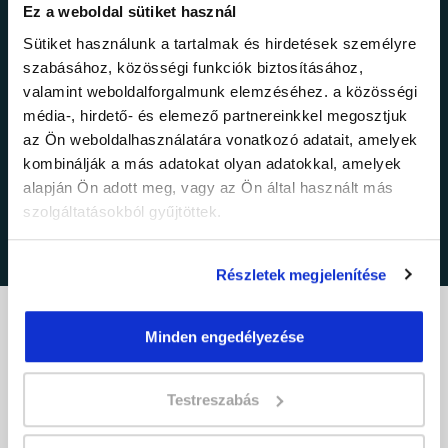
Ez a weboldal sütiket használ
Sütiket használunk a tartalmak és hirdetések személyre
szabásához, közösségi funkciók biztosításához,
valamint weboldalforgalmunk elemzéséhez. a közösségi
média-, hirdető- és elemező partnereinkkel megosztjuk
adatkezelési tájékoztatóban
az Ön weboldalhasználatára vonatkozó adatait, amelyek
Elfogadom az
foglaltakat.
kombinálják a más adatokat olyan adatokkal, amelyek
alapján Ön adott meg, vagy az Ön által használt más
szolgáltatásokból gyűjtöttek.
Részletek megjelenítése
Minden engedélyezése
Minden, ami tanfolyam.
Testreszabás
Csatlakozz a közzöségünkhöz: