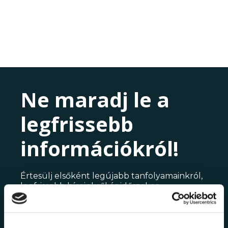
Ne maradj le a
legfrissebb
információkról!
Értesülj elsőként legújabb tanfolyamainkról,
legfrissebb híreinkről és időszakos
promócióinkról.