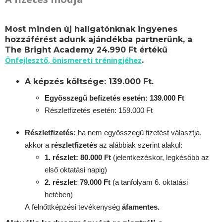
Most minden új hallgatónknak ingyenes
hozzáférést adunk ajándékba partnerünk, a
The Bright Academy 24.990 Ft értékű
Önfejlesztő, önismereti tréningjéhez
.
A képzés költsége: 139.000 Ft.
Egyösszegű befizetés esetén: 139.000 Ft
Részletfizetés esetén: 159.000 Ft
Részletfizetés:
ha nem egyösszegű fizetést választja,
akkor a
részletfizetés
az alábbiak szerint alakul:
1. részlet: 80.000 Ft
(jelentkezéskor, legkésőbb az
első oktatási napig)
2. részlet
:
7
9.000 Ft
(a tanfolyam 6. oktatási
hetében)
A
felnőttképzési
tevékenység
áfamentes.