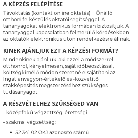
A KÉPZÉS FELÉPÍTÉSE
Távoktatás (kontakt online oktatás) + Önálló
otthoni felkészülés oktatói segítséggel. A
tananyagokat elektronikus formában biztosítjuk. A
tananyaggal kapcsolatban felmerülő kérdésekben
az oktatók elektronikus úton rendelkezésre állnak.
KINEK AJÁNLJUK EZT A KÉPZÉSI FORMÁT?
Mindenkinek ajánljuk, aki ezzel a módszerrel
otthonról, kényelmesen, saját időbeosztással,
költségkímélő módon szeretné elsajátítani az
Ingatlanvagyon-értékelő és -közvetítő
szakképesítés megszerzéséhez szükséges
tudásanyagot.
A RÉSZVÉTELHEZ SZÜKSÉGED VAN
- középfokú végzettség: érettségi
- szakmai végzettség:
52 341 02 OKJ azonosító számú