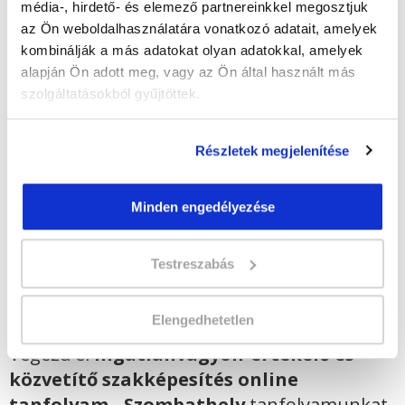
média-, hirdető- és elemező partnereinkkel megosztjuk
az Ön weboldalhasználatára vonatkozó adatait, amelyek
Időtartam:
3-4 hónap
kombinálják a más adatokat olyan adatokkal, amelyek
Indulás időpontja:
2026-09-19
alapján Ön adott meg, vagy az Ön által használt más
Képzés ára:
139 000 Ft
szolgáltatásokból gyűjtöttek.
egyösszegű befizetés esetén
Vizsgadíj:
65 000 Ft
Vizsgadíj várható összege
Részletek megjelenítése
Minden engedélyezése
Lehet még jelentkezni?
Igen
Jelentkezem!
Testreszabás
Elengedhetetlen
Végezd el
Ingatlanvagyon-értékelő és -
közvetítő szakképesítés online
tanfolyam - Szombathely
tanfolyamunkat