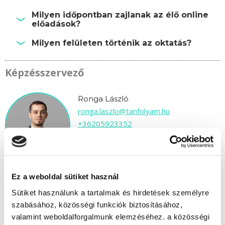
Milyen időpontban zajlanak az élő online
előadások?
Milyen felületen történik az oktatás?
Képzésszervező
Ronga László
ronga.laszlo@tanfolyam.hu
+36205923352
Ez a weboldal sütiket használ
Sütiket használunk a tartalmak és hirdetések személyre
szabásához, közösségi funkciók biztosításához,
" H " csoport
valamint weboldalforgalmunk elemzéséhez. a közösségi
43 nap az indulásig!