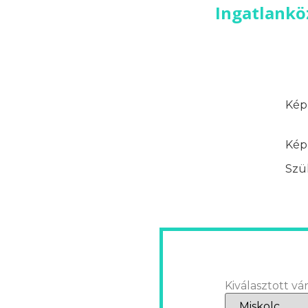
Ingatlankö
Képz
Képz
Szük
Kiválasztott vár