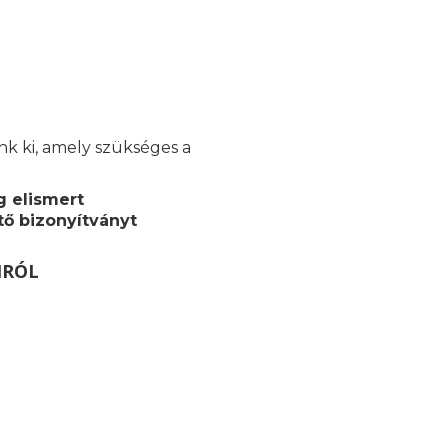
unk ki, amely szükséges a
g elismert
ő bizonyítványt
MRÓL