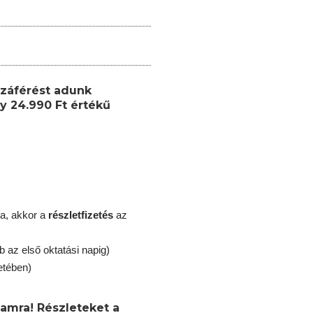
záférést adunk
y 24.990 Ft értékű
a, akkor a
részletfizetés
az
b az első oktatási napig)
etében)
yamra! Részleteket a