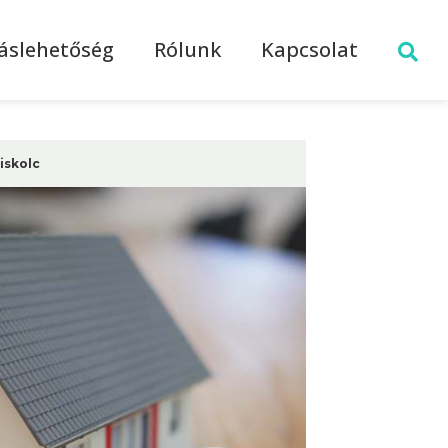
láslehetőség
Rólunk
Kapcsolat
iskolc