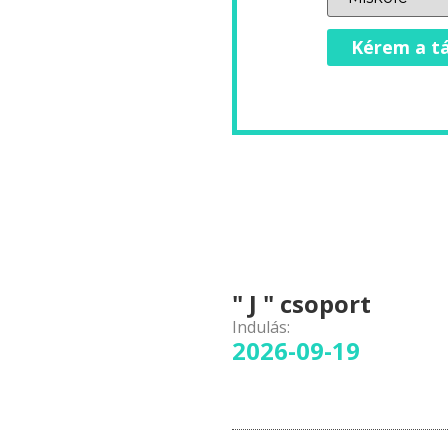
Kérem a tá
" J " csoport
Indulás:
2026-09-19