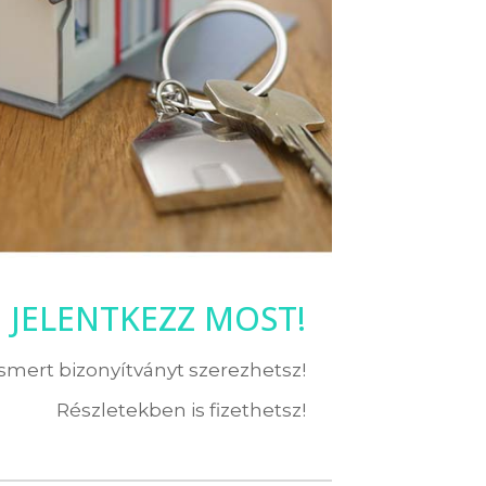
JELENTKEZZ MOST!
ismert bizonyítványt szerezhetsz!
Részletekben is fizethetsz!