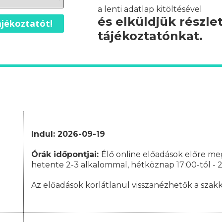
a lenti adatlap kitöltésével
és elküldjük részle
jékoztatót!
tájékoztatónkat.
Indul: 2026-09-19
Órák időpontjai:
Élő online előadások előre me
hetente 2-3 alkalommal, hétköznap 17:00-tól - 20
Az előadások korlátlanul visszanézhetők a szakk