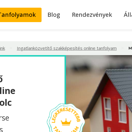
Tanfolyamok
Blog
Rendezvények
Ál
>
>
ink
Ingatlanközvetítő szakképesítés online tanfolyam
M
ő
line
olc
rse
s