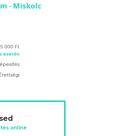
m - Miskolc
5 000 Ft
s esetén
épesítés
Érettségi
ésed
tés online