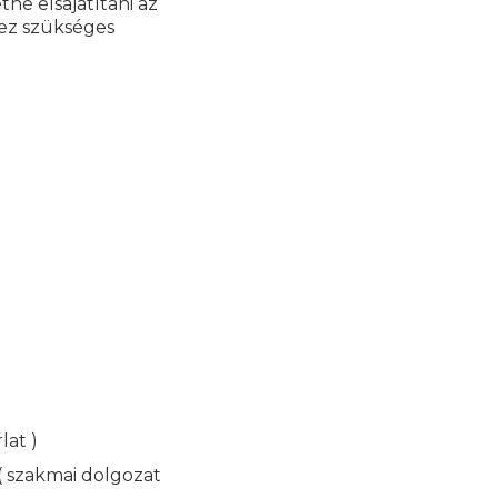
né elsajátítani az
ez szükséges
lat )
 ( szakmai dolgozat