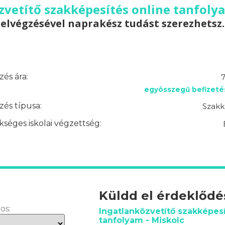
zvetítő szakképesítés online tanfolya
elvégzésével naprakész tudást szerezhetsz.
és ára:
7
egyösszegű befizeté
és típusa:
Szakk
séges iskolai végzettség:
Küldd el érdeklőd
os:
Ingatlanközvetítő szakképesí
tanfolyam - Miskolc