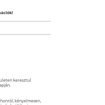
mációk!
lületen keresztül
apján.
tthonról, kényelmesen,