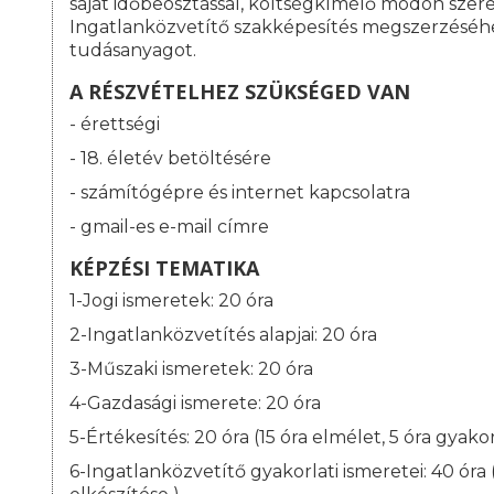
saját időbeosztással, költségkímélő módon szeret
Ingatlanközvetítő szakképesítés megszerzéséh
tudásanyagot.
A RÉSZVÉTELHEZ SZÜKSÉGED VAN
- érettségi
- 18. életév betöltésére
- számítógépre és internet kapcsolatra
- gmail-es e-mail címre
KÉPZÉSI TEMATIKA
1-Jogi ismeretek: 20 óra
2-Ingatlanközvetítés alapjai: 20 óra
3-Műszaki ismeretek: 20 óra
4-Gazdasági ismerete: 20 óra
5-Értékesítés: 20 óra (15 óra elmélet, 5 óra gyakor
6-Ingatlanközvetítő gyakorlati ismeretei: 40 óra