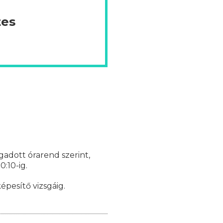
tes
gadott órarend szerint,
:10-ig.
épesítő vizsgáig.