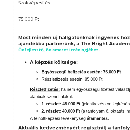
Szakképesítés
75 000 Ft
Most minden új hallgatónknak ingyenes hoz
ajándékba partnerünk, a The Bright Academ
Önfejlesztő, önismereti tréningjéhez
.
A képzés költsége:
Egyösszegű befizetés esetén: 75.000 Ft
Részletfizetés esetén: 85.000 Ft
Részletfizetés:
ha nem egyösszegű fizetést választj
alábbiak szerint alakul:
1. részlet: 45.000 Ft
(jelentkezéskor, legkésőb
2. részlet
:
40.000 Ft
(a tanfolyam 6. oktatási h
A
felnőttképzési
tevékenység
áfamentes.
Aktuális kedvezményért regisztrálj a tanfol