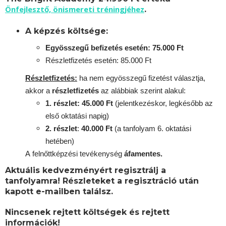
Önfejlesztő, önismereti tréningjéhez
.
A képzés költsége:
Egyösszegű befizetés esetén: 75.000 Ft
Részletfizetés esetén: 85.000 Ft
Részletfizetés:
ha nem egyösszegű fizetést választja,
akkor a
részletfizetés
az alábbiak szerint alakul:
1. részlet: 45.000 Ft
(jelentkezéskor, legkésőbb az
első oktatási napig)
2. részlet
:
40.000 Ft
(a tanfolyam 6. oktatási
hetében)
A
felnőttképzési
tevékenység
áfamentes.
Aktuális kedvezményért regisztrálj a
tanfolyamra! Részleteket a regisztráció után
kapott e-mailben találsz.
Nincsenek rejtett költségek és rejtett
információk!