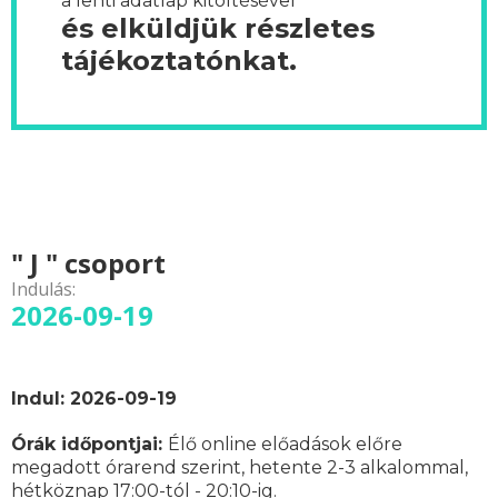
a lenti adatlap kitöltésével
és elküldjük részletes
tájékoztatónkat.
" J " csoport
Indulás:
2026-09-19
Indul: 2026-09-19
Órák időpontjai:
Élő online előadások előre
megadott órarend szerint,
hetente 2-3 alkalommal,
hétköznap 17:00-tól - 20:10-ig.