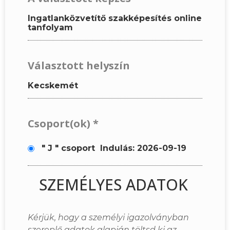
Ingatlanközvetítő szakképesítés online
tanfolyam
Választott helyszín
Kecskemét
Csoport(ok)
*
" J " csoport
Indulás: 2026-09-19
SZEMÉLYES ADATOK
Kérjük, hogy a személyi igazolványban
szereplő adatok alapján töltsd ki az