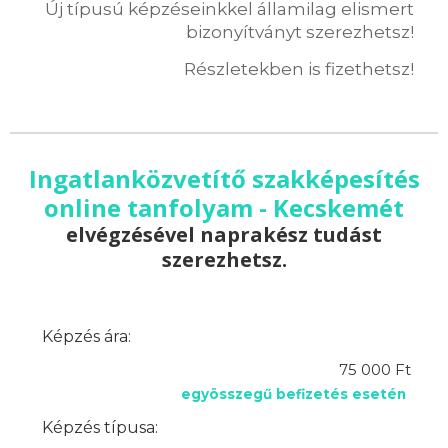
Új típusú képzéseinkkel államilag elismert
bizonyítványt szerezhetsz!
Részletekben is fizethetsz!
Ingatlanközvetítő szakképesítés
online tanfolyam - Kecskemét
elvégzésével naprakész tudást
szerezhetsz.
Képzés ára:
75 000 Ft
egyösszegű befizetés esetén
Képzés típusa: