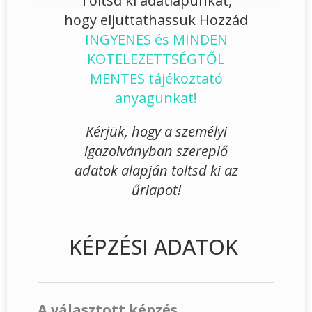
Töltsd ki adatlapunkat,
hogy eljuttathassuk Hozzád
INGYENES és MINDEN
KÖTELEZETTSÉGTŐL
MENTES tájékoztató
anyagunkat!
Kérjük, hogy a személyi
igazolványban szereplő
adatok alapján töltsd ki az
űrlapot!
KÉPZÉSI ADATOK
A választott képzés