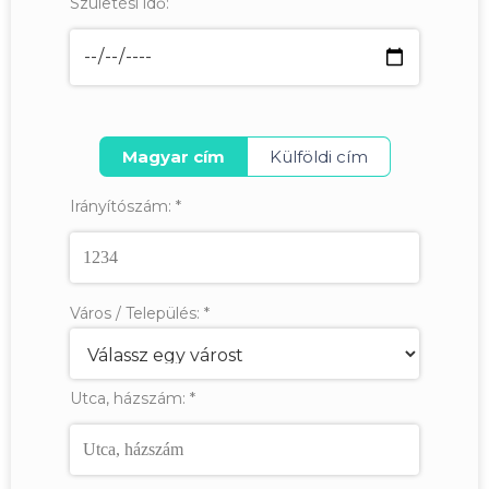
Születési idő:
Magyar cím
Külföldi cím
Irányítószám:
*
Város / Település:
*
Utca, házszám:
*