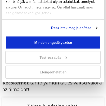
kombinálják a más adatokat olyan adatokkal, amelyek
egyösszegű befizetés esetén
alapján Ön adott meg, vagy az Ön által használt más
Vizsgadíj:
65 000 Ft
szolgáltatásokból gyűjtöttek.
Vizsgadíj várható összege
Részletek megjelenítése
Lehet még jelentkezni?
Igen
Minden engedélyezése
Jelentkezem!
Testreszabás
Végezd el
Ingatlanközvetítő
Elengedhetetlen
szakképesítés online tanfolyam -
Kecskemét
tanfolyamunkat és váltsd valóra
az álmaidat!