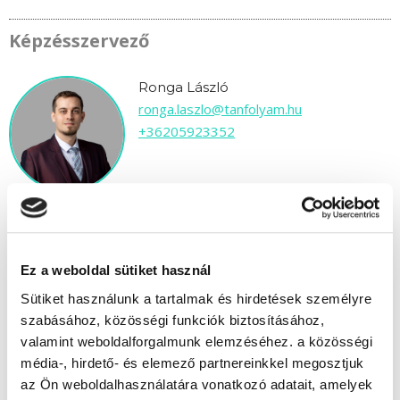
Képzésszervező
Ronga László
ronga.laszlo@tanfolyam.hu
+36205923352
Ez a weboldal sütiket használ
" J " csoport
Sütiket használunk a tartalmak és hirdetések személyre
44 nap az indulásig!
szabásához, közösségi funkciók biztosításához,
valamint weboldalforgalmunk elemzéséhez. a közösségi
Időtartam:
3-4 hónap
média-, hirdető- és elemező partnereinkkel megosztjuk
Indulás időpontja:
2026-09-19
az Ön weboldalhasználatára vonatkozó adatait, amelyek
Képzés ára:
75 000 Ft