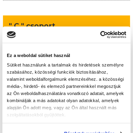
" C " csoport
Időtartam:
4-5 hónap
Indulás időpontja:
2026-09-19
Képzés ára:
325 000 Ft
Ez a weboldal sütiket használ
egyösszegű befizetés + kuponkedvezmény
esetén
Sütiket használunk a tartalmak és hirdetések személyre
Vizsgadíj:
83 000 Ft
szabásához, közösségi funkciók biztosításához,
Vizsgadíj várható összege
valamint weboldalforgalmunk elemzéséhez. a közösségi
média-, hirdető- és elemező partnereinkkel megosztjuk
az Ön weboldalhasználatára vonatkozó adatait, amelyek
kombinálják a más adatokat olyan adatokkal, amelyek
Lehet még jelentkezni?
Igen
alapján Ön adott meg, vagy az Ön által használt más
Jelentkezem!
szolgáltatásokból gyűjtöttek.