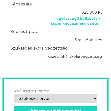
Képzés ára:
325 000 Ft
egyösszegű befizetés +
kuponkedvezmény esetén
Képzés típusa:
Szakképesítés
Szükséges iskolai végzettség:
középfokú iskolai végzettség
Kiválasztott város:
Kérem a tájékoztatót!