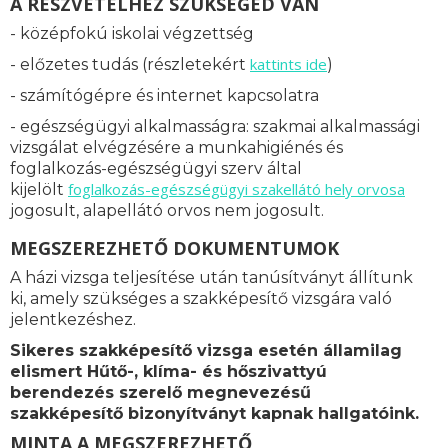
A RÉSZVÉTELHEZ SZÜKSÉGED VAN
- középfokú iskolai végzettség
kattints ide
- előzetes tudás (részletekért
)
- számítógépre és internet kapcsolatra
- egészségügyi alkalmasságra: s
zakmai alkalmassági
vizsgálat elvégzésére a munkahigiénés és
foglalkozás-egészségügyi szerv által
foglalkozás-
egészségügyi szakellátó hely orvosa
kijelölt
jogosult, alapellátó orvos nem jogosult.
MEGSZEREZHETŐ DOKUMENTUMOK
A házi vizsga teljesítése után tanúsítványt állítunk
ki, amely szükséges a szakképesítő vizsgára való
jelentkezéshez.
Sikeres szakképesítő vizsga esetén államilag
elismert
Hűtő-, klíma- és hőszivattyú
berendezés szerelő
megnevezésű
szakképesítő bizonyítványt kapnak hallgatóink.
MINTA A MEGSZEREZHETŐ