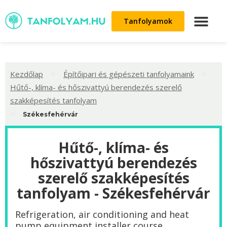
Tanfolyamok
>
>
Kezdőlap
Építőipari és gépészeti tanfolyamaink
Hűtő-, klíma- és hőszivattyú berendezés szerelő
szakképesítés tanfolyam
>
Székesfehérvár
Hűtő-, klíma- és
hőszivattyú berendezés
szerelő szakképesítés
tanfolyam - Székesfehérvár
Refrigeration, air conditioning and heat
pump equipment installer course