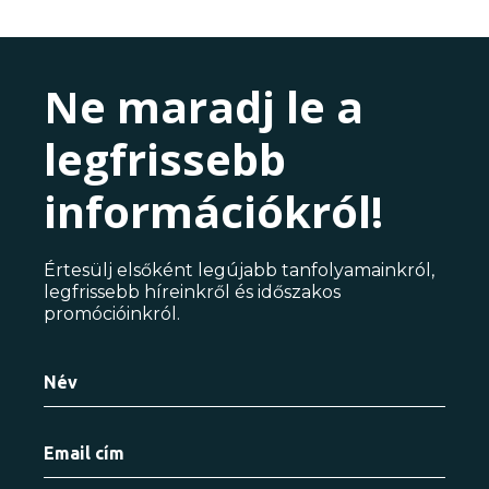
Ne maradj le a
legfrissebb
információkról!
Értesülj elsőként legújabb tanfolyamainkról,
legfrissebb híreinkről és időszakos
promócióinkról.