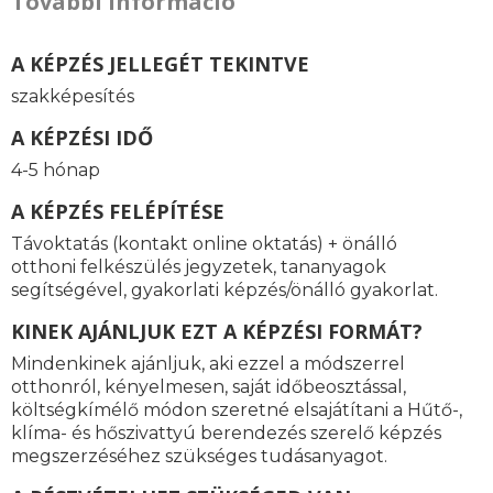
További információ
A KÉPZÉS JELLEGÉT TEKINTVE
szakképesítés
A KÉPZÉSI IDŐ
4-5 hónap
A KÉPZÉS FELÉPÍTÉSE
Távoktatás (kontakt online oktatás) + önálló
otthoni felkészülés jegyzetek, tananyagok
segítségével, gyakorlati képzés/önálló gyakorlat.
KINEK AJÁNLJUK EZT A KÉPZÉSI FORMÁT?
Mindenkinek ajánljuk, aki ezzel a módszerrel
otthonról, kényelmesen, saját időbeosztással,
költségkímélő módon szeretné elsajátítani a
Hűtő-,
klíma- és hőszivattyú berendezés szerelő
képzés
megszerzéséhez szükséges tudásanyagot.