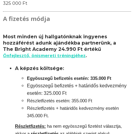
325 000 Ft
A fizetés módja
Most minden új hallgatónknak ingyenes
hozzáférést adunk ajándékba partnerünk, a
The Bright Academy 24.990 Ft értékű
Önfejlesztő, önismereti tréningjéhez
.
A képzés költsége:
Egyösszegű befizetés esetén: 335.000 Ft
Egyösszegű befizetés + határidős kedvezmény
esetén: 325.000 Ft
Részletfizetés esetén: 355.000 Ft
Részletfizetés + határidős kedvezmény esetén
345.000 Ft.
Részletfizetés:
ha nem egyösszegű fizetést választja,
akkor a
részletfizetés
az alábbiak szerint alakul: