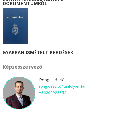
DOKUMENTUMRÓL
GYAKRAN ISMÉTELT KÉRDÉSEK
Képzésszervező
Ronga László
ronga.laszlo@tanfolyam.hu
+36205923352