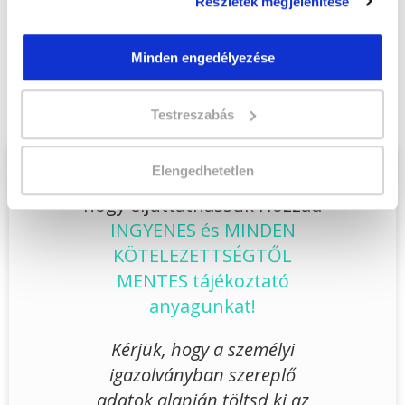
Részletek megjelenítése
Végezd el
Hűtő-, klíma- és hőszivattyú
Minden engedélyezése
berendezés szerelő szakképesítés
tanfolyam - Székesfehérvár
tanfolyamunkat és váltsd valóra az álmaidat!
Testreszabás
Elengedhetetlen
Töltsd ki adatlapunkat,
hogy eljuttathassuk Hozzád
INGYENES és MINDEN
KÖTELEZETTSÉGTŐL
MENTES tájékoztató
anyagunkat!
Kérjük, hogy a személyi
igazolványban szereplő
adatok alapján töltsd ki az