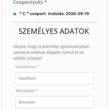
Csoport(ok)
*
" C " csoport
Indulás: 2026-09-19
SZEMÉLYES ADATOK
Kérjük, hogy a személyi igazolványban
szereplő adatok alapján töltsd ki az
alábbi űrlapot!
Vezetéknév:
*
Keresztnév:
*