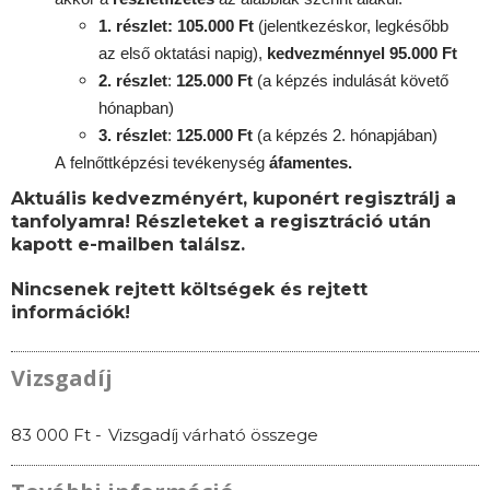
1. részlet: 105.000 Ft
(jelentkezéskor, legkésőbb
az első oktatási napig),
kedvezménnyel 95.000 Ft
2. részlet
:
125.000 Ft
(a képzés indulását követő
hónapban)
3. részlet
:
125
.000 Ft
(a képzés 2. hónapjában)
A
felnőttképzési
tevékenység
áfamentes.
Aktuális kedvezményért, kuponért regisztrálj a
tanfolyamra! Részleteket a regisztráció után
kapott e-mailben találsz.
Nincsenek rejtett költségek és rejtett
információk!
Vizsgadíj
83 000 Ft -
Vizsgadíj várható összege