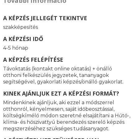
További információ
A KÉPZÉS JELLEGÉT TEKINTVE
szakképesítés
A KÉPZÉSI IDŐ
4-5 hónap
A KÉPZÉS FELÉPÍTÉSE
Távoktatás (kontakt online oktatás) + önálló
otthoni felkészülés jegyzetek, tananyagok
segítségével, gyakorlati képzés/önálló gyakorlat.
KINEK AJÁNLJUK EZT A KÉPZÉSI FORMÁT?
Mindenkinek ajánljuk, aki ezzel a módszerrel
otthonról, kényelmesen, saját időbeosztással,
költségkímélő módon szeretné elsajátítani a
Hűtő-,
klíma- és hőszivattyú berendezés szerelő
képzés
megszerzéséhez szükséges tudásanyagot.