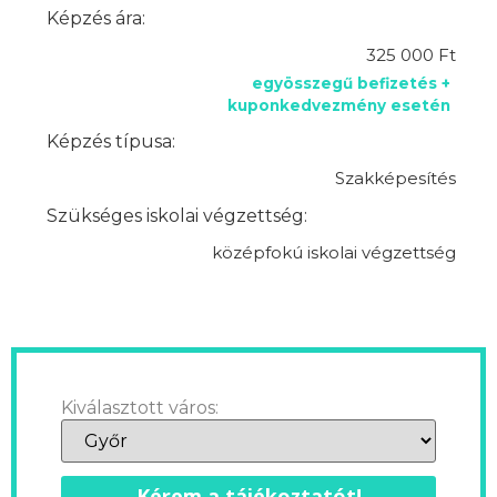
Képzés ára:
325 000 Ft
egyösszegű befizetés +
kuponkedvezmény esetén
Képzés típusa:
Szakképesítés
Szükséges iskolai végzettség:
középfokú iskolai végzettség
Kiválasztott város:
Kérem a tájékoztatót!