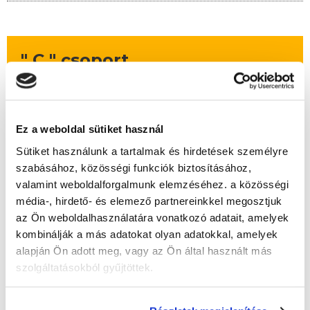
" C " csoport
Időtartam:
4-5 hónap
Indulás időpontja:
2026-09-19
Képzés ára:
325 000 Ft
Ez a weboldal sütiket használ
egyösszegű befizetés + kuponkedvezmény
esetén
Sütiket használunk a tartalmak és hirdetések személyre
Vizsgadíj:
83 000 Ft
szabásához, közösségi funkciók biztosításához,
Vizsgadíj várható összege
valamint weboldalforgalmunk elemzéséhez. a közösségi
média-, hirdető- és elemező partnereinkkel megosztjuk
az Ön weboldalhasználatára vonatkozó adatait, amelyek
kombinálják a más adatokat olyan adatokkal, amelyek
Lehet még jelentkezni?
Igen
alapján Ön adott meg, vagy az Ön által használt más
Jelentkezem!
szolgáltatásokból gyűjtöttek.