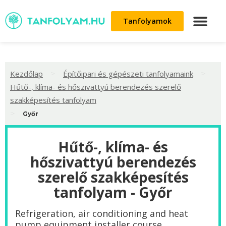
Tanfolyamok
>
>
Kezdőlap
Építőipari és gépészeti tanfolyamaink
Hűtő-, klíma- és hőszivattyú berendezés szerelő
szakképesítés tanfolyam
>
Győr
Hűtő-, klíma- és
hőszivattyú berendezés
szerelő szakképesítés
tanfolyam - Győr
Refrigeration, air conditioning and heat
pump equipment installer course