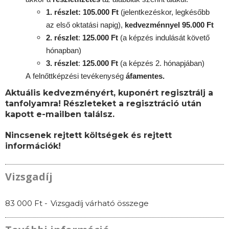
1. részlet: 105.000 Ft
(jelentkezéskor, legkésőbb
az első oktatási napig),
kedvezménnyel 95.000 Ft
2. részlet
:
125.000 Ft
(a képzés indulását követő
hónapban)
3. részlet
:
125
.000 Ft
(a képzés 2. hónapjában)
A
felnőttképzési
tevékenység
áfamentes.
Aktuális kedvezményért, kuponért regisztrálj a
tanfolyamra! Részleteket a regisztráció után
kapott e-mailben találsz.
Nincsenek rejtett költségek és rejtett
információk!
Vizsgadíj
83 000 Ft -
Vizsgadíj várható összege