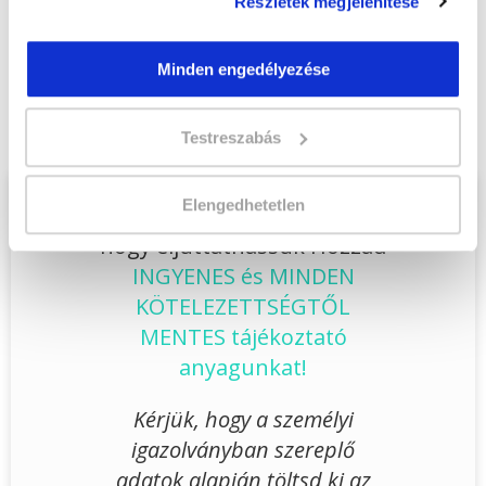
Részletek megjelenítése
Végezd el
Hűtő-, klíma- és hőszivattyú
Minden engedélyezése
berendezés szerelő szakképesítés
tanfolyam - Győr
tanfolyamunkat és váltsd
valóra az álmaidat!
Testreszabás
Elengedhetetlen
Töltsd ki adatlapunkat,
hogy eljuttathassuk Hozzád
INGYENES és MINDEN
KÖTELEZETTSÉGTŐL
MENTES tájékoztató
anyagunkat!
Kérjük, hogy a személyi
igazolványban szereplő
adatok alapján töltsd ki az