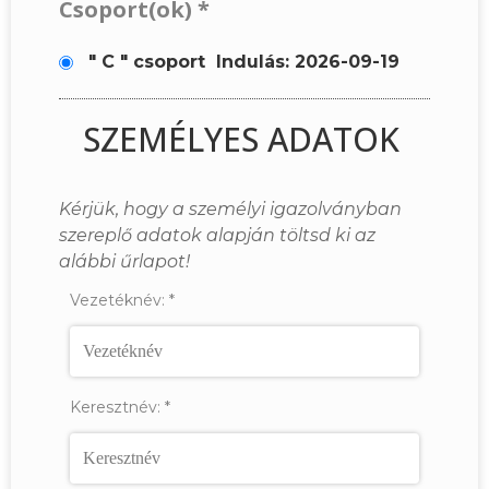
Csoport(ok)
*
" C " csoport
Indulás: 2026-09-19
SZEMÉLYES ADATOK
Kérjük, hogy a személyi igazolványban
szereplő adatok alapján töltsd ki az
alábbi űrlapot!
Vezetéknév:
*
Keresztnév:
*