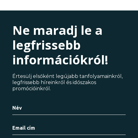
Ne maradj le a
legfrissebb
információkról!
Értesülj elsőként legújabb tanfolyamainkról,
legfrissebb híreinkről és időszakos
promócióinkról.