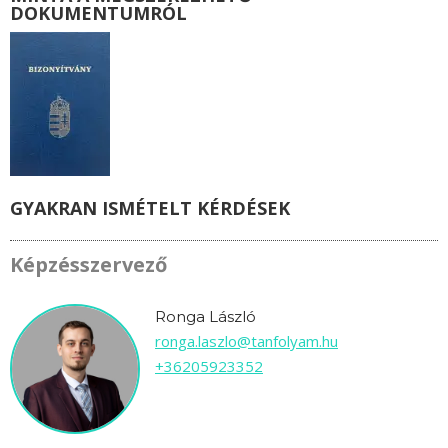
DOKUMENTUMRÓL
GYAKRAN ISMÉTELT KÉRDÉSEK
Képzésszervező
Ronga László
ronga.laszlo@tanfolyam.hu
+36205923352