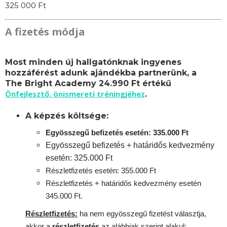
325 000 Ft
A fizetés módja
Most minden új hallgatónknak ingyenes
hozzáférést adunk ajándékba partnerünk, a
The Bright Academy 24.990 Ft értékű
Önfejlesztő, önismereti tréningjéhez
.
A képzés költsége:
Egyösszegű befizetés esetén: 335.000 Ft
Egyösszegű befizetés + határidős kedvezmény
esetén: 325.000 Ft
Részletfizetés esetén: 355.000 Ft
Részletfizetés + határidős kedvezmény esetén
345.000 Ft.
Részletfizetés:
ha nem egyösszegű fizetést választja,
akkor a
részletfizetés
az alábbiak szerint alakul: