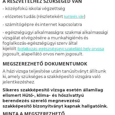
A RÉSZVÉTELHEZ SZÜKSÉGED VAN
- középfokú iskolai végzettség
kattints ide
- előzetes tudás (részletekért
)
- számítógépre és internet kapcsolatra
- egészségügyi alkalmasságra: s
zakmai alkalmassági
vizsgálat elvégzésére a munkahigiénés és
foglalkozás-egészségügyi szerv által
foglalkozás-
egészségügyi szakellátó hely orvosa
kijelölt
jogosult, alapellátó orvos nem jogosult.
MEGSZEREZHETŐ DOKUMENTUMOK
A házi vizsga teljesítése után tanúsítványt állítunk
ki, amely szükséges a szakképesítő vizsgára való
jelentkezéshez.
Sikeres szakképesítő vizsga esetén államilag
elismert
Hűtő-, klíma- és hőszivattyú
berendezés szerelő
megnevezésű
szakképesítő bizonyítványt kapnak hallgatóink.
MINTA A MEGSZEREZHETŐ