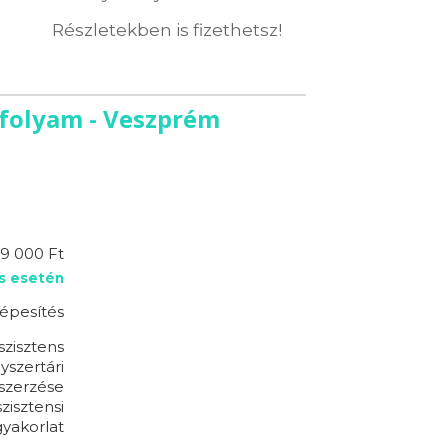
Részletekben is fizethetsz!
nfolyam - Veszprém
19 000 Ft
s esetén
épesítés
szisztens
yszertári
szerzése
zisztensi
yakorlat