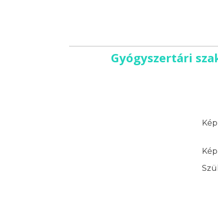
Gyógyszertári sza
Képz
Képz
Szük