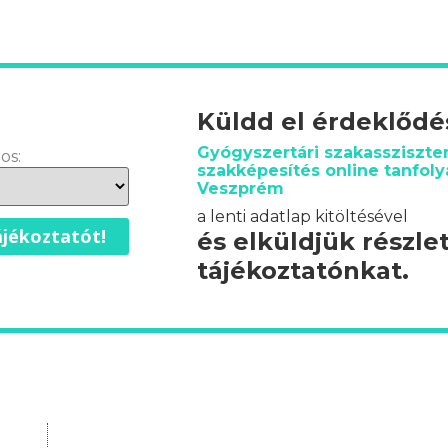
Küldd el érdeklőd
Gyógyszertári szakassziszte
os:
szakképesítés online tanfol
Veszprém
a lenti adatlap kitöltésével
jékoztatót!
és elküldjük részle
tájékoztatónkat.