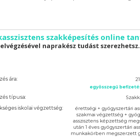
kasszisztens szakképesítés online ta
elvégzésével naprakész tudást szerezhetsz.
és ára:
2
egyösszegű befizeté
és típusa:
Szakk
séges iskolai végzettség:
érettségi + gyógyszertári as
szakmai végzettség + gyóg
asszisztens képzettség meg
után 1 éves gyógyszertári ass
munkakörben megszerzett g