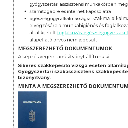
gyógyszertári asszisztensi munkakörben megs
számítógépre és internet kapcsolatra
egészségügyi alkalmasságra: s
zakmai alkalma
elvégzésére a munkahigiénés és foglalkoz
foglalkozás-
egészségügyi szakel
által kijelölt
alapellátó orvos nem jogosult.
MEGSZEREZHETŐ DOKUMENTUMOK
A képzés végén tanúsítványt állítunk ki.
Sikeres szakképesítő vizsga esetén államila
Gyógyszertári szakasszisztens szakképesíté
bizonyítvány.
MINTA A MEGSZEREZHETŐ DOKUMENTU