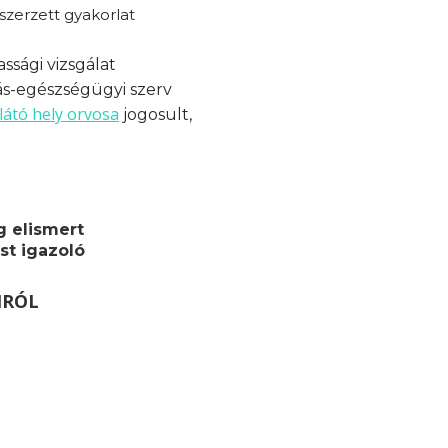
zerzett gyakorlat
ssági vizsgálat
ás-egészségügyi szerv
látó hely orvosa
jogosult,
g elismert
st igazoló
MRÓL