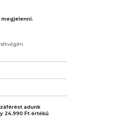
 megjelenni.
hétvégén.
záférést adunk
y 24.990 Ft értékű