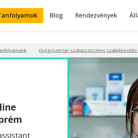
Tanfolyamok
Blog
Rendezvények
Ál
>
tanfolyamaink
Gyógyszertári szakasszisztens szakképesítés 
line
zprém
assistant