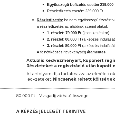
Egyösszegű befizetés esetén 219.000 
Részletfizetés esetén: 239.000 Ft
Részletfizetés:
ha nem egyösszegű fizetést vá
a
részletfizetés
az alábbiak szerint alakul:
1. részlet: 79.000 Ft
(jelentkezéskor)
2. részlet
:
8
0.000 Ft
(a képzés indulását
3. részlet
:
80
.000 Ft
(a képzés indulását
A
felnőttképzési
tevékenység
áfamentes.
Aktuális kedvezményért, kuponért regisz
Részleteket a regisztráció után kapott e
A tanfolyam díja tartalmazza az elméleti ok
jegyzeteket.
Nincsenek rejtett költségek
80 000 Ft -
Vizsgadíj várható összege
A KÉPZÉS JELLEGÉT TEKINTVE