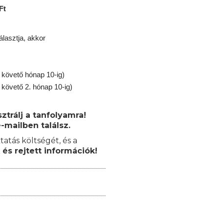
Ft
lasztja, akkor
 követő hónap 10-ig)
 követő 2. hónap 10-ig)
trálj a tanfolyamra!
-mailben találsz.
tatás költségét, és a
 és rejtett információk!