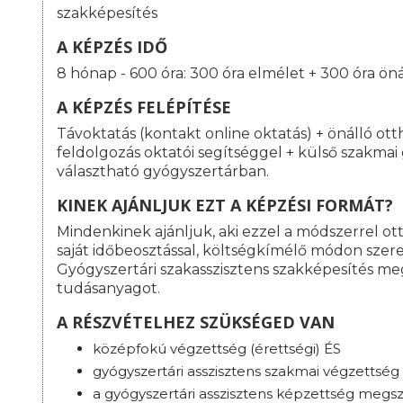
szakképesítés
A KÉPZÉS IDŐ
8 hónap - 600 óra: 300 óra elmélet + 300 óra ön
A KÉPZÉS FELÉPÍTÉSE
Távoktatás (kontakt online oktatás) + önálló ot
feldolgozás oktatói segítséggel + külső szakma
választható gyógyszertárban.
KINEK AJÁNLJUK EZT A KÉPZÉSI FORMÁT?
Mindenkinek ajánljuk, aki ezzel a módszerrel o
saját időbeosztással, költségkímélő módon szeret
Gyógyszertári szakasszisztens szakképesítés m
tudásanyagot.
A RÉSZVÉTELHEZ SZÜKSÉGED VAN
középfokú végzettség (érettségi) ÉS
gyógyszertári asszisztens szakmai végzettség
a gyógyszertári asszisztens képzettség megsz