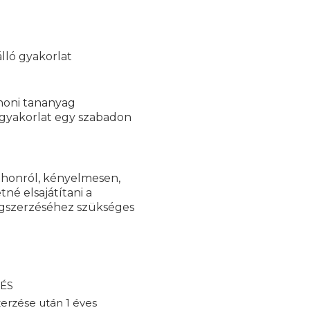
álló gyakorlat
thoni tananyag
i gyakorlat egy szabadon
tthonról, kényelmesen,
né elsajátítani a
egszerzéséhez szükséges
 ÉS
erzése után 1 éves