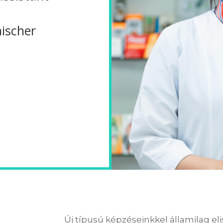
ischer
Új típusú képzéseinkkel államilag el