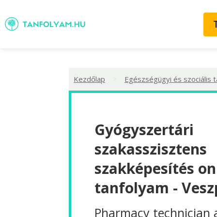
>
Kezdőlap
Egészségügyi és szociális 
Gyógyszertári
szakasszisztens
szakképesítés on
tanfolyam - Ves
Pharmacy technician 