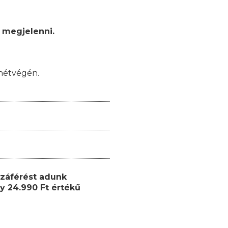
 megjelenni.
hétvégén.
záférést adunk
y 24.990 Ft értékű