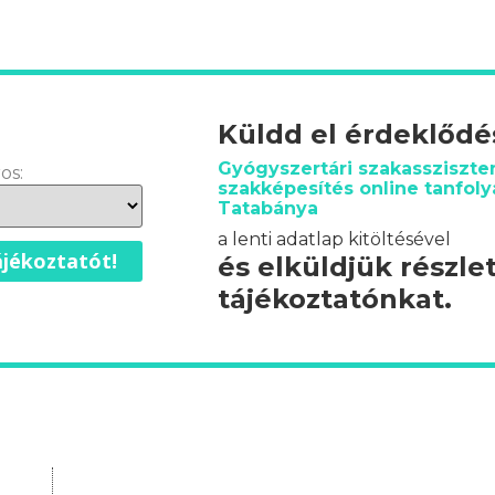
Küldd el érdeklőd
Gyógyszertári szakassziszte
os:
szakképesítés online tanfol
Tatabánya
a lenti adatlap kitöltésével
jékoztatót!
és elküldjük részle
tájékoztatónkat.