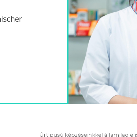
ischer
Új típusú képzéseinkkel államilag el