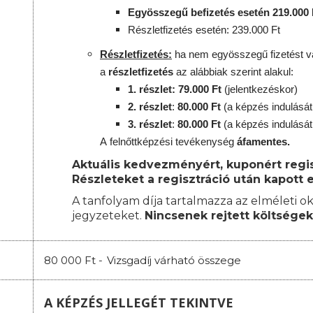
Egyösszegű befizetés esetén 219.000 
Részletfizetés esetén: 239.000 Ft
Részletfizetés:
ha nem egyösszegű fizetést vá
a
részletfizetés
az alábbiak szerint alakul:
1. részlet: 79.000 Ft
(jelentkezéskor)
2. részlet
:
8
0.000 Ft
(a képzés indulását
3. részlet
:
80
.000 Ft
(a képzés indulását
A
felnőttképzési
tevékenység
áfamentes.
Aktuális kedvezményért, kuponért regisz
Részleteket a regisztráció után kapott e
A tanfolyam díja tartalmazza az elméleti ok
jegyzeteket.
Nincsenek rejtett költségek
80 000 Ft -
Vizsgadíj várható összege
A KÉPZÉS JELLEGÉT TEKINTVE