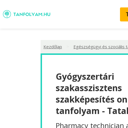
>
Kezdőlap
Egészségügyi és szociális 
Gyógyszertári
szakasszisztens
szakképesítés on
tanfolyam - Tat
Pharmacy technician 