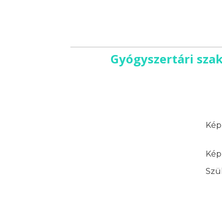
Gyógyszertári szak
Képz
Képz
Szük