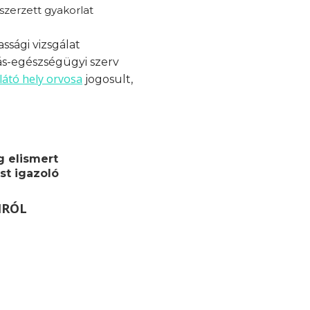
zerzett gyakorlat
ssági vizsgálat
ás-egészségügyi szerv
látó hely orvosa
jogosult,
g elismert
st igazoló
MRÓL