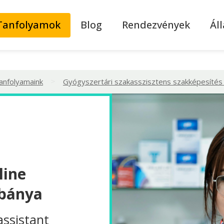
Tanfolyamok
Blog
Rendezvények
Ál
>
tanfolyamaink
Gyógyszertári szakasszisztens szakképesítés 
line
abánya
assistant