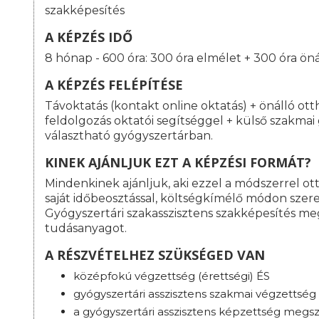
szakképesítés
A KÉPZÉS IDŐ
8 hónap - 600 óra: 300 óra elmélet + 300 óra ön
A KÉPZÉS FELÉPÍTÉSE
Távoktatás (kontakt online oktatás) + önálló ot
feldolgozás oktatói segítséggel + külső szakma
választható gyógyszertárban.
KINEK AJÁNLJUK EZT A KÉPZÉSI FORMÁT?
Mindenkinek ajánljuk, aki ezzel a módszerrel o
saját időbeosztással, költségkímélő módon szeret
Gyógyszertári szakasszisztens szakképesítés m
tudásanyagot.
A RÉSZVÉTELHEZ SZÜKSÉGED VAN
középfokú végzettség (érettségi) ÉS
gyógyszertári asszisztens szakmai végzettség
a gyógyszertári asszisztens képzettség megsz