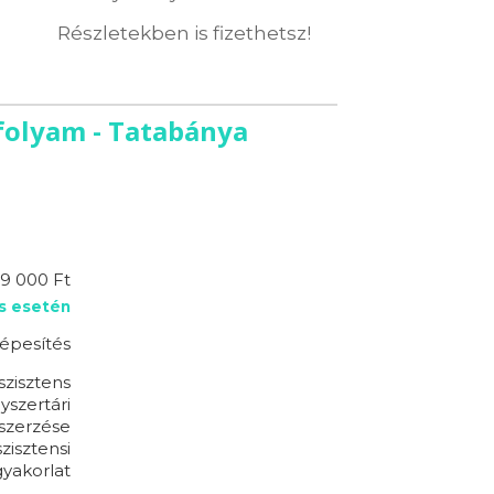
Részletekben is fizethetsz!
nfolyam - Tatabánya
19 000 Ft
s esetén
épesítés
szisztens
yszertári
szerzése
zisztensi
yakorlat