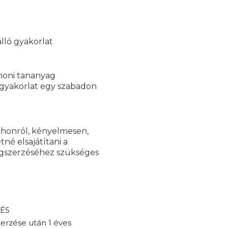
álló gyakorlat
thoni tananyag
i gyakorlat egy szabadon
tthonról, kényelmesen,
né elsajátítani a
egszerzéséhez szükséges
 ÉS
erzése után 1 éves