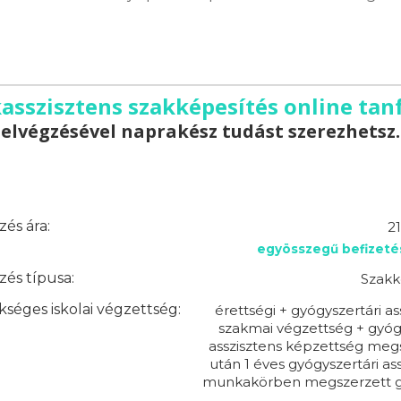
asszisztens szakképesítés online ta
elvégzésével naprakész tudást szerezhetsz.
és ára:
2
egyösszegű befizeté
és típusa:
Szakk
séges iskolai végzettség:
érettségi + gyógyszertári as
szakmai végzettség + gyóg
asszisztens képzettség meg
után 1 éves gyógyszertári ass
munkakörben megszerzett g