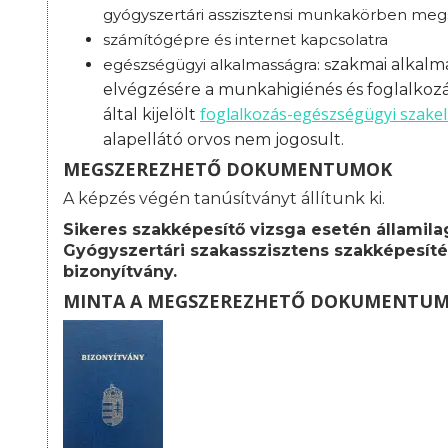
gyógyszertári asszisztensi munkakörben megs
számítógépre és internet kapcsolatra
egészségügyi alkalmasságra: s
zakmai alkalma
elvégzésére a munkahigiénés és foglalkoz
foglalkozás-
egészségügyi szakel
által kijelölt
alapellátó orvos nem jogosult.
MEGSZEREZHETŐ DOKUMENTUMOK
A képzés végén tanúsítványt állítunk ki.
Sikeres szakképesítő vizsga esetén államila
Gyógyszertári szakasszisztens szakképesíté
bizonyítvány.
MINTA A MEGSZEREZHETŐ DOKUMENTU