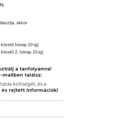
Ft
lasztja, akkor
 követő hónap 10-ig)
 követő 2. hónap 10-ig)
trálj a tanfolyamra!
-mailben találsz.
tatás költségét, és a
 és rejtett információk!