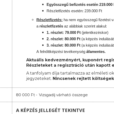
Egyösszegű befizetés esetén 219.000 
Részletfizetés esetén: 239.000 Ft
Részletfizetés:
ha nem egyösszegű fizetést vá
a
részletfizetés
az alábbiak szerint alakul:
1. részlet: 79.000 Ft
(jelentkezéskor)
2. részlet
:
8
0.000 Ft
(a képzés indulását
3. részlet
:
80
.000 Ft
(a képzés indulását
A
felnőttképzési
tevékenység
áfamentes.
Aktuális kedvezményért, kuponért regisz
Részleteket a regisztráció után kapott e
A tanfolyam díja tartalmazza az elméleti ok
jegyzeteket.
Nincsenek rejtett költségek
80 000 Ft -
Vizsgadíj várható összege
A KÉPZÉS JELLEGÉT TEKINTVE