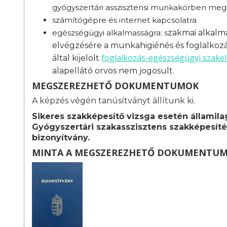
gyógyszertári asszisztensi munkakörben megs
számítógépre és internet kapcsolatra
egészségügyi alkalmasságra: s
zakmai alkalma
elvégzésére a munkahigiénés és foglalkoz
foglalkozás-
egészségügyi szakel
által kijelölt
alapellátó orvos nem jogosult.
MEGSZEREZHETŐ DOKUMENTUMOK
A képzés végén tanúsítványt állítunk ki.
Sikeres szakképesítő vizsga esetén államila
Gyógyszertári szakasszisztens szakképesíté
bizonyítvány.
MINTA A MEGSZEREZHETŐ DOKUMENTU