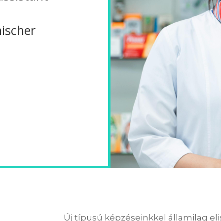
ischer
Új típusú képzéseinkkel államilag el