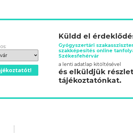
Küldd el érdeklőd
Gyógyszertári szakassziszte
os:
szakképesítés online tanfol
Székesfehérvár
a lenti adatlap kitöltésével
jékoztatót!
és elküldjük részle
tájékoztatónkat.