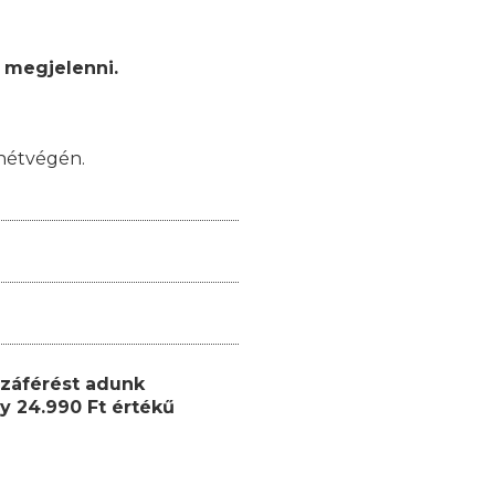
 megjelenni.
hétvégén.
záférést adunk
y 24.990 Ft értékű