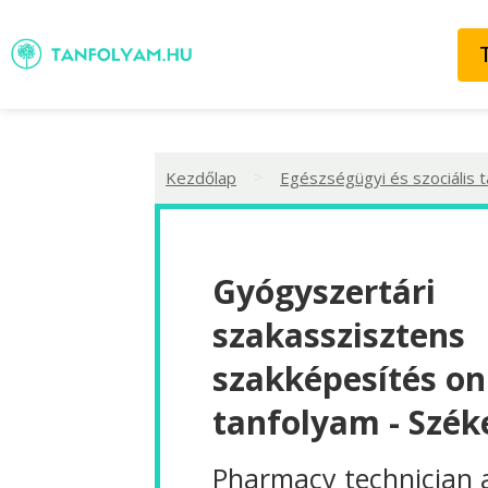
>
Kezdőlap
Egészségügyi és szociális 
Gyógyszertári
szakasszisztens
szakképesítés on
tanfolyam - Szék
Pharmacy technician 