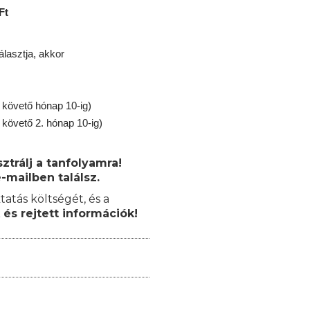
Ft
lasztja, akkor
 követő hónap 10-ig)
 követő 2. hónap 10-ig)
trálj a tanfolyamra!
-mailben találsz.
tatás költségét, és a
 és rejtett információk!