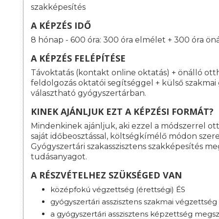
szakképesítés
A KÉPZÉS IDŐ
8 hónap - 600 óra: 300 óra elmélet + 300 óra ön
A KÉPZÉS FELÉPÍTÉSE
Távoktatás (kontakt online oktatás) + önálló ot
feldolgozás oktatói segítséggel + külső szakma
választható gyógyszertárban.
KINEK AJÁNLJUK EZT A KÉPZÉSI FORMÁT?
Mindenkinek ajánljuk, aki ezzel a módszerrel o
saját időbeosztással, költségkímélő módon szeret
Gyógyszertári szakasszisztens szakképesítés m
tudásanyagot.
A RÉSZVÉTELHEZ SZÜKSÉGED VAN
középfokú végzettség (érettségi) ÉS
gyógyszertári asszisztens szakmai végzettség
a gyógyszertári asszisztens képzettség megsz