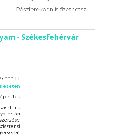
Részletekben is fizethetsz!
lyam - Székesfehérvár
19 000 Ft
s esetén
épesítés
szisztens
yszertári
szerzése
zisztensi
yakorlat