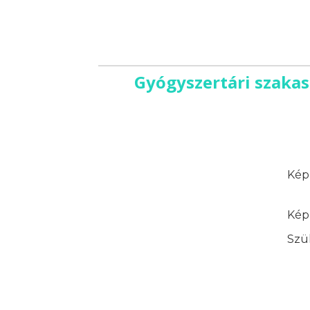
Gyógyszertári szakas
Képz
Képz
Szük