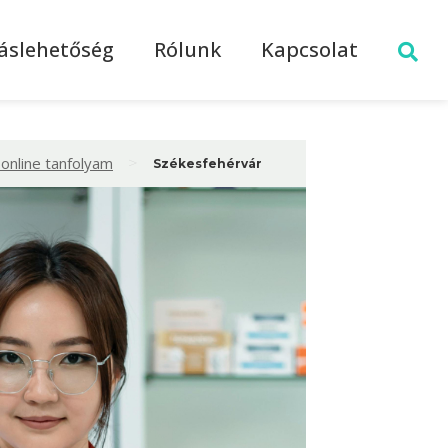
láslehetőség
Rólunk
Kapcsolat
>
online tanfolyam
Székesfehérvár