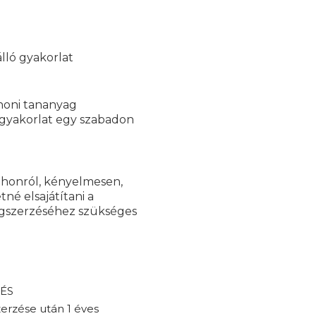
álló gyakorlat
thoni tananyag
i gyakorlat egy szabadon
tthonról, kényelmesen,
né elsajátítani a
egszerzéséhez szükséges
 ÉS
erzése után 1 éves