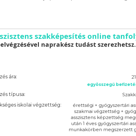
szisztens szakképesítés online tanfo
elvégzésével naprakész tudást szerezhetsz.
és ára:
2
egyösszegű befizeté
és típusa:
Szakk
séges iskolai végzettség:
érettségi + gyógyszertári as
szakmai végzettség + gyóg
asszisztens képzettség meg
után 1 éves gyógyszertári ass
munkakörben megszerzett g