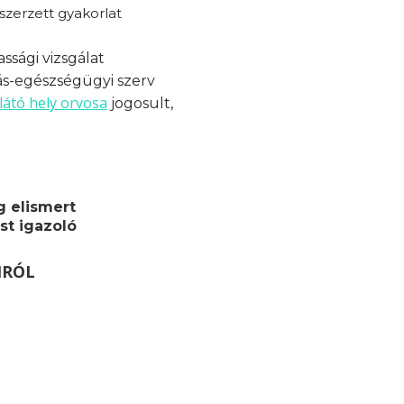
zerzett gyakorlat
ssági vizsgálat
ás-egészségügyi szerv
látó hely orvosa
jogosult,
g elismert
st igazoló
MRÓL