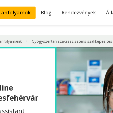
Tanfolyamok
Blog
Rendezvények
Ál
>
tanfolyamaink
Gyógyszertári szakasszisztens szakképesítés 
line
esfehérvár
assistant