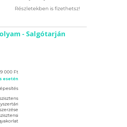
Részletekben is fizethetsz!
olyam - Salgótarján
19 000 Ft
s esetén
épesítés
szisztens
yszertári
szerzése
zisztensi
yakorlat