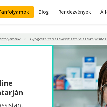
Tanfolyamok
Blog
Rendezvények
Ál
>
tanfolyamaink
Gyógyszertári szakasszisztens szakképesítés 
line
ótarján
assistant