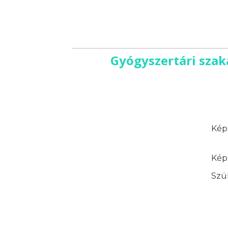
Gyógyszertári szak
Képz
Képz
Szük