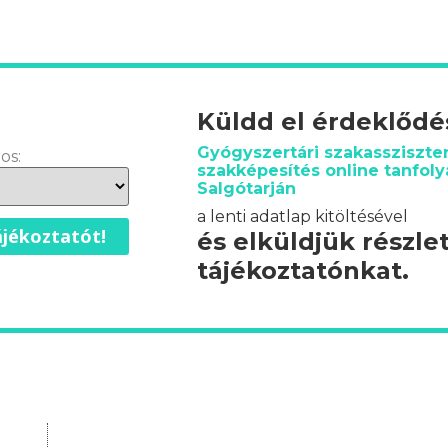
Küldd el érdeklőd
Gyógyszertári szakassziszte
os:
szakképesítés online tanfol
Salgótarján
a lenti adatlap kitöltésével
jékoztatót!
és elküldjük részle
tájékoztatónkat.