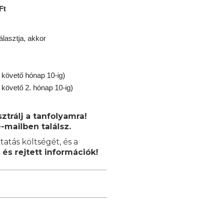
Ft
lasztja, akkor
 követő hónap 10-ig)
 követő 2. hónap 10-ig)
trálj a tanfolyamra!
-mailben találsz.
tatás költségét, és a
 és rejtett információk!