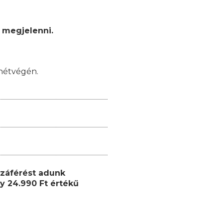
 megjelenni.
hétvégén.
záférést adunk
y 24.990 Ft értékű