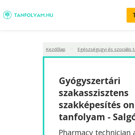
>
Kezdőlap
Egészségügyi és szociális 
Gyógyszertári
szakasszisztens
szakképesítés on
tanfolyam - Salg
Pharmacy technician 