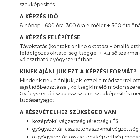
szakképesítés
A KÉPZÉS IDŐ
8 hónap - 600 óra: 300 óra elmélet + 300 óra ön
A KÉPZÉS FELÉPÍTÉSE
Távoktatás (kontakt online oktatás) + önálló ot
feldolgozás oktatói segítséggel + külső szakma
választható gyógyszertárban.
KINEK AJÁNLJUK EZT A KÉPZÉSI FORMÁT?
Mindenkinek ajánljuk, aki ezzel a módszerrel o
saját időbeosztással, költségkímélő módon szeret
Gyógyszertári szakasszisztens szakképesítés m
tudásanyagot.
A RÉSZVÉTELHEZ SZÜKSÉGED VAN
középfokú végzettség (érettségi) ÉS
gyógyszertári asszisztens szakmai végzettség
a gyógyszertári asszisztens képzettség megsz