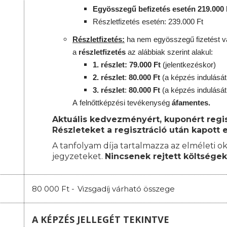
Egyösszegű befizetés esetén 219.000 
Részletfizetés esetén: 239.000 Ft
Részletfizetés:
ha nem egyösszegű fizetést vá
a
részletfizetés
az alábbiak szerint alakul:
1. részlet: 79.000 Ft
(jelentkezéskor)
2. részlet
:
8
0.000 Ft
(a képzés indulását
3. részlet
:
80
.000 Ft
(a képzés indulását
A
felnőttképzési
tevékenység
áfamentes.
Aktuális kedvezményért, kuponért regisz
Részleteket a regisztráció után kapott e
A tanfolyam díja tartalmazza az elméleti ok
jegyzeteket.
Nincsenek rejtett költségek
80 000 Ft -
Vizsgadíj várható összege
A KÉPZÉS JELLEGÉT TEKINTVE