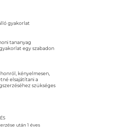
álló gyakorlat
thoni tananyag
i gyakorlat egy szabadon
tthonról, kényelmesen,
né elsajátítani a
egszerzéséhez szükséges
 ÉS
erzése után 1 éves