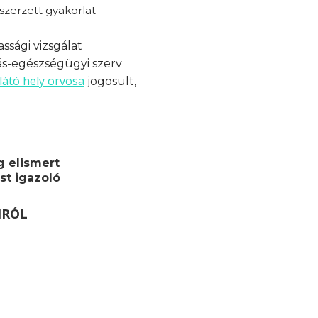
zerzett gyakorlat
ssági vizsgálat
ás-egészségügyi szerv
látó hely orvosa
jogosult,
g elismert
st igazoló
MRÓL