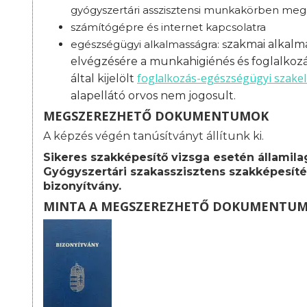
gyógyszertári asszisztensi munkakörben megs
számítógépre és internet kapcsolatra
egészségügyi alkalmasságra: s
zakmai alkalma
elvégzésére a munkahigiénés és foglalkoz
foglalkozás-
egészségügyi szakel
által kijelölt
alapellátó orvos nem jogosult.
MEGSZEREZHETŐ DOKUMENTUMOK
A képzés végén tanúsítványt állítunk ki.
Sikeres szakképesítő vizsga esetén államila
Gyógyszertári szakasszisztens szakképesíté
bizonyítvány.
MINTA A MEGSZEREZHETŐ DOKUMENTU