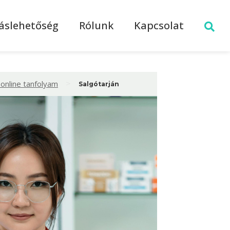
láslehetőség
Rólunk
Kapcsolat
>
online tanfolyam
Salgótarján