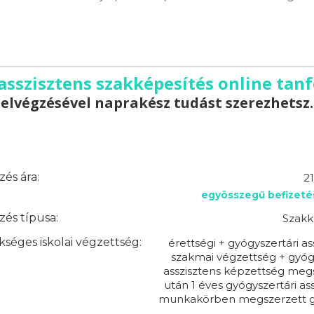
asszisztens szakképesítés online tanf
elvégzésével naprakész tudást szerezhetsz.
és ára:
2
egyösszegű befizeté
és típusa:
Szakk
séges iskolai végzettség:
érettségi + gyógyszertári as
szakmai végzettség + gyóg
asszisztens képzettség meg
után 1 éves gyógyszertári ass
munkakörben megszerzett g