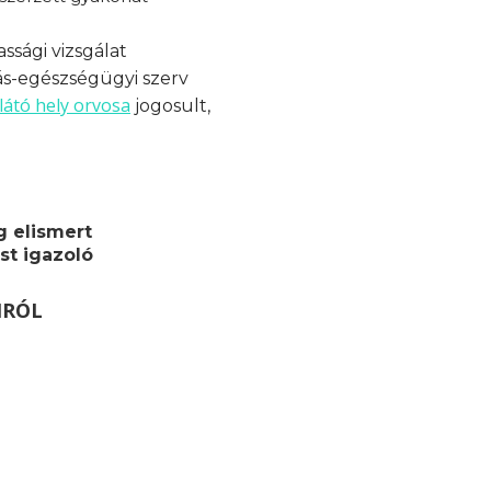
ssági vizsgálat
ás-egészségügyi szerv
látó hely orvosa
jogosult,
g elismert
st igazoló
MRÓL