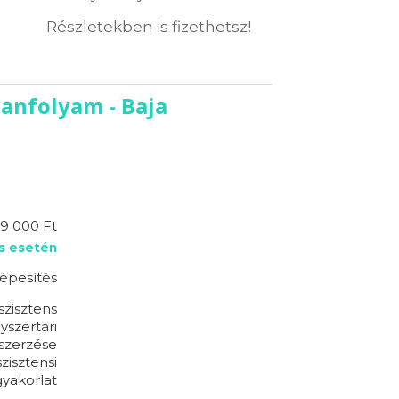
Részletekben is fizethetsz!
tanfolyam - Baja
19 000 Ft
s esetén
épesítés
szisztens
yszertári
szerzése
zisztensi
yakorlat