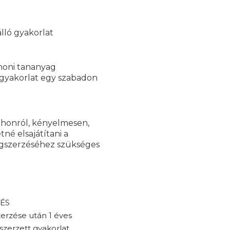
álló gyakorlat
thoni tananyag
i gyakorlat egy szabadon
tthonról, kényelmesen,
né elsajátítani a
egszerzéséhez szükséges
 ÉS
erzése után 1 éves
zerzett gyakorlat