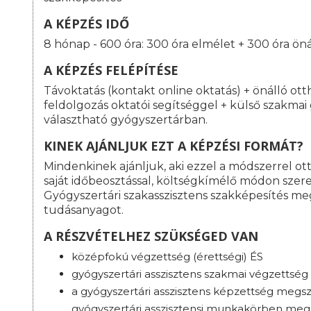
A KÉPZÉS IDŐ
8 hónap - 600 óra: 300 óra elmélet + 300 óra ön
A KÉPZÉS FELÉPÍTÉSE
Távoktatás (kontakt online oktatás) + önálló ot
feldolgozás oktatói segítséggel + külső szakma
választható gyógyszertárban.
KINEK AJÁNLJUK EZT A KÉPZÉSI FORMÁT?
Mindenkinek ajánljuk, aki ezzel a módszerrel o
saját időbeosztással, költségkímélő módon szeret
Gyógyszertári szakasszisztens szakképesítés m
tudásanyagot.
A RÉSZVÉTELHEZ SZÜKSÉGED VAN
középfokú végzettség (érettségi) ÉS
gyógyszertári asszisztens szakmai végzettség
a gyógyszertári asszisztens képzettség megsz
gyógyszertári asszisztensi munkakörben megs