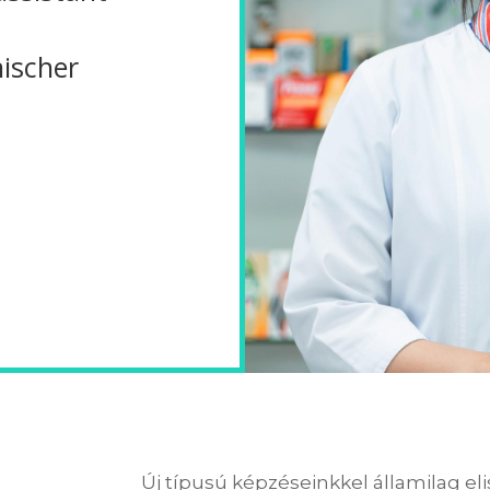
ischer
Új típusú képzéseinkkel államilag el