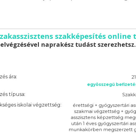
zakasszisztens szakképesítés online 
elvégzésével naprakész tudást szerezhetsz.
és ára:
2
egyösszegű befizeté
és típusa:
Szakk
séges iskolai végzettség:
érettségi + gyógyszertári as
szakmai végzettség + gyóg
asszisztens képzettség meg
után 1 éves gyógyszertári ass
munkakörben megszerzett g