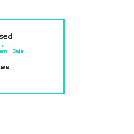
ésed
ns
am - Baja
tes