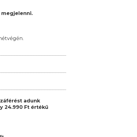
 megjelenni.
hétvégén.
záférést adunk
y 24.990 Ft értékű
Ft