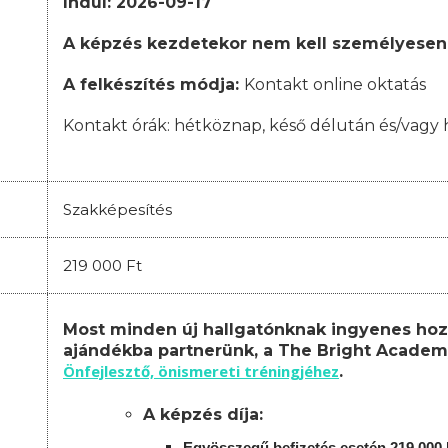
Indul: 2026-09-17
A képzés kezdetekor nem kell személyesen
A felkészítés módja:
Kontakt online oktatás
Kontakt órák:
hétköznap, késő délután és/vagy 
Szakképesítés
219 000 Ft
Most minden új hallgatónknak ingyenes hoz
ajándékba partnerünk, a The Bright Academ
Önfejlesztő, önismereti tréningjéhez
.
A képzés díja:
Egyösszegű befizetés esetén 219.000 