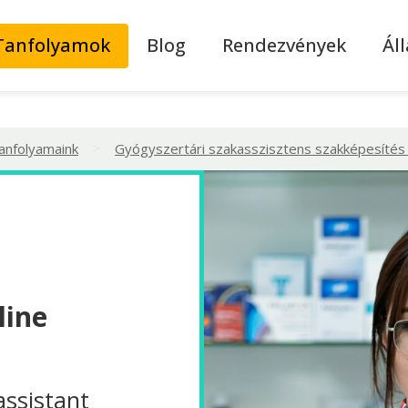
Tanfolyamok
Blog
Rendezvények
Ál
>
tanfolyamaink
Gyógyszertári szakasszisztens szakképesítés 
line
assistant