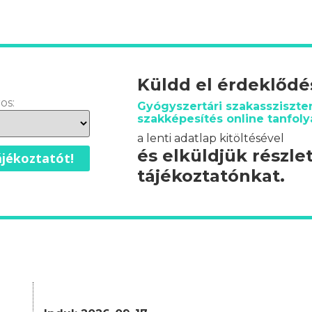
Küldd el érdeklőd
os:
Gyógyszertári szakassziszte
szakképesítés online tanfoly
a lenti adatlap kitöltésével
és elküldjük részle
jékoztatót!
tájékoztatónkat.