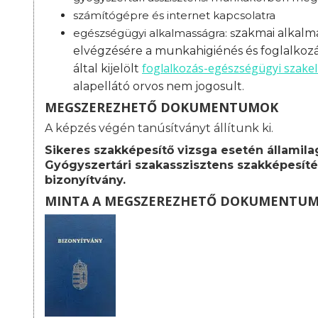
számítógépre és internet kapcsolatra
egészségügyi alkalmasságra: s
zakmai alkalma
elvégzésére a munkahigiénés és foglalkoz
foglalkozás-
egészségügyi szakel
által kijelölt
alapellátó orvos nem jogosult.
MEGSZEREZHETŐ DOKUMENTUMOK
A képzés végén tanúsítványt állítunk ki.
Sikeres szakképesítő vizsga esetén államila
Gyógyszertári szakasszisztens szakképesíté
bizonyítvány.
MINTA A MEGSZEREZHETŐ DOKUMENTU