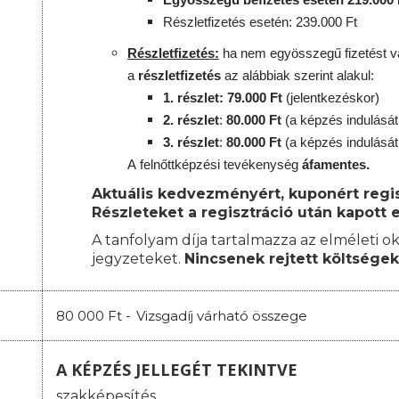
Részletfizetés esetén: 239.000 Ft
Részletfizetés:
ha nem egyösszegű fizetést vá
a
részletfizetés
az alábbiak szerint alakul:
1. részlet: 79.000 Ft
(jelentkezéskor)
2. részlet
:
8
0.000 Ft
(a képzés indulását
3. részlet
:
80
.000 Ft
(a képzés indulását
A
felnőttképzési
tevékenység
áfamentes.
Aktuális kedvezményért, kuponért regisz
Részleteket a regisztráció után kapott e
A tanfolyam díja tartalmazza az elméleti ok
jegyzeteket.
Nincsenek rejtett költségek
80 000 Ft -
Vizsgadíj várható összege
A KÉPZÉS JELLEGÉT TEKINTVE
szakképesítés