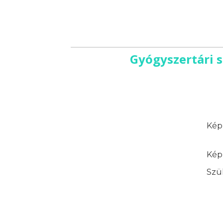
Gyógyszertári s
Képz
Képz
Szük