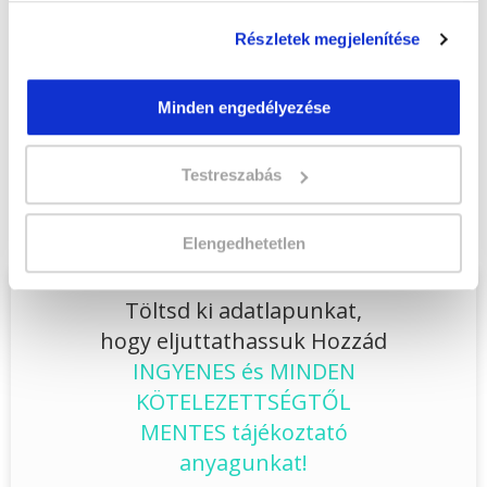
Lehet még jelentkezni?
Igen
Részletek megjelenítése
Jelentkezem!
Minden engedélyezése
Végezd el
Gyógyszertári szakasszisztens
Testreszabás
szakképesítés online tanfolyam - Ajka
tanfolyamunkat és váltsd valóra az álmaidat!
Elengedhetetlen
Töltsd ki adatlapunkat,
hogy eljuttathassuk Hozzád
INGYENES és MINDEN
KÖTELEZETTSÉGTŐL
MENTES tájékoztató
anyagunkat!