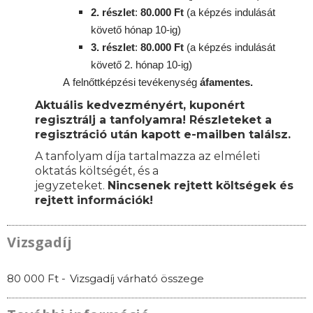
2. részlet
:
8
0.000 Ft
(a képzés indulását
követő hónap 10-ig)
3. részlet
:
80
.000 Ft
(a képzés indulását
követő 2. hónap 10-ig)
A
felnőttképzési
tevékenység
áfamentes.
Aktuális kedvezményért, kuponért
regisztrálj a tanfolyamra! Részleteket a
regisztráció után kapott e-mailben találsz.
A tanfolyam díja tartalmazza az elméleti
oktatás költségét, és a
jegyzeteket.
Nincsenek rejtett költségek és
rejtett információk!
Vizsgadíj
80 000 Ft -
Vizsgadíj várható összege