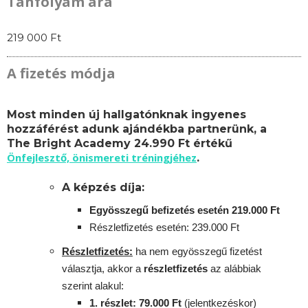
Tanfolyam ára
219 000 Ft
A fizetés módja
Most minden új hallgatónknak ingyenes
hozzáférést adunk ajándékba partnerünk, a
The Bright Academy 24.990 Ft értékű
Önfejlesztő, önismereti tréningjéhez
.
A képzés díja:
Egyösszegű befizetés esetén 219.000 Ft
Részletfizetés esetén: 239.000 Ft
Részletfizetés:
ha nem egyösszegű fizetést
választja, akkor a
részletfizetés
az alábbiak
szerint alakul:
1. részlet: 79.000 Ft
(jelentkezéskor)