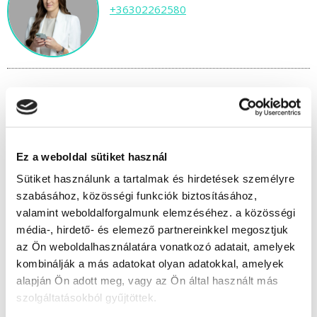
+36302262580
" D " csoport
41 nap az indulásig!
Ez a weboldal sütiket használ
Időtartam:
8 hónap
Sütiket használunk a tartalmak és hirdetések személyre
Indulás időpontja:
2026-09-17
szabásához, közösségi funkciók biztosításához,
valamint weboldalforgalmunk elemzéséhez. a közösségi
Képzés ára:
219 000 Ft
média-, hirdető- és elemező partnereinkkel megosztjuk
egyösszegű befizetés esetén
az Ön weboldalhasználatára vonatkozó adatait, amelyek
Vizsgadíj:
80 000 Ft
kombinálják a más adatokat olyan adatokkal, amelyek
Vizsgadíj várható összege
alapján Ön adott meg, vagy az Ön által használt más
szolgáltatásokból gyűjtöttek.