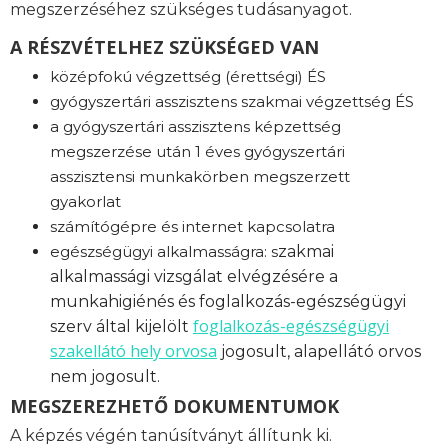
megszerzéséhez szükséges tudásanyagot.
A RÉSZVÉTELHEZ SZÜKSÉGED VAN
középfokú végzettség (érettségi) ÉS
gyógyszertári asszisztens szakmai végzettség ÉS
a gyógyszertári asszisztens képzettség
megszerzése után 1 éves gyógyszertári
asszisztensi munkakörben megszerzett
gyakorlat
számítógépre és internet kapcsolatra
egészségügyi alkalmasságra: s
zakmai
alkalmassági vizsgálat elvégzésére a
munkahigiénés és foglalkozás-egészségügyi
foglalkozás-
egészségügyi
szerv által kijelölt
szakellátó hely orvosa
jogosult, alapellátó orvos
nem jogosult.
MEGSZEREZHETŐ DOKUMENTUMOK
A képzés végén tanúsítványt állítunk ki.