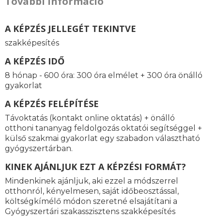
További információ
A KÉPZÉS JELLEGÉT TEKINTVE
szakképesítés
A KÉPZÉS IDŐ
8 hónap - 600 óra: 300 óra elmélet + 300 óra önálló
gyakorlat
A KÉPZÉS FELÉPÍTÉSE
Távoktatás (kontakt online oktatás) + önálló
otthoni tananyag feldolgozás oktatói segítséggel +
külső szakmai gyakorlat egy szabadon választható
gyógyszertárban.
KINEK AJÁNLJUK EZT A KÉPZÉSI FORMÁT?
Mindenkinek ajánljuk, aki ezzel a módszerrel
otthonról, kényelmesen, saját időbeosztással,
költségkímélő módon szeretné elsajátítani a
Gyógyszertári szakasszisztens szakképesítés