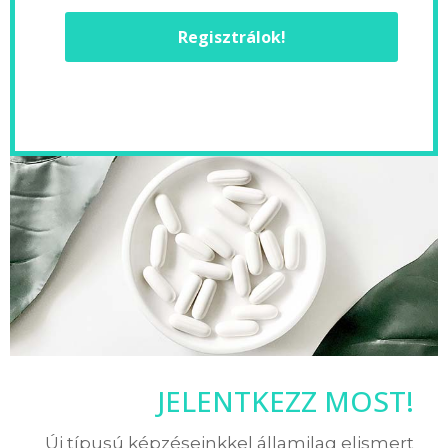
Regisztrálok!
JELENTKEZZ MOST!
Új típusú képzéseinkkel államilag elismert