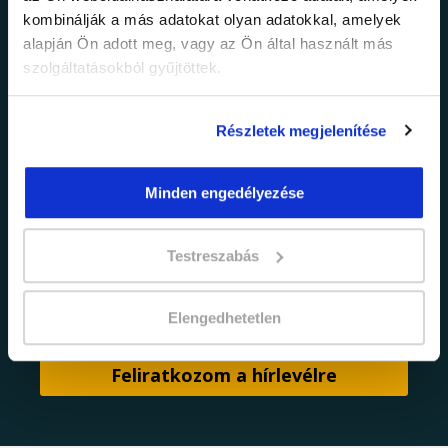
információkról!
kombinálják a más adatokat olyan adatokkal, amelyek
alapján Ön adott meg, vagy az Ön által használt más
Értesülj elsőként legújabb tanfolyamainkról,
szolgáltatásokból gyűjtöttek.
legfrissebb híreinkről és időszakos
promócióinkról.
Részletek megjelenítése
Minden engedélyezése
Testreszabás
adatkezelési tájékoztatóban
Elfogadom az
foglaltakat.
Elengedhetetlen