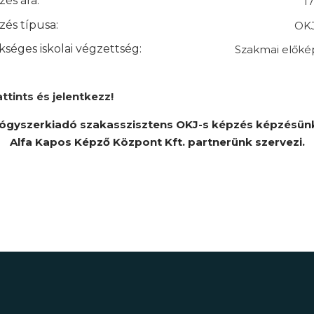
és ára:
1
és típusa:
OKJ
séges iskolai végzettség:
Szakmai előké
attints és jelentkezz!
ógyszerkiadó szakasszisztens OKJ-s képzés képzésün
Alfa Kapos Képző Központ Kft. partnerünk szervezi.