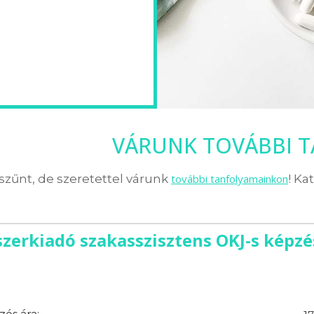
VÁRUNK TOVÁBBI 
zűnt, de szeretettel várunk
további tanfolyamainkon
! Ka
zerkiadó szakasszisztens OKJ-s képzés