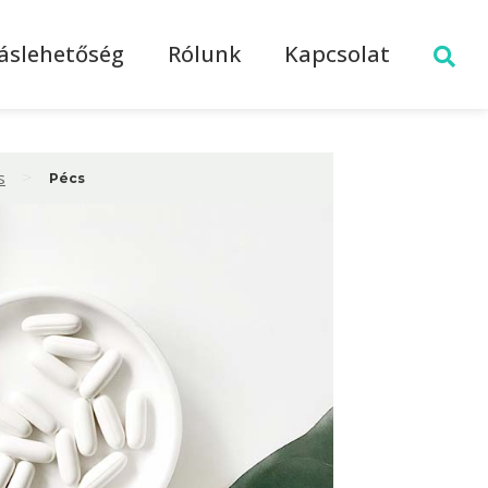
láslehetőség
Rólunk
Kapcsolat
>
s
Pécs