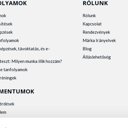
OLYAMOK
RÓLUNK
mok
Rólunk
sítések
Kapcsolat
pzések
Rendezvények
anfolyamok
Márka Irányelvek
képzések, távoktatás, és e-
Blog
Álláslehetőség
teszt: Milyen munka illik hozzám?
ne tanfolyamok
tréningek
MENTUMOK
kérdések
lem
zelés