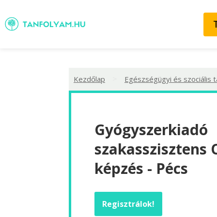
>
Kezdőlap
Egészségügyi és szociális 
Gyógyszerkiadó
szakasszisztens 
képzés - Pécs
Regisztrálok!