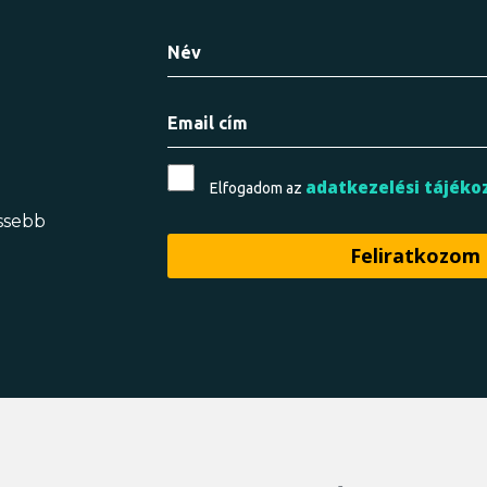
adatkezelési tájéko
Elfogadom az
issebb