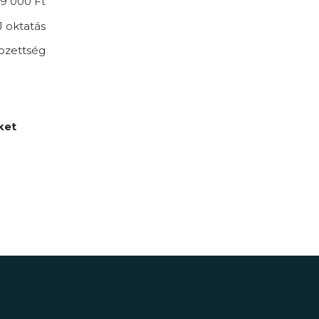
79 000 Ft
 oktatás
pzettség
ket