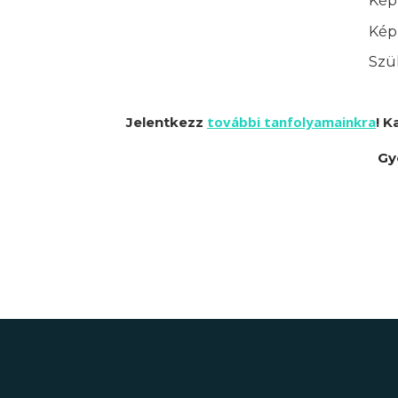
Képz
Képz
Szük
további tanfolyamainkra
Jelentkezz
! K
Gy