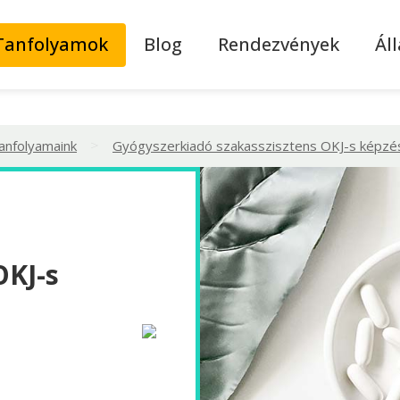
Tanfolyamok
Blog
Rendezvények
Ál
>
tanfolyamaink
Gyógyszerkiadó szakasszisztens OKJ-s képzé
OKJ-s