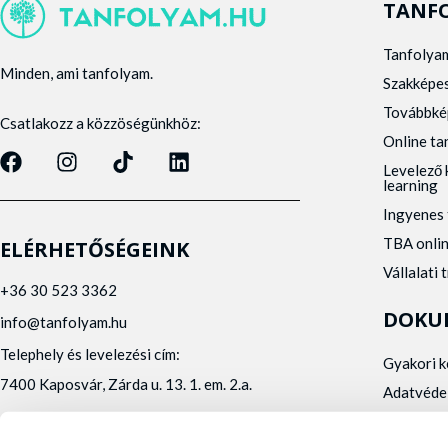
TANF
Tanfolya
Minden, ami tanfolyam.
Szakképe
Továbbké
Csatlakozz a közzöségünkhöz:
Online t
Levelező 
learning
Ingyenes 
TBA onli
ELÉRHETŐSÉGEINK
Vállalati 
+36 30 523 3362
DOKU
info@tanfolyam.hu
Telephely és levelezési cím:
Gyakori 
7400 Kaposvár, Zárda u. 13. 1. em. 2.a.
Adatvéde
Panaszke