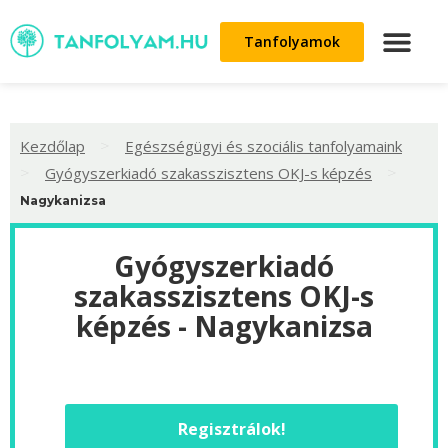
Tanfolyamok
>
Kezdőlap
Egészségügyi és szociális tanfolyamaink
>
>
Gyógyszerkiadó szakasszisztens OKJ-s képzés
Nagykanizsa
Gyógyszerkiadó
szakasszisztens OKJ-s
képzés - Nagykanizsa
Regisztrálok!