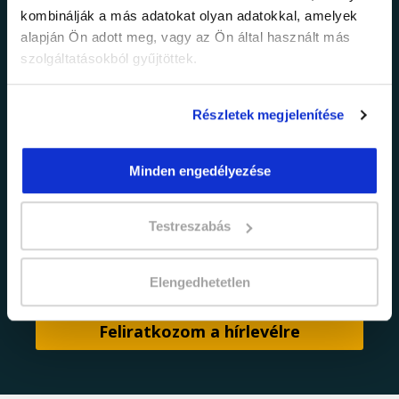
információkról!
kombinálják a más adatokat olyan adatokkal, amelyek
alapján Ön adott meg, vagy az Ön által használt más
Értesülj elsőként legújabb tanfolyamainkról,
szolgáltatásokból gyűjtöttek.
legfrissebb híreinkről és időszakos
promócióinkról.
Részletek megjelenítése
Minden engedélyezése
Testreszabás
adatkezelési tájékoztatóban
Elfogadom az
foglaltakat.
Elengedhetetlen