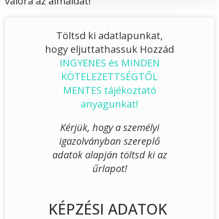
valóra az álmaidat!
Töltsd ki adatlapunkat,
hogy eljuttathassuk Hozzád
INGYENES és MINDEN
KÖTELEZETTSÉGTŐL
MENTES tájékoztató
anyagunkat!
Kérjük, hogy a személyi
igazolványban szereplő
adatok alapján töltsd ki az
űrlapot!
KÉPZÉSI ADATOK