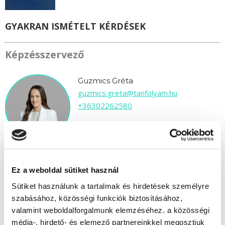
GYAKRAN ISMÉTELT KÉRDÉSEK
Képzésszervező
Guzmics Gréta
guzmics.greta@tanfolyam.hu
+36302262580
Ez a weboldal sütiket használ
Sütiket használunk a tartalmak és hirdetések személyre
" C " csoport
szabásához, közösségi funkciók biztosításához,
41 nap az indulásig!
valamint weboldalforgalmunk elemzéséhez. a közösségi
média-, hirdető- és elemező partnereinkkel megosztjuk
Időtartam:
4-5 hónap