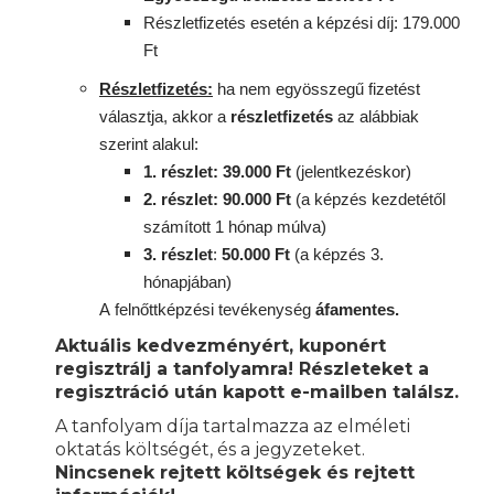
Részletfizetés esetén a képzési díj: 179.000
Ft
Részletfizetés:
ha nem egyösszegű fizetést
választja, akkor a
részletfizetés
az alábbiak
szerint alakul:
1. részlet: 39.000 Ft
(jelentkezéskor)
2. részlet
: 90
.000 Ft
(a képzés kezdetétől
számított 1 hónap múlva)
3. részlet
:
50.000 Ft
(a képzés 3.
hónapjában)
A
felnőttképzési
tevékenység
áfamentes.
Aktuális kedvezményért, kuponért
regisztrálj a tanfolyamra! Részleteket a
regisztráció után kapott e-mailben találsz.
A tanfolyam díja tartalmazza az elméleti
oktatás költségét, és a jegyzeteket.
Nincsenek rejtett költségek és rejtett