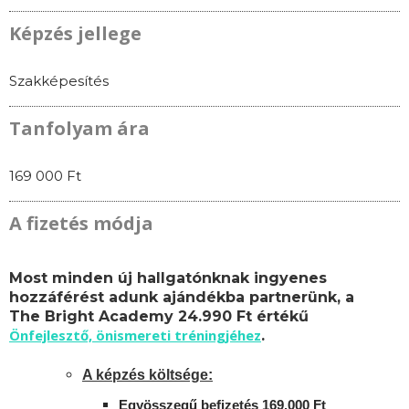
Képzés jellege
Szakképesítés
Tanfolyam ára
169 000 Ft
A fizetés módja
Most minden új hallgatónknak ingyenes
hozzáférést adunk ajándékba partnerünk, a
The Bright Academy 24.990 Ft értékű
Önfejlesztő, önismereti tréningjéhez
.
A képzés költsége:
Egyösszegű befizetés 169.000 Ft