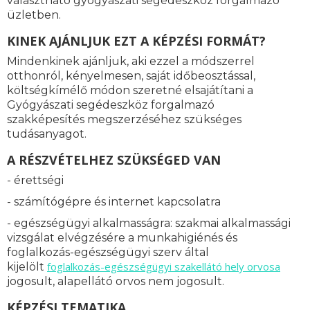
választható gyógyászati segédeszköz forgalmazó
üzletben.
KINEK AJÁNLJUK EZT A KÉPZÉSI FORMÁT?
Mindenkinek ajánljuk, aki ezzel a módszerrel
otthonról, kényelmesen, saját időbeosztással,
költségkímélő módon szeretné elsajátítani a
Gyógyászati segédeszköz forgalmazó
szakképesítés megszerzéséhez szükséges
tudásanyagot.
A RÉSZVÉTELHEZ SZÜKSÉGED VAN
- érettségi
- számítógépre és internet kapcsolatra
- egészségügyi alkalmasságra: s
zakmai alkalmassági
vizsgálat elvégzésére a munkahigiénés és
foglalkozás-egészségügyi szerv által
foglalkozás-
egészségügyi szakellátó hely orvosa
kijelölt
jogosult, alapellátó orvos nem jogosult.
KÉPZÉSI TEMATIKA