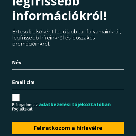
legfrissebb
információkról!
Értesülj elsőként legújabb tanfolyamainkról,
legfrissebb híreinkről és időszakos
promócióinkról.
adatkezelési tájékoztatóban
Elfogadom az
foglaltakat.