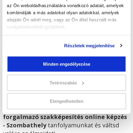
az Ön weboldalhasználatára vonatkozó adatait, amelyek
Indulás időpontja:
2026-09-16
kombinálják a más adatokat olyan adatokkal, amelyek
Képzés ára:
169 000 Ft
alapján Ön adott meg, vagy az Ön által használt más
egyösszegű befizetés esetén + minden
szolgáltatásokból gyűjtöttek.
hallgatónk részére ajándék Pénztárgép helyes
kezelése tanfolyam 49.990 Ft értékben!
Vizsgadíj:
75 000 Ft
Részletek megjelenítése
Minden engedélyezése
Lehet még jelentkezni?
Igen
Jelentkezem!
Testreszabás
Elengedhetetlen
Végezd el
Gyógyászati segédeszköz
forgalmazó szakképesítés online képzés
- Szombathely
tanfolyamunkat és váltsd