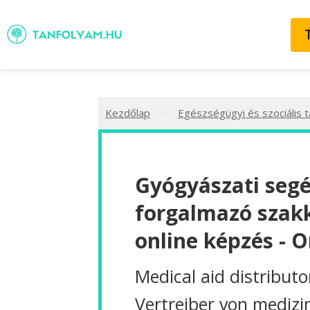
>
Kezdőlap
Egészségügyi és szociális 
Gyógyászati seg
forgalmazó szak
online képzés - O
Medical aid distributo
Vertreiber von medizi