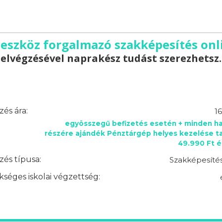
eszköz forgalmazó szakképesítés onli
elvégzésével naprakész tudást szerezhetsz.
és ára:
1
egyösszegű befizetés esetén + minden ha
részére ajándék Pénztárgép helyes kezelése t
49.990 Ft é
és típusa:
Szakképesítés
séges iskolai végzettség: