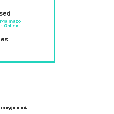
ésed
orgalmazó
 - Online
tes
 megjelenni.