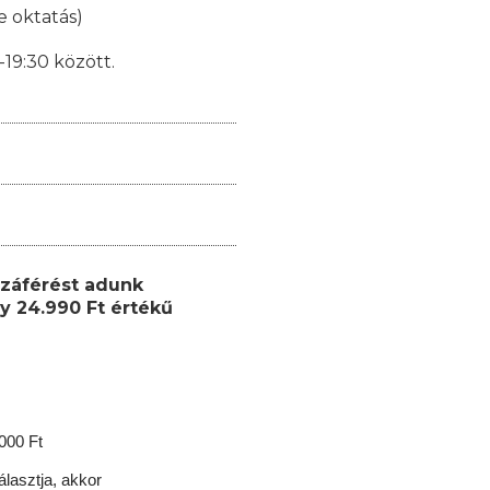
e oktatás)
19:30 között.
záférést adunk
y 24.990 Ft értékű
.000 Ft
lasztja, akkor