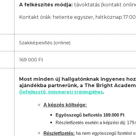
A felkészítés módja:
távoktatás (kontakt onlin
Kontakt órák:
hetente egyszer, hétköznap 17:00-
Szakképesítés (online)
169 000 Ft
Most minden új hallgatónknak ingyenes hoz
ajándékba partnerünk, a The Bright Academ
Önfejlesztő, önismereti tréningjéhez
.
A képzés költsége:
Egyösszegű befizetés 169.000 Ft
Részletfizetés esetén a képzési díj: 179
Részletfizetés:
ha nem egyösszegű fizetést vá