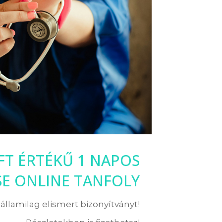
 FT ÉRTÉKŰ 1 NAPOS
SE ONLINE TANFOLY
államilag elismert bizonyítványt!