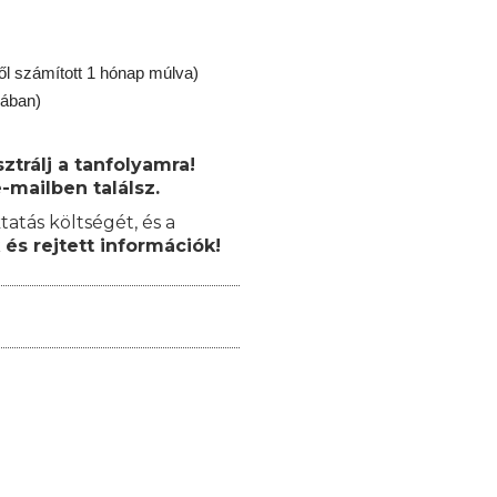
ől számított 1 hónap múlva)
jában)
trálj a tanfolyamra!
-mailben találsz.
tatás költségét, és a
 és rejtett információk!