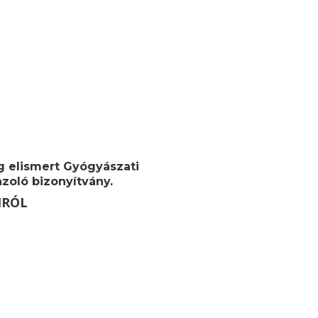
g elismert Gyógyászati
zoló bizonyítvány.
MRÓL