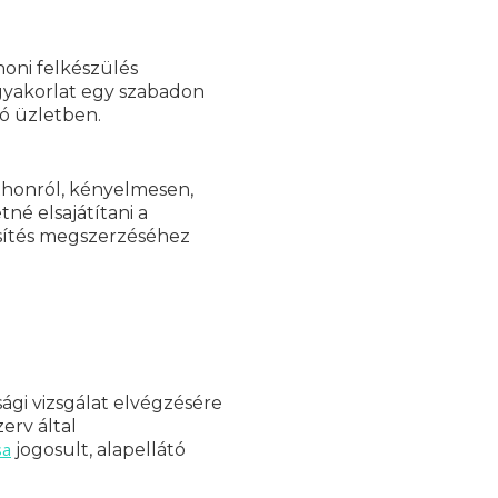
honi felkészülés
gyakorlat egy szabadon
ó üzletben.
tthonról, kényelmesen,
né elsajátítani a
sítés megszerzéséhez
ági vizsgálat elvégzésére
erv által
sa
jogosult, alapellátó