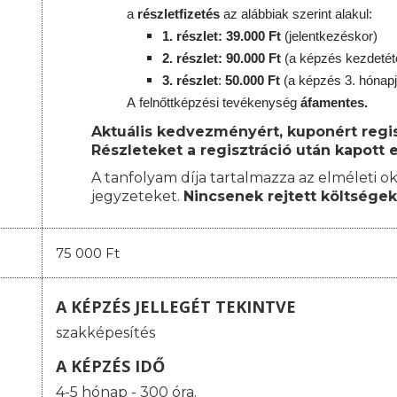
a
részletfizetés
az alábbiak szerint alakul:
1. részlet: 39.000 Ft
(jelentkezéskor)
2. részlet
: 90
.000 Ft
(a képzés kezdetét
3. részlet
:
50.000 Ft
(a képzés 3. hónap
A
felnőttképzési
tevékenység
áfamentes.
Aktuális kedvezményért, kuponért regisz
Részleteket a regisztráció után kapott e
A tanfolyam díja tartalmazza az elméleti ok
jegyzeteket.
Nincsenek rejtett költségek
75 000 Ft
A KÉPZÉS JELLEGÉT TEKINTVE
szakképesítés
A KÉPZÉS IDŐ
4-5 hónap - 300 óra.