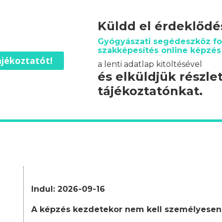
Küldd el érdeklőd
Gyógyászati segédeszköz f
szakképesítés online képzés
jékoztatót!
a lenti adatlap kitöltésével
és elküldjük részle
tájékoztatónkat.
Indul: 2026-09-16
A képzés kezdetekor nem kell személyesen