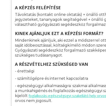
A KÉPZÉS FELÉPÍTÉSE
Távoktatás (kontakt online oktatás) + önálló ott
jegyzeteket, tananyagok segítségével + önálló 
választható gyógyászati segédeszköz forgalmaz
KINEK AJÁNLJUK EZT A KÉPZÉSI FORMÁT?
Mindenkinek ajánljuk, aki ezzel a módszerrel o
saját időbeosztással, költségkímélő módon szeret
Gyógyászati segédeszköz forgalmazó szakképe
szükséges tudásanyagot.
A RÉSZVÉTELHEZ SZÜKSÉGED VAN
- érettségi
- számítógépre és internet kapcsolatra
- egészségügyi alkalmasságra: s
zakmai alkalmass
a munkahigiénés és foglalkozás-egészségügyi sz
foglalkozás-
egészségügyi szakellátó hely orvo
kijelölt
orvos nem jogosult.