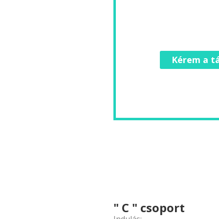
Kérem a tá
" C " csoport