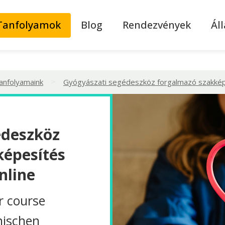
Tanfolyamok
Blog
Rendezvények
Ál
>
tanfolyamaink
Gyógyászati segédeszköz forgalmazó szakkép
édeszköz
képesítés
nline
r course
nischen