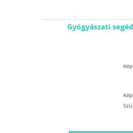
Gyógyászati segéd
Képz
Képz
Szük