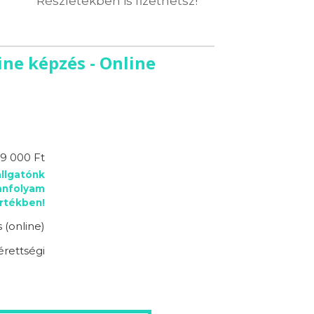
Részletekben is fizethetsz!
ne képzés - Online
69 000 Ft
llgatónk
anfolyam
rtékben!
 (online)
érettségi