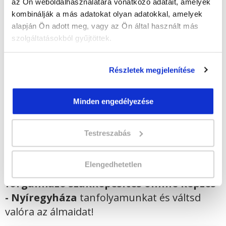
az Ön weboldalhasználatára vonatkozó adatait, amelyek
Képzés ára:
169 000 Ft
kombinálják a más adatokat olyan adatokkal, amelyek
egyösszegű befizetés esetén + minden
alapján Ön adott meg, vagy az Ön által használt más
hallgatónk részére ajándék Pénztárgép helyes
szolgáltatásokból gyűjtöttek.
kezelése tanfolyam 49.990 Ft értékben!
Vizsgadíj:
75 000 Ft
Részletek megjelenítése
Lehet még jelentkezni?
Igen
Minden engedélyezése
Jelentkezem!
Testreszabás
Elengedhetetlen
Végezd el
Gyógyászati segédeszköz
forgalmazó szakképesítés online képzés
- Nyíregyháza
tanfolyamunkat és váltsd
valóra az álmaidat!