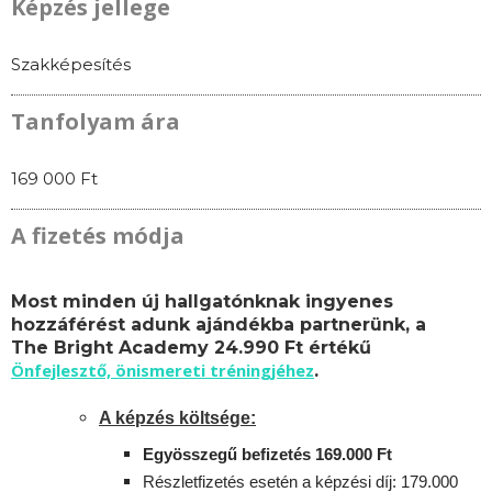
Képzés jellege
Szakképesítés
Tanfolyam ára
169 000 Ft
A fizetés módja
Most minden új hallgatónknak ingyenes
hozzáférést adunk ajándékba partnerünk, a
The Bright Academy 24.990 Ft értékű
Önfejlesztő, önismereti tréningjéhez
.
A képzés költsége:
Egyösszegű befizetés 169.000 Ft
Részletfizetés esetén a képzési díj: 179.000