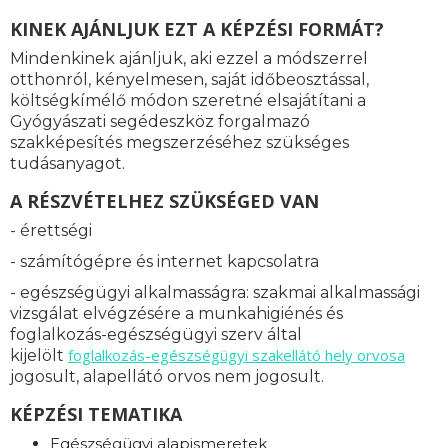
KINEK AJÁNLJUK EZT A KÉPZÉSI FORMÁT?
Mindenkinek ajánljuk, aki ezzel a módszerrel
otthonról, kényelmesen, saját időbeosztással,
költségkímélő módon szeretné elsajátítani a
Gyógyászati segédeszköz forgalmazó
szakképesítés megszerzéséhez szükséges
tudásanyagot.
A RÉSZVÉTELHEZ SZÜKSÉGED VAN
- érettségi
- számítógépre és internet kapcsolatra
- egészségügyi alkalmasságra: s
zakmai alkalmassági
vizsgálat elvégzésére a munkahigiénés és
foglalkozás-egészségügyi szerv által
foglalkozás-
egészségügyi szakellátó hely orvosa
kijelölt
jogosult, alapellátó orvos nem jogosult.
KÉPZÉSI TEMATIKA
Egészségügyi alapismeretek