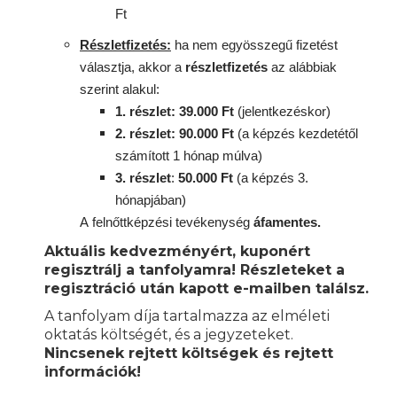
Ft
Részletfizetés:
ha nem egyösszegű fizetést
választja, akkor a
részletfizetés
az alábbiak
szerint alakul:
1. részlet: 39.000 Ft
(jelentkezéskor)
2. részlet
: 90
.000 Ft
(a képzés kezdetétől
számított 1 hónap múlva)
3. részlet
:
50.000 Ft
(a képzés 3.
hónapjában)
A
felnőttképzési
tevékenység
áfamentes.
Aktuális kedvezményért, kuponért
regisztrálj a tanfolyamra! Részleteket a
regisztráció után kapott e-mailben találsz.
A tanfolyam díja tartalmazza az elméleti
oktatás költségét, és a jegyzeteket.
Nincsenek rejtett költségek és rejtett
információk!