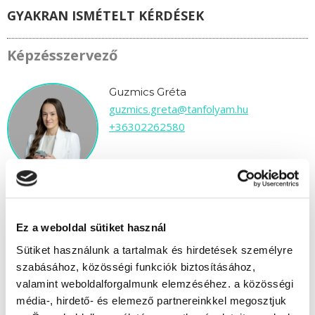
GYAKRAN ISMÉTELT KÉRDÉSEK
Képzésszervező
Guzmics Gréta
guzmics.greta@tanfolyam.hu
+36302262580
Ez a weboldal sütiket használ
" C " csoport
Sütiket használunk a tartalmak és hirdetések személyre
41 nap az indulásig!
szabásához, közösségi funkciók biztosításához,
valamint weboldalforgalmunk elemzéséhez. a közösségi
Időtartam:
4-5 hónap
média-, hirdető- és elemező partnereinkkel megosztjuk
Indulás időpontja:
2026-09-16