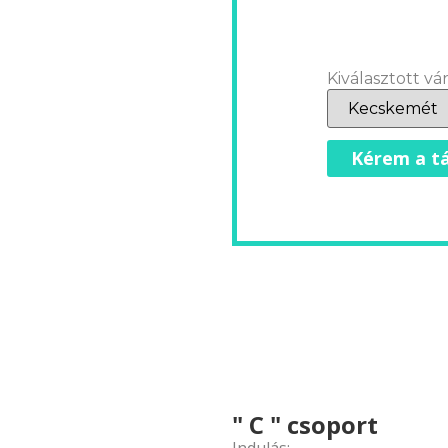
Kiválasztott vár
Kérem a tá
" C " csoport