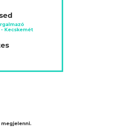
ésed
orgalmazó
s - Kecskemét
tes
 megjelenni.