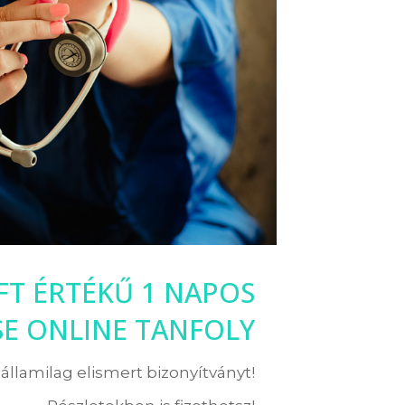
 FT ÉRTÉKŰ 1 NAPOS
SE ONLINE TANFOLY
államilag elismert bizonyítványt!