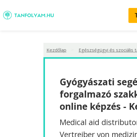
>
Kezdőlap
Egészségügyi és szociális 
Gyógyászati seg
forgalmazó szak
online képzés - 
Medical aid distributo
Vertreiber von medizi