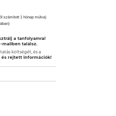
ől számított 1 hónap múlva)
jában)
trálj a tanfolyamra!
-mailben találsz.
tatás költségét, és a
 és rejtett információk!