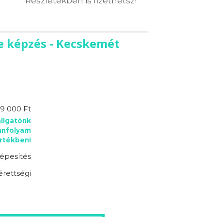
Részletekben is fizethetsz!
e képzés - Kecskemét
69 000 Ft
llgatónk
anfolyam
rtékben!
épesítés
érettségi