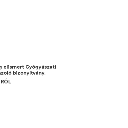
g elismert Gyógyászati
zoló bizonyítvány.
MRÓL