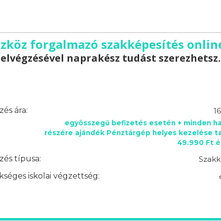
zköz forgalmazó szakképesítés onlin
elvégzésével naprakész tudást szerezhetsz.
és ára:
1
egyösszegű befizetés esetén + minden ha
részére ajándék Pénztárgép helyes kezelése t
49.990 Ft é
és típusa:
Szakk
séges iskolai végzettség: