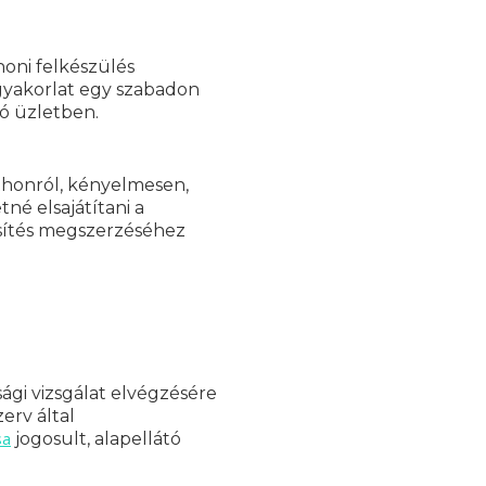
honi felkészülés
gyakorlat egy szabadon
ó üzletben.
tthonról, kényelmesen,
né elsajátítani a
sítés megszerzéséhez
ági vizsgálat elvégzésére
erv által
sa
jogosult, alapellátó