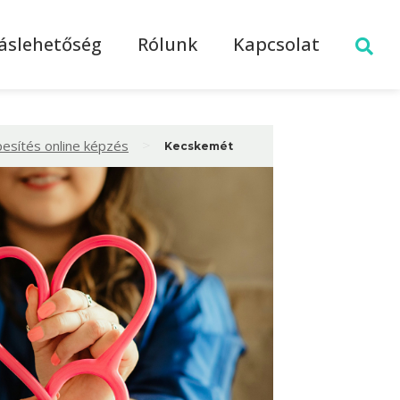
láslehetőség
Rólunk
Kapcsolat
>
esítés online képzés
Kecskemét