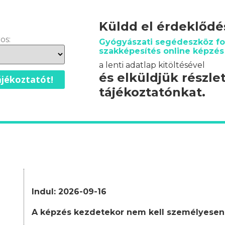
Küldd el érdeklőd
os:
Gyógyászati segédeszköz f
szakképesítés online képzé
a lenti adatlap kitöltésével
és elküldjük részle
jékoztatót!
tájékoztatónkat.
Indul: 2026-09-16
A képzés kezdetekor nem kell személyesen