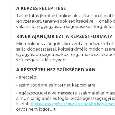
A KÉPZÉS FELÉPÍTÉSE
Távoktatás (kontakt online oktatás) + önálló ott
jegyzeteket, tananyagok segítségével + önálló 
választható gyógyászati segédeszköz forgalmaz
KINEK AJÁNLJUK EZT A KÉPZÉSI FORMÁT?
Mindenkinek ajánljuk, aki ezzel a módszerrel o
saját időbeosztással, költségkímélő módon szeret
Gyógyászati segédeszköz forgalmazó szakképe
szükséges tudásanyagot.
A RÉSZVÉTELHEZ SZÜKSÉGED VAN
- érettségi
- számítógépre és internet kapcsolatra
- egészségügyi alkalmasságra: s
zakmai alkalmass
a munkahigiénés és foglalkozás-egészségügyi sz
foglalkozás-
egészségügyi szakellátó hely orvo
kijelölt
orvos nem jogosult.