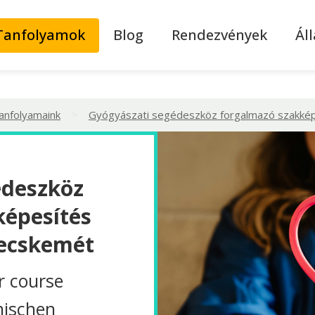
Tanfolyamok
Blog
Rendezvények
Ál
>
tanfolyamaink
Gyógyászati segédeszköz forgalmazó szakkép
édeszköz
képesítés
Kecskemét
r course
nischen