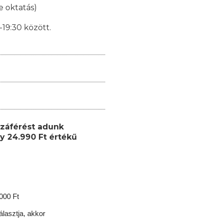
e oktatás)
19:30 között.
záférést adunk
y 24.990 Ft értékű
.000 Ft
lasztja, akkor