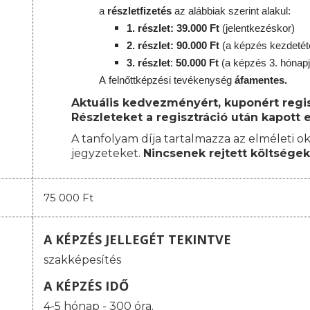
a
részletfizetés
az alábbiak szerint alakul:
1. részlet: 39.000 Ft
(jelentkezéskor)
2. részlet
: 90
.000 Ft
(a képzés kezdetét
3. részlet
:
50.000 Ft
(a képzés 3. hónap
A
felnőttképzési
tevékenység
áfamentes.
Aktuális kedvezményért, kuponért regisz
Részleteket a regisztráció után kapott e
A tanfolyam díja tartalmazza az elméleti ok
jegyzeteket.
Nincsenek rejtett költségek
75 000 Ft
A KÉPZÉS JELLEGÉT TEKINTVE
szakképesítés
A KÉPZÉS IDŐ
4-5 hónap - 300 óra.