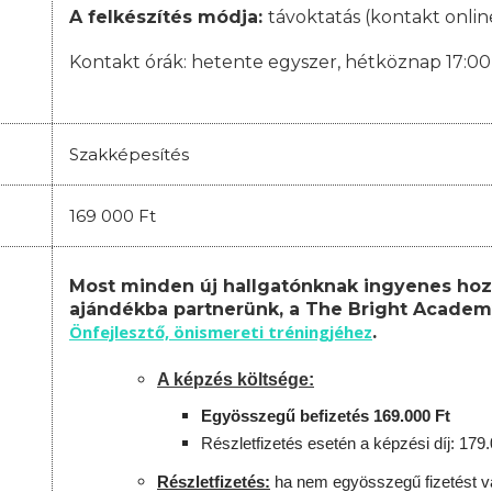
A felkészítés módja:
távoktatás (kontakt onlin
Kontakt órák:
hetente egyszer, hétköznap 17:00-
Szakképesítés
169 000 Ft
Most minden új hallgatónknak ingyenes hoz
ajándékba partnerünk, a The Bright Academ
Önfejlesztő, önismereti tréningjéhez
.
A képzés költsége:
Egyösszegű befizetés 169.000 Ft
Részletfizetés esetén a képzési díj: 179
Részletfizetés:
ha nem egyösszegű fizetést vá