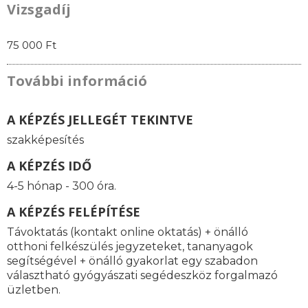
Vizsgadíj
75 000 Ft
További információ
A KÉPZÉS JELLEGÉT TEKINTVE
szakképesítés
A KÉPZÉS IDŐ
4-5 hónap - 300 óra.
A KÉPZÉS FELÉPÍTÉSE
Távoktatás (kontakt online oktatás) + önálló
otthoni felkészülés jegyzeteket, tananyagok
segítségével + önálló gyakorlat egy szabadon
választható gyógyászati segédeszköz forgalmazó
üzletben.