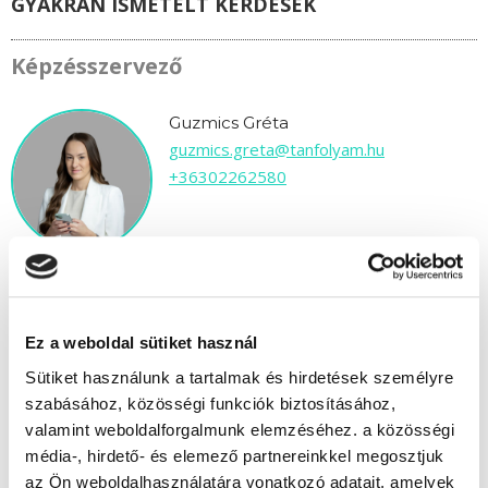
GYAKRAN ISMÉTELT KÉRDÉSEK
Képzésszervező
Guzmics Gréta
guzmics.greta@tanfolyam.hu
+36302262580
Ez a weboldal sütiket használ
" C " csoport
Sütiket használunk a tartalmak és hirdetések személyre
39 nap az indulásig!
szabásához, közösségi funkciók biztosításához,
valamint weboldalforgalmunk elemzéséhez. a közösségi
Időtartam:
4-5 hónap
média-, hirdető- és elemező partnereinkkel megosztjuk
Indulás időpontja:
2026-09-16
az Ön weboldalhasználatára vonatkozó adatait, amelyek