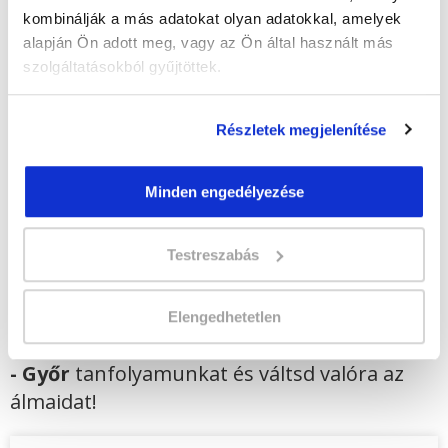
Képzés ára:
169 000 Ft
kombinálják a más adatokat olyan adatokkal, amelyek
egyösszegű befizetés esetén + minden
alapján Ön adott meg, vagy az Ön által használt más
hallgatónk részére ajándék Pénztárgép helyes
kezelése tanfolyam 49.990 Ft értékben!
szolgáltatásokból gyűjtöttek.
Vizsgadíj:
75 000 Ft
Részletek megjelenítése
Lehet még jelentkezni?
Igen
Minden engedélyezése
Jelentkezem!
Testreszabás
Végezd el
Gyógyászati segédeszköz
Elengedhetetlen
forgalmazó szakképesítés online képzés
- Győr
tanfolyamunkat és váltsd valóra az
álmaidat!