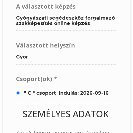
A választott képzés
Gyógyászati segédeszköz forgalmazó
szakképesítés online képzés
Választott helyszín
Győr
Csoport(ok)
*
" C " csoport
Indulás: 2026-09-16
SZEMÉLYES ADATOK
Kérjük, hogy a személyi igazolványban