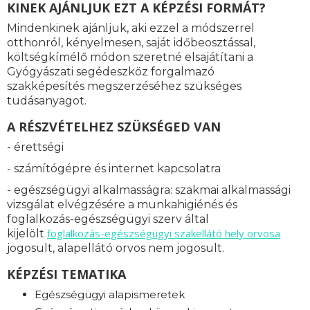
KINEK AJÁNLJUK EZT A KÉPZÉSI FORMÁT?
Mindenkinek ajánljuk, aki ezzel a módszerrel
otthonról, kényelmesen, saját időbeosztással,
költségkímélő módon szeretné elsajátítani a
Gyógyászati segédeszköz forgalmazó
szakképesítés megszerzéséhez szükséges
tudásanyagot.
A RÉSZVÉTELHEZ SZÜKSÉGED VAN
- érettségi
- számítógépre és internet kapcsolatra
- egészségügyi alkalmasságra: s
zakmai alkalmassági
vizsgálat elvégzésére a munkahigiénés és
foglalkozás-egészségügyi szerv által
foglalkozás-
egészségügyi szakellátó hely orvosa
kijelölt
jogosult, alapellátó orvos nem jogosult.
KÉPZÉSI TEMATIKA
Egészségügyi alapismeretek