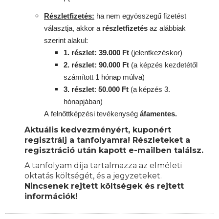
Részletfizetés:
ha nem egyösszegű fizetést
választja, akkor a
részletfizetés
az alábbiak
szerint alakul:
1. részlet: 39.000 Ft
(jelentkezéskor)
2. részlet
: 90
.000 Ft
(a képzés kezdetétől
számított 1 hónap múlva)
3. részlet
:
50.000 Ft
(a képzés 3.
hónapjában)
A
felnőttképzési
tevékenység
áfamentes.
Aktuális kedvezményért, kuponért
regisztrálj a tanfolyamra! Részleteket a
regisztráció után kapott e-mailben találsz.
A tanfolyam díja tartalmazza az elméleti
oktatás költségét, és a jegyzeteket.
Nincsenek rejtett költségek és rejtett
információk!