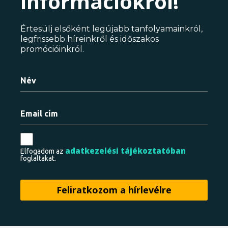
információkról!
Értesülj elsőként legújabb tanfolyamainkról,
legfrissebb híreinkről és időszakos
promócióinkról.
adatkezelési tájékoztatóban
Elfogadom az
foglaltakat.