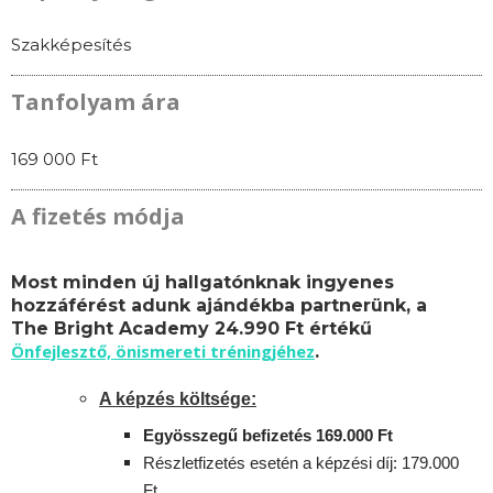
Szakképesítés
Tanfolyam ára
169 000 Ft
A fizetés módja
Most minden új hallgatónknak ingyenes
hozzáférést adunk ajándékba partnerünk, a
The Bright Academy 24.990 Ft értékű
Önfejlesztő, önismereti tréningjéhez
.
A képzés költsége:
Egyösszegű befizetés 169.000 Ft
Részletfizetés esetén a képzési díj: 179.000
Ft