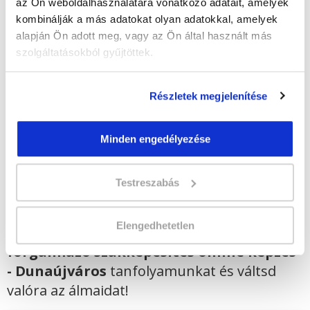
az Ön weboldalhasználatára vonatkozó adatait, amelyek
Képzés ára:
169 000 Ft
kombinálják a más adatokat olyan adatokkal, amelyek
egyösszegű befizetés esetén + minden
alapján Ön adott meg, vagy az Ön által használt más
hallgatónk részére ajándék Pénztárgép helyes
szolgáltatásokból gyűjtöttek.
kezelése tanfolyam 49.990 Ft értékben!
Vizsgadíj:
75 000 Ft
Részletek megjelenítése
Lehet még jelentkezni?
Igen
Minden engedélyezése
Jelentkezem!
Testreszabás
Elengedhetetlen
Végezd el
Gyógyászati segédeszköz
forgalmazó szakképesítés online képzés
- Dunaújváros
tanfolyamunkat és váltsd
valóra az álmaidat!