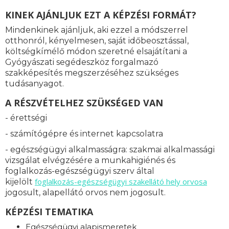
KINEK AJÁNLJUK EZT A KÉPZÉSI FORMÁT?
Mindenkinek ajánljuk, aki ezzel a módszerrel
otthonról, kényelmesen, saját időbeosztással,
költségkímélő módon szeretné elsajátítani a
Gyógyászati segédeszköz forgalmazó
szakképesítés megszerzéséhez szükséges
tudásanyagot.
A RÉSZVÉTELHEZ SZÜKSÉGED VAN
- érettségi
- számítógépre és internet kapcsolatra
- egészségügyi alkalmasságra: s
zakmai alkalmassági
vizsgálat elvégzésére a munkahigiénés és
foglalkozás-egészségügyi szerv által
foglalkozás-
egészségügyi szakellátó hely orvosa
kijelölt
jogosult, alapellátó orvos nem jogosult.
KÉPZÉSI TEMATIKA
Egészségügyi alapismeretek