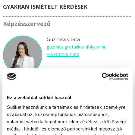
GYAKRAN ISMÉTELT KÉRDÉSEK
Képzésszervező
Guzmics Gréta
guzmics.greta@tanfolyam.hu
+36302262580
Ez a weboldal sütiket használ
" C " csoport
Sütiket használunk a tartalmak és hirdetések személyre
38 nap az indulásig!
szabásához, közösségi funkciók biztosításához,
valamint weboldalforgalmunk elemzéséhez. a közösségi
Időtartam:
4-5 hónap
média-, hirdető- és elemező partnereinkkel megosztjuk
Indulás időpontja:
2026-09-16