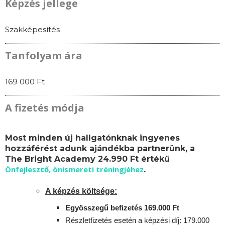
Képzés jellege
Szakképesítés
Tanfolyam ára
169 000 Ft
A fizetés módja
Most minden új hallgatónknak ingyenes
hozzáférést adunk ajándékba partnerünk, a
The Bright Academy 24.990 Ft értékű
Önfejlesztő, önismereti tréningjéhez
.
A képzés költsége:
Egyösszegű befizetés 169.000 Ft
Részletfizetés esetén a képzési díj: 179.000