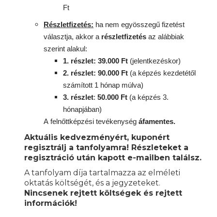
Ft
Részletfizetés:
ha nem egyösszegű fizetést
választja, akkor a
részletfizetés
az alábbiak
szerint alakul:
1. részlet: 39.000 Ft
(jelentkezéskor)
2. részlet
: 90
.000 Ft
(a képzés kezdetétől
számított 1 hónap múlva)
3. részlet
:
50.000 Ft
(a képzés 3.
hónapjában)
A
felnőttképzési
tevékenység
áfamentes.
Aktuális kedvezményért, kuponért
regisztrálj a tanfolyamra! Részleteket a
regisztráció után kapott e-mailben találsz.
A tanfolyam díja tartalmazza az elméleti
oktatás költségét, és a jegyzeteket.
Nincsenek rejtett költségek és rejtett
információk!