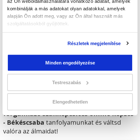
az Ön weboldalhasználatára vonatkozó adatait, amelyek
Képzés ára:
169 000 Ft
kombinálják a más adatokat olyan adatokkal, amelyek
egyösszegű befizetés esetén + minden
alapján Ön adott meg, vagy az Ön által használt más
hallgatónk részére ajándék Pénztárgép helyes
szolgáltatásokból gyűjtöttek.
kezelése tanfolyam 49.990 Ft értékben!
Vizsgadíj:
75 000 Ft
Részletek megjelenítése
Lehet még jelentkezni?
Igen
Minden engedélyezése
Jelentkezem!
Testreszabás
Elengedhetetlen
Végezd el
Gyógyászati segédeszköz
forgalmazó szakképesítés online képzés
- Békéscsaba
tanfolyamunkat és váltsd
valóra az álmaidat!