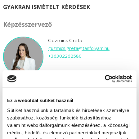
GYAKRAN ISMÉTELT KÉRDÉSEK
Képzésszervező
Guzmics Gréta
guzmics.greta@tanfolyam.hu
+36302262580
Ez a weboldal sütiket használ
" C " csoport
Sütiket használunk a tartalmak és hirdetések személyre
37 nap az indulásig!
szabásához, közösségi funkciók biztosításához,
valamint weboldalforgalmunk elemzéséhez. a közösségi
Időtartam:
4-5 hónap
média-, hirdető- és elemező partnereinkkel megosztjuk
Indulás időpontja:
2026-09-16