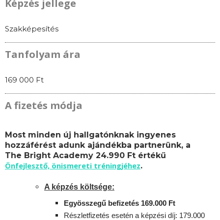
Képzés jellege
Szakképesítés
Tanfolyam ára
169 000 Ft
A fizetés módja
Most minden új hallgatónknak ingyenes
hozzáférést adunk ajándékba partnerünk, a
The Bright Academy 24.990 Ft értékű
Önfejlesztő, önismereti tréningjéhez
.
A képzés költsége:
Egyösszegű befizetés 169.000 Ft
Részletfizetés esetén a képzési díj: 179.000