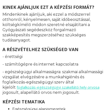
KINEK AJÁNLJUK EZT A KÉPZÉSI FORMÁT?
Mindenkinek ajánljuk, aki ezzel a módszerrel
otthonról, kényelmesen, saját időbeosztással,
költségkímélő módon szeretné elsajátítani a
Gyógyászati segédeszköz forgalmazó
szakképesítés megszerzéséhez szükséges
tudásanyagot.
A RÉSZVÉTELHEZ SZÜKSÉGED VAN
- érettségi
- számítógépre és internet kapcsolatra
- egészségügyi alkalmasságra: s
zakmai alkalmassági
vizsgálat elvégzésére a munkahigiénés és
foglalkozás-egészségügyi szerv által
foglalkozás-
egészségügyi szakellátó hely orvosa
kijelölt
jogosult, alapellátó orvos nem jogosult.
KÉPZÉSI TEMATIKA
Egészségügyi alapismeretek