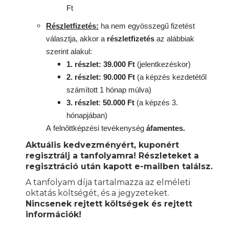
Ft
Részletfizetés:
ha nem egyösszegű fizetést
választja, akkor a
részletfizetés
az alábbiak
szerint alakul:
1. részlet: 39.000 Ft
(jelentkezéskor)
2. részlet
: 90
.000 Ft
(a képzés kezdetétől
számított 1 hónap múlva)
3. részlet
:
50.000 Ft
(a képzés 3.
hónapjában)
A
felnőttképzési
tevékenység
áfamentes.
Aktuális kedvezményért, kuponért
regisztrálj a tanfolyamra! Részleteket a
regisztráció után kapott e-mailben találsz.
A tanfolyam díja tartalmazza az elméleti
oktatás költségét, és a jegyzeteket.
Nincsenek rejtett költségek és rejtett
információk!