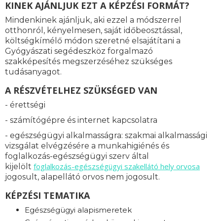
KINEK AJÁNLJUK EZT A KÉPZÉSI FORMÁT?
Mindenkinek ajánljuk, aki ezzel a módszerrel
otthonról, kényelmesen, saját időbeosztással,
költségkímélő módon szeretné elsajátítani a
Gyógyászati segédeszköz forgalmazó
szakképesítés megszerzéséhez szükséges
tudásanyagot.
A RÉSZVÉTELHEZ SZÜKSÉGED VAN
- érettségi
- számítógépre és internet kapcsolatra
- egészségügyi alkalmasságra: s
zakmai alkalmassági
vizsgálat elvégzésére a munkahigiénés és
foglalkozás-egészségügyi szerv által
foglalkozás-
egészségügyi szakellátó hely orvosa
kijelölt
jogosult, alapellátó orvos nem jogosult.
KÉPZÉSI TEMATIKA
Egészségügyi alapismeretek