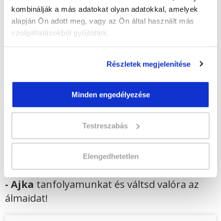
Képzés ára:
169 000 Ft
kombinálják a más adatokat olyan adatokkal, amelyek
egyösszegű befizetés esetén + minden
alapján Ön adott meg, vagy az Ön által használt más
hallgatónk részére ajándék Pénztárgép helyes
kezelése tanfolyam 49.990 Ft értékben!
szolgáltatásokból gyűjtöttek.
Vizsgadíj:
75 000 Ft
Részletek megjelenítése
Lehet még jelentkezni?
Igen
Minden engedélyezése
Jelentkezem!
Testreszabás
Végezd el
Gyógyászati segédeszköz
Elengedhetetlen
forgalmazó szakképesítés online képzés
- Ajka
tanfolyamunkat és váltsd valóra az
álmaidat!