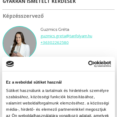
GYAKRAN ISMÉTELT KÉRDÉSEK
Képzésszervező
Guzmics Gréta
guzmics.greta@tanfolyam.hu
+36302262580
Ez a weboldal sütiket használ
" C " csoport
Sütiket használunk a tartalmak és hirdetések személyre
38 nap az indulásig!
szabásához, közösségi funkciók biztosításához,
valamint weboldalforgalmunk elemzéséhez. a közösségi
Időtartam:
4-5 hónap
média-, hirdető- és elemező partnereinkkel megosztjuk
Indulás időpontja:
2026-09-16
az Ön weboldalhasználatára vonatkozó adatait, amelyek