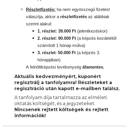
Részletfizetés:
ha nem egyösszegű fizetést
választja, akkor a
részletfizetés
az alábbiak
szerint alakul:
1. részlet: 39.000 Ft
(jelentkezéskor)
2. részlet
: 90
.000 Ft
(a képzés kezdetétől
számított 1 hónap múlva)
3. részlet
:
50.000 Ft
(a képzés 3.
hónapjában)
A
felnőttképzési
tevékenység
áfamentes.
Aktuális kedvezményért, kuponért
regisztrálj a tanfolyamra! Részleteket a
regisztráció után kapott e-mailben találsz.
A tanfolyam díja tartalmazza az elméleti
oktatás költségét, és a jegyzeteket.
Nincsenek rejtett költségek és rejtett
információk!