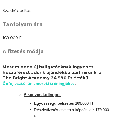
Szakképesítés
Tanfolyam ára
169 000 Ft
A fizetés módja
Most minden új hallgatónknak ingyenes
hozzáférést adunk ajándékba partnerünk, a
The Bright Academy 24.990 Ft értékű
Önfejlesztő, önismereti tréningjéhez
.
A képzés költsége:
Egyösszegű befizetés 169.000 Ft
Részletfizetés esetén a képzési díj: 179.000
Ft