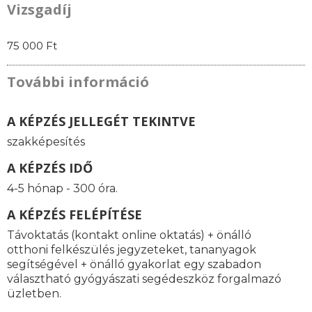
Vizsgadíj
75 000 Ft
További információ
A KÉPZÉS JELLEGÉT TEKINTVE
szakképesítés
A KÉPZÉS IDŐ
4-5 hónap - 300 óra.
A KÉPZÉS FELÉPÍTÉSE
Távoktatás (kontakt online oktatás) + önálló
otthoni felkészülés jegyzeteket, tananyagok
segítségével + önálló gyakorlat egy szabadon
választható gyógyászati segédeszköz forgalmazó
üzletben.