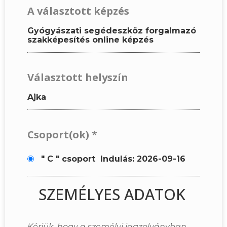
A választott képzés
Gyógyászati segédeszköz forgalmazó
szakképesítés online képzés
Választott helyszín
Ajka
Csoport(ok)
*
" C " csoport
Indulás: 2026-09-16
SZEMÉLYES ADATOK
Kérjük, hogy a személyi igazolványban