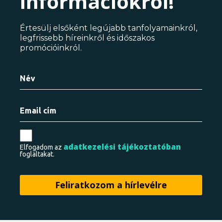
információkról!
Értesülj elsőként legújabb tanfolyamainkról,
legfrissebb híreinkről és időszakos
promócióinkról.
adatkezelési tájékoztatóban
Elfogadom az
foglaltakat.