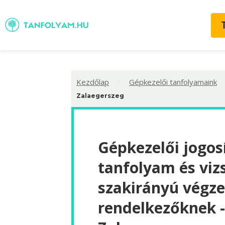
>
Kezdőlap
Gépkezelői tanfolyamaink
Zalaegerszeg
Gépkezelői jogos
tanfolyam és viz
szakirányú végze
rendelkezőknek -