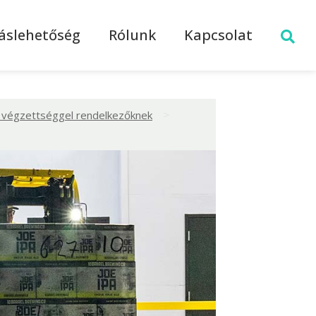
láslehetőség
Rólunk
Kapcsolat
>
ú végzettséggel rendelkezőknek