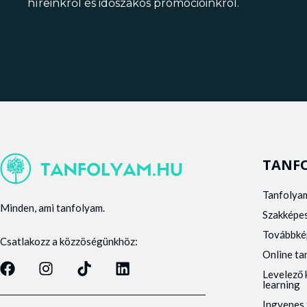
híreinkről és időszakos promócióinkról.
TANF
Tanfolya
Minden, ami tanfolyam.
Szakképe
Továbbké
Csatlakozz a közzöségünkhöz:
Online t
Levelező 
learning
Ingyenes 