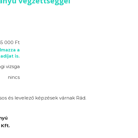
rányú végzettséggel
5 000 Ft
almazza a
adíjat is.
gi vizsga
nincs
sos és levelező képzések várnak Rád.
nyú
Kft.