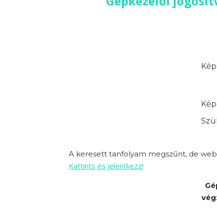
Gépkezelői jogosít
Képz
Képz
Szük
A keresett tanfolyam megszűnt, de webo
Kattints és jelentkezz!
Gé
vég