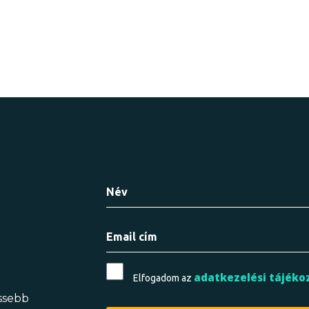
adatkezelési tájéko
Elfogadom az
issebb