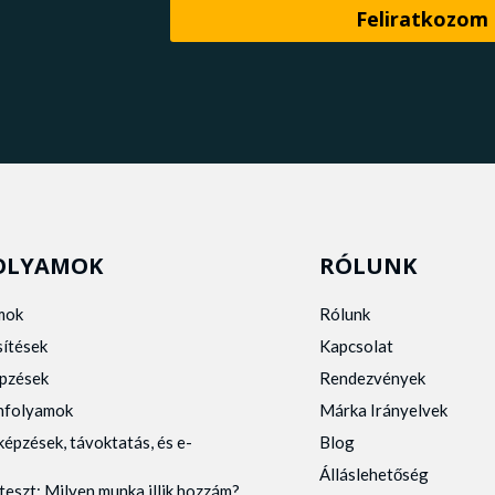
OLYAMOK
RÓLUNK
mok
Rólunk
sítések
Kapcsolat
pzések
Rendezvények
anfolyamok
Márka Irányelvek
képzések, távoktatás, és e-
Blog
Álláslehetőség
teszt: Milyen munka illik hozzám?