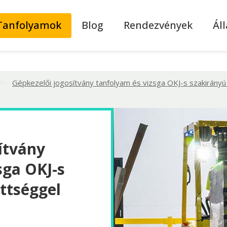
Tanfolyamok
Blog
Rendezvények
Ál
>
Gépkezelői jogosítvány tanfolyam és vizsga OKJ-s szakirány
ítvány
sga OKJ-s
ttséggel