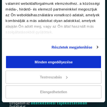
valamint weboldalforgalmunk elemzéséhez. a közösségi
Ne maradj le a
média-, hirdető- és elemező partnereinkkel megosztjuk
az Ön weboldalhasználatára vonatkozó adatait, amelyek
legfrissebb
kombinálják a más adatokat olyan adatokkal, amelyek
alapján Ön adott meg, vagy az Ön által használt más
információkról!
szolgáltatásokból gyűjtöttek.
Értesülj elsőként legújabb tanfolyamainkról,
Részletek megjelenítése
legfrissebb híreinkről és időszakos
promócióinkról.
Minden engedélyezése
Testreszabás
Elengedhetetlen
adatkezelési tájékoztatóban
Elfogadom az
foglaltakat.