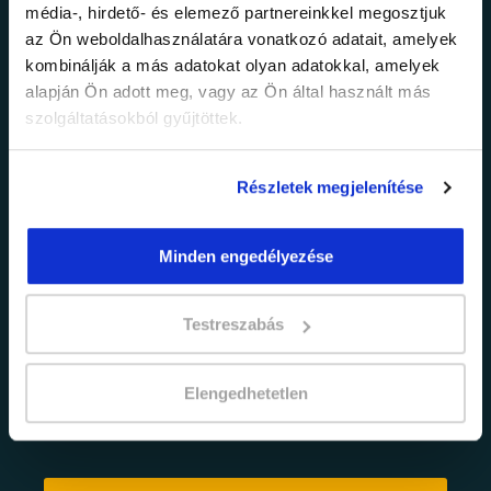
média-, hirdető- és elemező partnereinkkel megosztjuk
legfrissebb
az Ön weboldalhasználatára vonatkozó adatait, amelyek
kombinálják a más adatokat olyan adatokkal, amelyek
információkról!
alapján Ön adott meg, vagy az Ön által használt más
szolgáltatásokból gyűjtöttek.
Értesülj elsőként legújabb tanfolyamainkról,
legfrissebb híreinkről és időszakos
Részletek megjelenítése
promócióinkról.
Minden engedélyezése
Testreszabás
Elengedhetetlen
adatkezelési tájékoztatóban
Elfogadom az
foglaltakat.