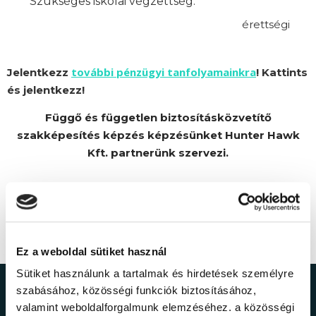
Szükséges iskolai végzettség:
érettségi
további pénzügyi tanfolyamainkra
Jelentkezz
! Kattints
és jelentkezz!
Függő és független biztosításközvetítő
szakképesítés képzés képzésünket Hunter Hawk
Kft. partnerünk szervezi.
Ez a weboldal sütiket használ
Sütiket használunk a tartalmak és hirdetések személyre
szabásához, közösségi funkciók biztosításához,
Ne maradj le a
valamint weboldalforgalmunk elemzéséhez. a közösségi