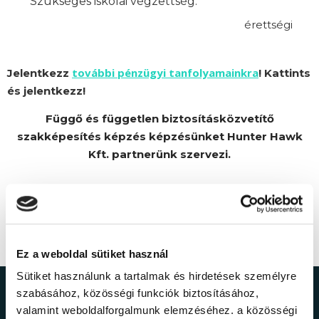
Szükséges iskolai végzettség:
érettségi
további pénzügyi tanfolyamainkra
Jelentkezz
! Kattints
és jelentkezz!
Függő és független biztosításközvetítő
szakképesítés képzés képzésünket Hunter Hawk
Kft. partnerünk szervezi.
Ez a weboldal sütiket használ
Sütiket használunk a tartalmak és hirdetések személyre
szabásához, közösségi funkciók biztosításához,
Ne maradj le a
valamint weboldalforgalmunk elemzéséhez. a közösségi