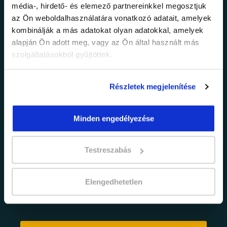
média-, hirdető- és elemező partnereinkkel megosztjuk
legfrissebb
az Ön weboldalhasználatára vonatkozó adatait, amelyek
kombinálják a más adatokat olyan adatokkal, amelyek
információkról!
alapján Ön adott meg, vagy az Ön által használt más
szolgáltatásokból gyűjtöttek.
Értesülj elsőként legújabb tanfolyamainkról,
legfrissebb híreinkről és időszakos
Részletek megjelenítése
promócióinkról.
Minden engedélyezése
Testreszabás
Elengedhetetlen
adatkezelési tájékoztatóban
Elfogadom az
foglaltakat.