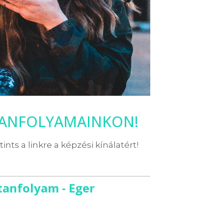
TANFOLYAMAINKON!
ttints a linkre a képzési kínálatért!
tanfolyam - Eger