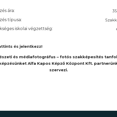
és ára:
35
és típusa:
Szakk
séges iskolai végzettség:
attints és jelentkezz!
szeti és médiafotográfus – fotós szakképesítés tanf
képzésünket Alfa Kapos Képző Központ Kft. partnerün
szervezi.