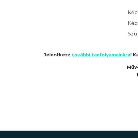
Képz
Képz
Szük
további tanfolyamainkra
Jelentkezz
! K
Művé