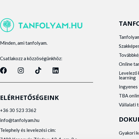
TANF
Tanfolya
Minden, ami tanfolyam.
Szakképe
Továbbké
Csatlakozz a közzöségünkhöz:
Online t
Levelező 
learning
Ingyenes 
TBA onli
ELÉRHETŐSÉGEINK
Vállalati 
+36 30 523 3362
DOKU
info@tanfolyam.hu
Telephely és levelezési cím:
Gyakori 