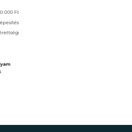
0 000 Ft
épesítés
érettségi
olyam
k