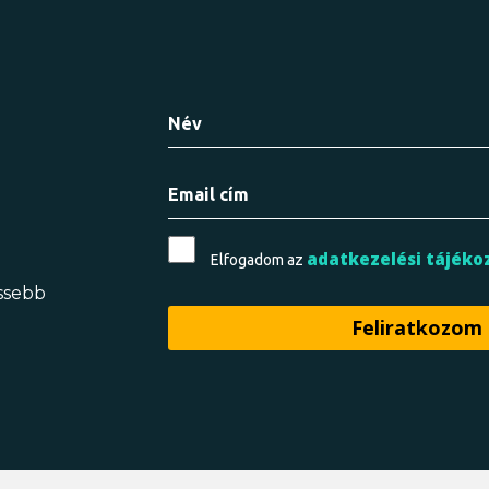
adatkezelési tájéko
Elfogadom az
issebb