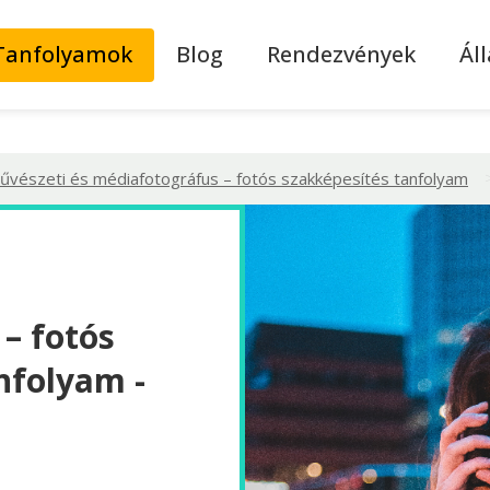
Tanfolyamok
Blog
Rendezvények
Ál
űvészeti és médiafotográfus – fotós szakképesítés tanfolyam
– fotós
nfolyam -