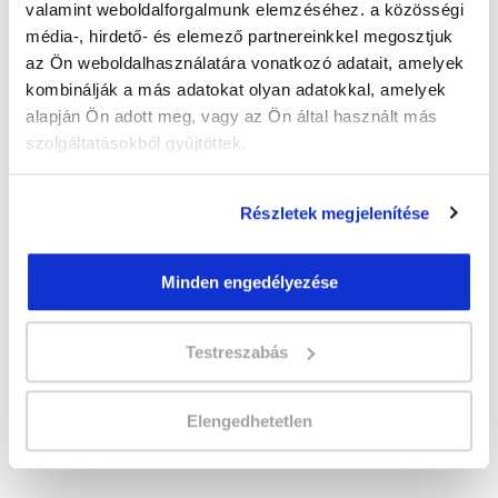
valamint weboldalforgalmunk elemzéséhez. a közösségi
média-, hirdető- és elemező partnereinkkel megosztjuk
" B " csoport
az Ön weboldalhasználatára vonatkozó adatait, amelyek
Időtartam:
5-6 hónap
kombinálják a más adatokat olyan adatokkal, amelyek
Indulás időpontja:
2026-09-25
alapján Ön adott meg, vagy az Ön által használt más
Képzés ára:
219 000 Ft
szolgáltatásokból gyűjtöttek.
egyösszegű befizetés esetén + minden
hallgatónk részére ajándék Esküvőszervező
tanfolyam 49.990 Ft értékben!
Részletek megjelenítése
Vizsgadíj:
65 000 Ft
Vizsgadíj várható összege
Minden engedélyezése
Testreszabás
Lehet még jelentkezni?
Igen
Jelentkezem!
Elengedhetetlen