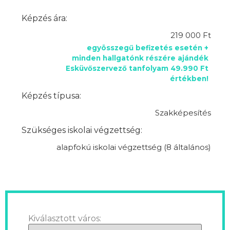
Képzés ára:
219 000 Ft
egyösszegű befizetés esetén +
minden hallgatónk részére ajándék
Esküvőszervező tanfolyam 49.990 Ft
értékben!
Képzés típusa:
Szakképesítés
Szükséges iskolai végzettség:
alapfokú iskolai végzettség (8 általános)
Kiválasztott város: