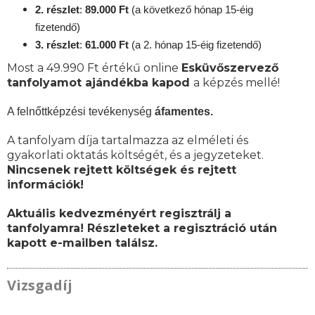
2. részlet
:
89
.000 Ft
(a következő hónap 15-éig
fizetendő)
3. részlet
:
61
.000 Ft
(a 2. hónap 15-éig fizetendő)
Most a 49.990 Ft értékű online
Esküvőszervező
tanfolyamot ajándékba kapod
a képzés mellé!
A felnőttképzési tevékenység
áfamentes.
A tanfolyam díja tartalmazza az elméleti és
gyakorlati oktatás költségét, és a jegyzeteket.
Nincsenek rejtett költségek és rejtett
információk!
Aktuális kedvezményért regisztrálj a
tanfolyamra! Részleteket a regisztráció után
kapott e-mailben találsz.
Vizsgadíj