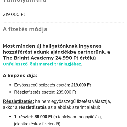
219 000 Ft
A fizetés módja
Most minden új hallgatónknak ingyenes
hozzáférést adunk ajándékba partnerünk, a
The Bright Academy 24.990 Ft értékű
Önfejlesztő, önismereti tréningjéhez
.
A képzés díja:
Egyösszegű befizetés esetén:
219.
000 Ft
Részletfizetés esetén: 239.000 Ft
Részletfizetés:
ha nem egyösszegű fizetést választja,
akkor a
részletfizetés
az alábbiak szerint alakul:
1. részlet: 89.000 Ft
(a tanfolyam megnyitójáig,
jelentkezéskor fizetendő)