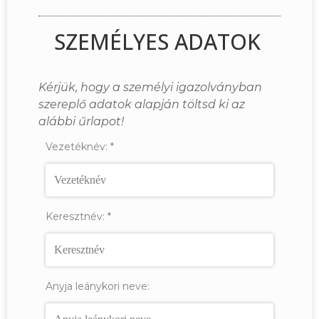
SZEMÉLYES ADATOK
Kérjük, hogy a személyi igazolványban
szereplő adatok alapján töltsd ki az
alábbi űrlapot!
Vezetéknév:
*
Keresztnév:
*
Anyja leánykori neve: