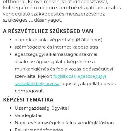
otthonról, kényelmesen, saját időbeosztással,
költségkímélő módon szeretné elsajátítani a Falusi
vendéglátó szakképesítés megszerzéséhez
szükséges tudásanyagot.
A RÉSZVÉTELHEZ SZÜKSÉGED VAN
alapfokú iskolai végzettség (8 általános)
számítógépre és internet kapcsolatra
egészségügyi alkalmasságra: s
zakmai
alkalmassági vizsgálat elvégzésére a
munkahigiénés és foglalkozás-egészségügyi
foglalkozás-
egészségügyi
szerv által kijelölt
szakellátó hely orvosa
jogosult, alapellátó orvos
nem jogosult.
KÉPZÉSI TEMATIKA
Üzemgazdaság, ügyvitel
Vendéglátás
Napi tevékenységek a falusi vendéglátásban
Falusi vendégfogadás