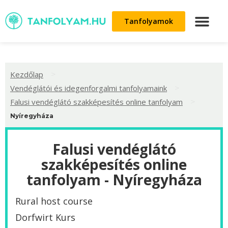
Tanfolyamok
>
Kezdőlap
>
Vendéglátói és idegenforgalmi tanfolyamaink
>
Falusi vendéglátó szakképesítés online tanfolyam
Nyíregyháza
Falusi vendéglátó
szakképesítés online
tanfolyam - Nyíregyháza
Rural host course
Dorfwirt Kurs