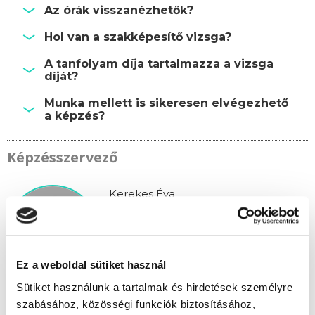
Az órák visszanézhetők?
Hol van a szakképesítő vizsga?
A tanfolyam díja tartalmazza a vizsga
díját?
Munka mellett is sikeresen elvégezhető
a képzés?
Képzésszervező
Kerekes Éva
kerekes.eva@tanfolyam.hu
+36301081313
Ez a weboldal sütiket használ
Sütiket használunk a tartalmak és hirdetések személyre
szabásához, közösségi funkciók biztosításához,