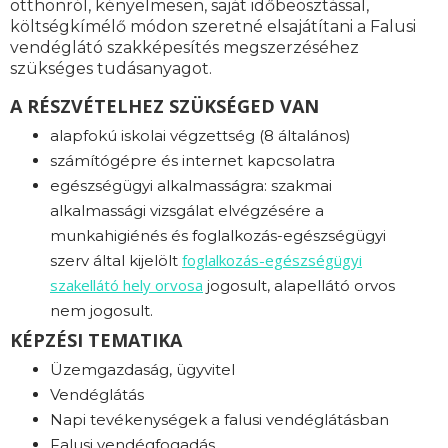
otthonról, kényelmesen, saját időbeosztással,
költségkímélő módon szeretné elsajátítani a Falusi
vendéglátó szakképesítés megszerzéséhez
szükséges tudásanyagot.
A RÉSZVÉTELHEZ SZÜKSÉGED VAN
alapfokú iskolai végzettség (8 általános)
számítógépre és internet kapcsolatra
egészségügyi alkalmasságra: s
zakmai
alkalmassági vizsgálat elvégzésére a
munkahigiénés és foglalkozás-egészségügyi
foglalkozás-
egészségügyi
szerv által kijelölt
szakellátó hely orvosa
jogosult, alapellátó orvos
nem jogosult.
KÉPZÉSI TEMATIKA
Üzemgazdaság, ügyvitel
Vendéglátás
Napi tevékenységek a falusi vendéglátásban
Falusi vendégfogadás