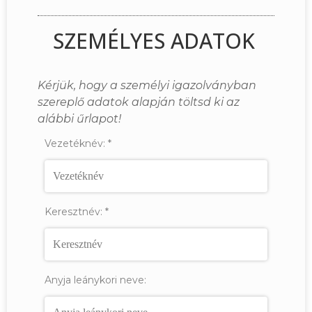
SZEMÉLYES ADATOK
Kérjük, hogy a személyi igazolványban
szereplő adatok alapján töltsd ki az
alábbi űrlapot!
Vezetéknév:
*
Keresztnév:
*
Anyja leánykori neve: