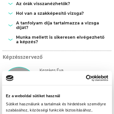
Az órák visszanézhetők?
Hol van a szakképesítő vizsga?
A tanfolyam díja tartalmazza a vizsga
díját?
Munka mellett is sikeresen elvégezhető
a képzés?
Képzésszervező
Kerekes Éva
kerekes.eva@tanfolyam.hu
+36301081313
Ez a weboldal sütiket használ
Sütiket használunk a tartalmak és hirdetések személyre
szabásához, közösségi funkciók biztosításához,