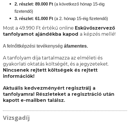
2. részlet
:
89
.000 Ft
(a következő hónap 15-éig
fizetendő)
3. részlet
:
61
.000 Ft
(a 2. hónap 15-éig fizetendő)
Most a 49.990 Ft értékű online
Esküvőszervező
tanfolyamot ajándékba kapod
a képzés mellé!
A felnőttképzési tevékenység
áfamentes.
A tanfolyam díja tartalmazza az elméleti és
gyakorlati oktatás költségét, és a jegyzeteket.
Nincsenek rejtett költségek és rejtett
információk!
Aktuális kedvezményért regisztrálj a
tanfolyamra! Részleteket a regisztráció után
kapott e-mailben találsz.
Vizsgadíj