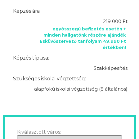
Képzés ára:
219 000 Ft
egyösszegű befizetés esetén +
minden hallgatónk részére ajándék
Esküvőszervező tanfolyam 49.990 Ft
értékben!
Képzés típusa:
Szakképesítés
Szükséges iskolai végzettség:
alapfokú iskolai végzettség (8 általános)
Kiválasztott város: