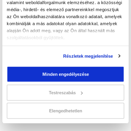
valamint weboldalforgalmunk elemzéséhez. a közösségi
média-, hirdető- és elemező partnereinkkel megosztjuk
" B " csoport
az Ön weboldalhasználatára vonatkozó adatait, amelyek
Időtartam:
5-6 hónap
kombinálják a más adatokat olyan adatokkal, amelyek
Indulás időpontja:
2026-09-25
alapján Ön adott meg, vagy az Ön által használt más
Képzés ára:
219 000 Ft
szolgáltatásokból gyűjtöttek.
egyösszegű befizetés esetén + minden
hallgatónk részére ajándék Esküvőszervező
tanfolyam 49.990 Ft értékben!
Részletek megjelenítése
Vizsgadíj:
65 000 Ft
Vizsgadíj várható összege
Minden engedélyezése
Testreszabás
Lehet még jelentkezni?
Igen
Jelentkezem!
Elengedhetetlen