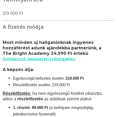
219 000 Ft
A fizetés módja
Most minden új hallgatónknak ingyenes
hozzáférést adunk ajándékba partnerünk, a
The Bright Academy 24.990 Ft értékű
Önfejlesztő, önismereti tréningjéhez
.
A képzés díja:
Egyösszegű befizetés esetén:
219.
000 Ft
Részletfizetés esetén: 239.000 Ft
Részletfizetés:
ha nem egyösszegű fizetést választja,
akkor a
részletfizetés
az alábbiak szerint alakul:
1. részlet: 89.000 Ft
(a tanfolyam megnyitójáig,
jelentkezéskor fizetendő)