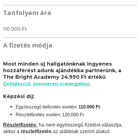
Tanfolyam ára
110 000 Ft
A fizetés módja
Most minden új hallgatónknak ingyenes
hozzáférést adunk ajándékba partnerünk, a
The Bright Academy 24.990 Ft értékű
Önfejlesztő, önismereti tréningjéhez
.
Képzési díj:
Egyösszegű befizetés esetén:
110.
000 Ft
Részletfizetés esetén: 120.000 Ft
Részletfizetés:
ha nem egyösszegű fizetést választja,
akkor a
részletfizetés
az alábbiak szerint alakul: