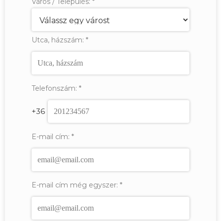
Város / Település:
*
Utca, házszám:
*
Telefonszám:
*
+36
E-mail cím:
*
E-mail cím még egyszer:
*