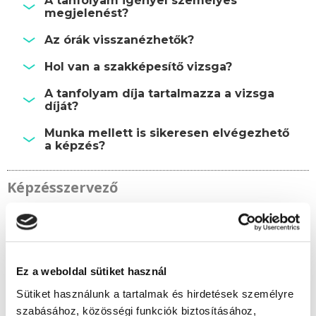
A tanfolyam igényel személyes
megjelenést?
Az órák visszanézhetők?
Hol van a szakképesítő vizsga?
A tanfolyam díja tartalmazza a vizsga
díját?
Munka mellett is sikeresen elvégezhető
a képzés?
Képzésszervező
Kerekes Éva
kerekes.eva@tanfolyam.hu
+36301081313
Ez a weboldal sütiket használ
Sütiket használunk a tartalmak és hirdetések személyre
szabásához, közösségi funkciók biztosításához,