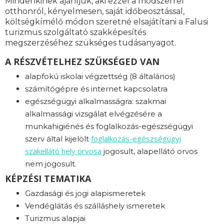
Mindenkinek ajánljuk, aki ezzel a módszerrel
otthonról, kényelmesen, saját időbeosztással,
költségkímélő módon szeretné elsajátítani a Falusi
turizmus szolgáltató szakképesítés
megszerzéséhez szükséges tudásanyagot.
A RÉSZVÉTELHEZ SZÜKSÉGED VAN
alapfokú iskolai végzettség (8 általános)
számítógépre és internet kapcsolatra
egészségügyi alkalmasságra: s
zakmai
alkalmassági vizsgálat elvégzésére a
munkahigiénés és foglalkozás-egészségügyi
foglalkozás-
egészségügyi
szerv által kijelölt
szakellátó hely orvosa
jogosult, alapellátó orvos
nem jogosult.
KÉPZÉSI TEMATIKA
Gazdasági és jogi alapismeretek
Vendéglátás és szálláshely ismeretek
Turizmus alapjai