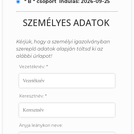
" B " csoport
Indulás: 2026-09-25
SZEMÉLYES ADATOK
Kérjük, hogy a személyi igazolványban
szereplő adatok alapján töltsd ki az
alábbi űrlapot!
Vezetéknév:
*
Keresztnév:
*
Anyja leánykori neve: