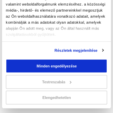
valamint weboldalforgalmunk elemzéséhez. a közösségi
média-, hirdető- és elemező partnereinkkel megosztjuk
az Ön weboldalhasználatára vonatkozó adatait, amelyek
" B " csoport
kombinálják a más adatokat olyan adatokkal, amelyek
alapján Ön adott meg, vagy az Ön által használt más
Időtartam:
2-3 hónap
szolgáltatásokból gyűjtöttek.
Indulás időpontja:
2026-09-25
Képzés ára:
110 000 Ft
egyösszegű befizetés esetén + minden
Részletek megjelenítése
hallgatónk részére ajándék Esküvőszervező
tanfolyam 49.990 Ft értékben!
Vizsgadíj:
60 000 Ft
Minden engedélyezése
Testreszabás
Lehet még jelentkezni?
Igen
Jelentkezem!
Elengedhetetlen