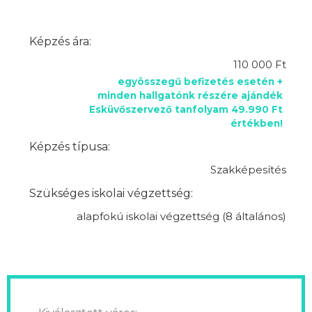
Képzés ára:
110 000 Ft
egyösszegű befizetés esetén +
minden hallgatónk részére ajándék
Esküvőszervező tanfolyam 49.990 Ft
értékben!
Képzés típusa:
Szakképesítés
Szükséges iskolai végzettség:
alapfokú iskolai végzettség (8 általános)