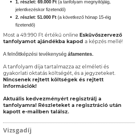
1. részlet: 69.000 Ft
(a tanfolyam megnyitójáig,
jelentkezéskor fizetendő)
2. részlet
:
51.000 Ft
(a következő hónap 15-éig
fizetendő)
Most a 49.990 Ft értékű online
Esküvőszervező
tanfolyamot ajándékba kapod
a képzés mellé!
A felnőttképzési tevékenység
áfamentes.
A tanfolyam díja tartalmazza az elméleti és
gyakorlati oktatás költségét, és a jegyzeteket.
Nincsenek rejtett költségek és rejtett
információk!
Aktuális kedvezményért regisztrálj a
tanfolyamra! Részleteket a regisztráció után
kapott e-mailben találsz.
Vizsgadíj