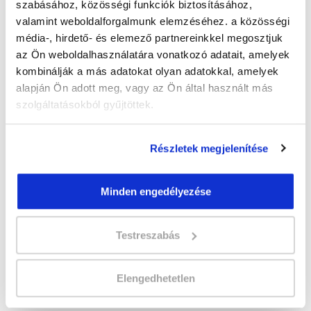
szabásához, közösségi funkciók biztosításához,
valamint weboldalforgalmunk elemzéséhez. a közösségi
média-, hirdető- és elemező partnereinkkel megosztjuk
az Ön weboldalhasználatára vonatkozó adatait, amelyek
" B " csoport
kombinálják a más adatokat olyan adatokkal, amelyek
Időtartam:
2-3 hónap
alapján Ön adott meg, vagy az Ön által használt más
Indulás időpontja:
2026-09-25
szolgáltatásokból gyűjtöttek.
Képzés ára:
110 000 Ft
egyösszegű befizetés esetén + minden
Részletek megjelenítése
hallgatónk részére ajándék Esküvőszervező
tanfolyam 49.990 Ft értékben!
Vizsgadíj:
60 000 Ft
Minden engedélyezése
Testreszabás
Lehet még jelentkezni?
Igen
Jelentkezem!
Elengedhetetlen