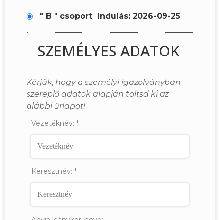
" B " csoport
Indulás: 2026-09-25
SZEMÉLYES ADATOK
Kérjük, hogy a személyi igazolványban
szereplő adatok alapján töltsd ki az
alábbi űrlapot!
Vezetéknév:
*
Keresztnév:
*
Anyja leánykori neve: