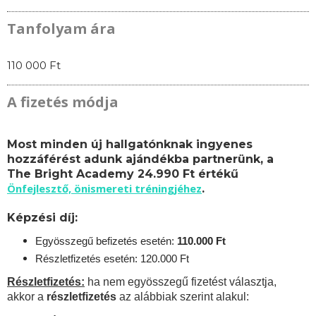
Tanfolyam ára
110 000 Ft
A fizetés módja
Most minden új hallgatónknak ingyenes
hozzáférést adunk ajándékba partnerünk, a
The Bright Academy 24.990 Ft értékű
Önfejlesztő, önismereti tréningjéhez
.
Képzési díj:
Egyösszegű befizetés esetén:
110.
000 Ft
Részletfizetés esetén: 120.000 Ft
Részletfizetés:
ha nem egyösszegű fizetést választja,
akkor a
részletfizetés
az alábbiak szerint alakul: