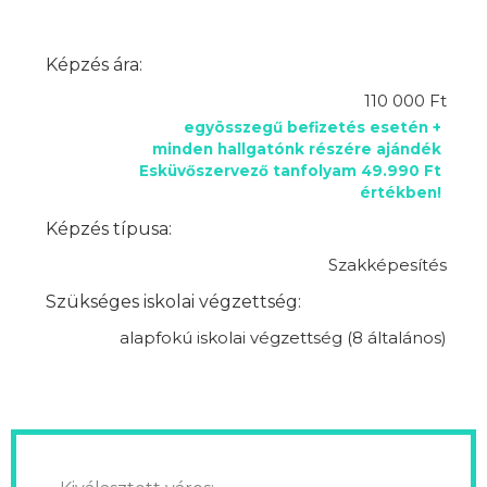
Képzés ára:
110 000 Ft
egyösszegű befizetés esetén +
minden hallgatónk részére ajándék
Esküvőszervező tanfolyam 49.990 Ft
értékben!
Képzés típusa:
Szakképesítés
Szükséges iskolai végzettség:
alapfokú iskolai végzettség (8 általános)