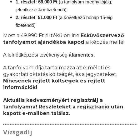
1. részlet: 69.000 Ft
(a tanfolyam megnyitójáig,
jelentkezéskor fizetendő)
2. részlet
:
51.000 Ft
(a következő hónap 15-éig
fizetendő)
Most a 49.990 Ft értékű online
Esküvőszervező
tanfolyamot ajándékba kapod
a képzés mellé!
A felnőttképzési tevékenység
áfamentes.
A tanfolyam díja tartalmazza az elméleti és
gyakorlati oktatás költségét, és a jegyzeteket.
Nincsenek rejtett költségek és rejtett
információk!
Aktuális kedvezményért regisztrálj a
tanfolyamra! Részleteket a regisztráció után
kapott e-mailben találsz.
Vizsgadíj