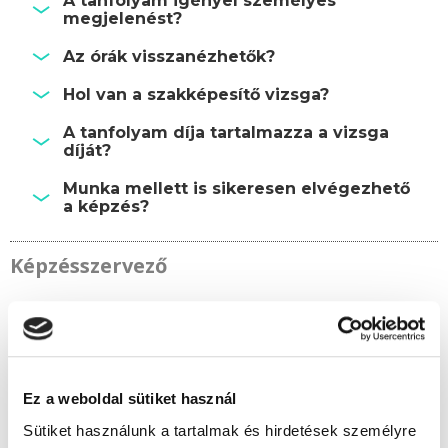
A tanfolyam igényel személyes
megjelenést?
Az órák visszanézhetők?
Hol van a szakképesítő vizsga?
A tanfolyam díja tartalmazza a vizsga
díját?
Munka mellett is sikeresen elvégezhető
a képzés?
Képzésszervező
Kerekes Éva
kerekes.eva@tanfolyam.hu
+36301081313
Ez a weboldal sütiket használ
Sütiket használunk a tartalmak és hirdetések személyre