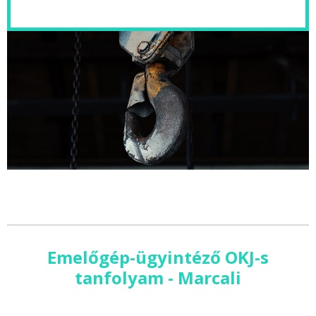
Emelőgép-ügyintéző OKJ-s
tanfolyam - Marcali