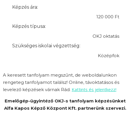
Képzés ára:
120 000 Ft
Képzés típusa:
OKJ oktatás
Szükséges iskolai végzettség:
Középfok
A keresett tanfolyam megszűnt, de weboldalunkon
rengeteg tanfolyamot találsz! Online, távoktatásos és
Kattints és jelentkezz!
levelező képzések várnak Rád.
Emelőgép-ügyintéző OKJ-s tanfolyam képzésünket
Alfa Kapos Képző Központ Kft. partnerünk szervezi.