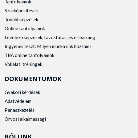
Tanfolyamok
Szakképesítések
Továbbképzések
Online tanfolyamok
Levelező képzések, távoktatás, és e-learning
Ingyenes teszt: Milyen munka illik hozzám?
TBA online tanfolyamok
Vállalati tréningek
DOKUMENTUMOK
Gyakori kérdések
Adatvédelem
Panaszkezelés
Orvosi alkalmassági
RÓLUNK