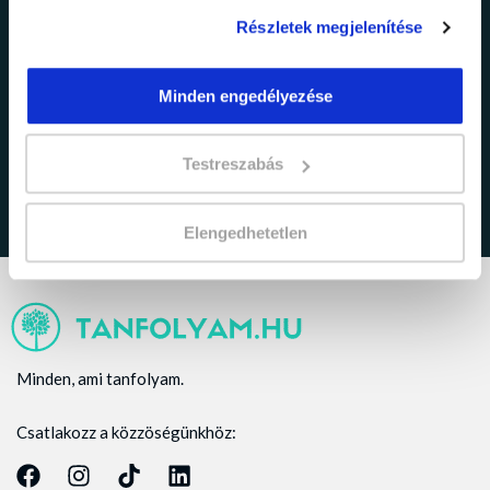
Részletek megjelenítése
adatkezelési tájékoztatóban
Minden engedélyezése
Elfogadom az
foglaltakat.
Testreszabás
Elengedhetetlen
Minden, ami tanfolyam.
Csatlakozz a közzöségünkhöz: