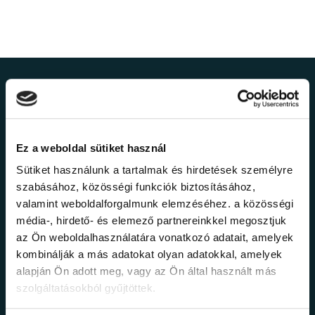
Ne maradj le a
legfrissebb
Ez a weboldal sütiket használ
információkról!
Sütiket használunk a tartalmak és hirdetések személyre
szabásához, közösségi funkciók biztosításához,
valamint weboldalforgalmunk elemzéséhez. a közösségi
Értesülj elsőként legújabb tanfolyamainkról,
média-, hirdető- és elemező partnereinkkel megosztjuk
legfrissebb híreinkről és időszakos
promócióinkról.
az Ön weboldalhasználatára vonatkozó adatait, amelyek
kombinálják a más adatokat olyan adatokkal, amelyek
alapján Ön adott meg, vagy az Ön által használt más
szolgáltatásokból gyűjtöttek.