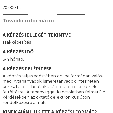
70 000 Ft
További információ
A KÉPZÉS JELLEGÉT TEKINTVE
szakképesítés
A KÉPZÉS IDŐ
3-4 hónap.
A KÉPZÉS FELÉPÍTÉSE
A képzés teljes egészében online formában valósul
meg. A tananyagok, ismeretanyagok interneten
keresztül elérhető oktatási felületre kerülnek
feltöltésre. A tananyaggal kapcsolatban felmerülő
kérdésekben az oktatók elektronikus úton
rendelkezésre állnak.
KINEK AJÁNLJUK EZT A KÉPZÉSI FORMÁT?