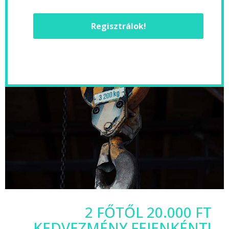
Regisztrálok!
2 FŐTŐL 20.000 FT
KEDVEZMÉNY FEJENKÉNT!