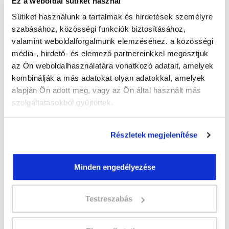
Ez a weboldal sütiket használ
Sütiket használunk a tartalmak és hirdetések személyre
szabásához, közösségi funkciók biztosításához,
valamint weboldalforgalmunk elemzéséhez. a közösségi
" Q " csoport
média-, hirdető- és elemező partnereinkkel megosztjuk
az Ön weboldalhasználatára vonatkozó adatait, amelyek
27 nap az indulásig!
kombinálják a más adatokat olyan adatokkal, amelyek
Időtartam:
3-4 hónap
alapján Ön adott meg, vagy az Ön által használt más
Indulás időpontja:
2026-09-04
szolgáltatásokból gyűjtöttek.
Képzés ára:
140 000 Ft
Minden kedvezmény igénybevételével
Részletek megjelenítése
120.000 Ft-ra csökkenthető! Ősztől áremelés
várható!
Vizsgadíj:
70 000 Ft
Minden engedélyezése
A csoport a meghirdetett időpontban
Testreszabás
biztosan indul!
Lehet még jelentkezni?
Igen