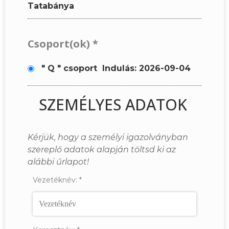
Tatabánya
Csoport(ok)
*
" Q " csoport
Indulás: 2026-09-04
SZEMÉLYES ADATOK
Kérjük, hogy a személyi igazolványban
szereplő adatok alapján töltsd ki az
alábbi űrlapot!
Vezetéknév:
*