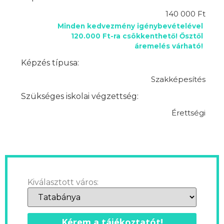
140 000 Ft
Minden kedvezmény igénybevételével
120.000 Ft-ra csökkenthető! Ősztől
áremelés várható!
Képzés típusa:
Szakképesítés
Szükséges iskolai végzettség:
Érettségi
Kiválasztott város:
Kérem a tájékoztatót!