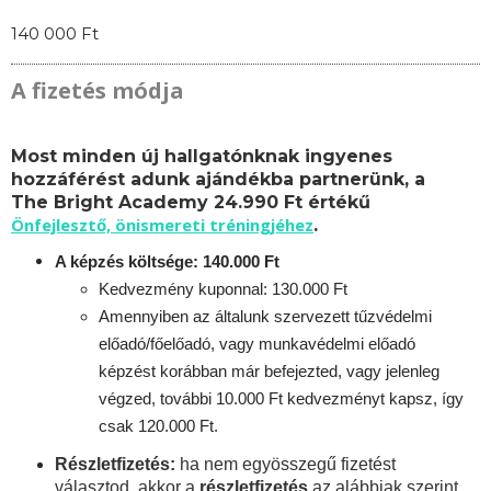
140 000 Ft
A fizetés módja
Most minden új hallgatónknak ingyenes
hozzáférést adunk ajándékba partnerünk, a
The Bright Academy 24.990 Ft értékű
Önfejlesztő, önismereti tréningjéhez
.
A képzés költsége: 140.000 Ft
Kedvezmény kuponnal: 130.000 Ft
Amennyiben az általunk szervezett tűzvédelmi
előadó/főelőadó, vagy munkavédelmi előadó
képzést korábban már befejezted, vagy jelenleg
végzed, további 10.000 Ft kedvezményt kapsz, így
csak 120.000 Ft.
Részletfizetés:
ha nem egyösszegű fizetést
választod, akkor a
részletfizetés
az alábbiak szerint