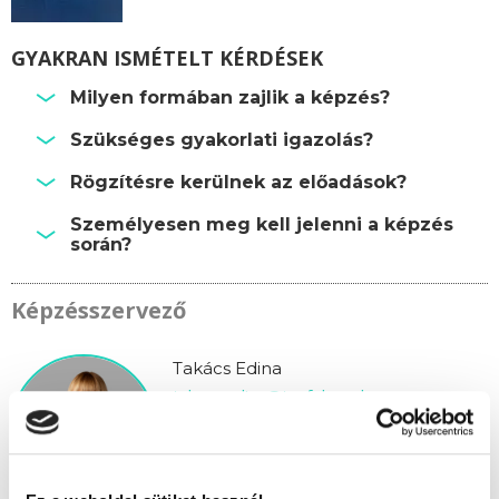
GYAKRAN ISMÉTELT KÉRDÉSEK
Milyen formában zajlik a képzés?
Szükséges gyakorlati igazolás?
Rögzítésre kerülnek az előadások?
Személyesen meg kell jelenni a képzés
során?
Képzésszervező
Takács Edina
takacs.edina@tanfolyam.hu
+36304793463