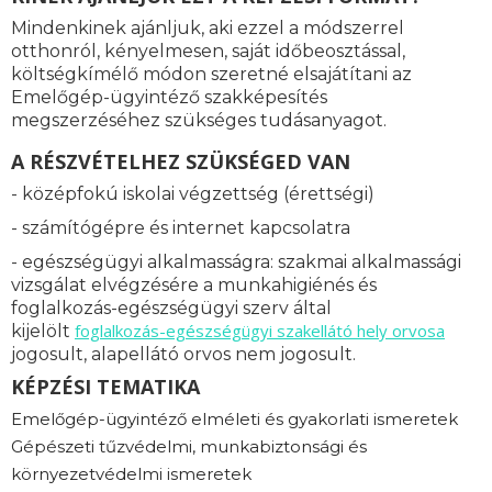
Mindenkinek ajánljuk, aki ezzel a módszerrel
otthonról, kényelmesen, saját időbeosztással,
költségkímélő módon szeretné elsajátítani az
Emelőgép-ügyintéző szakképesítés
megszerzéséhez szükséges tudásanyagot.
A RÉSZVÉTELHEZ SZÜKSÉGED VAN
- középfokú iskolai végzettség (érettségi)
- számítógépre és internet kapcsolatra
- egészségügyi alkalmasságra: s
zakmai alkalmassági
vizsgálat elvégzésére a munkahigiénés és
foglalkozás-egészségügyi szerv által
foglalkozás-
egészségügyi szakellátó hely orvosa
kijelölt
jogosult, alapellátó orvos nem jogosult.
KÉPZÉSI TEMATIKA
Emelőgép-ügyintéző elméleti és gyakorlati ismeretek
Gépészeti tűzvédelmi, munkabiztonsági és
környezetvédelmi ismeretek