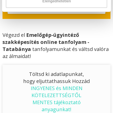
Elengedhetetlen
Jelentkezem!
Végezd el
Emelőgép-ügyintéző
szakképesítés online tanfolyam -
Tatabánya
tanfolyamunkat és váltsd valóra
az álmaidat!
Töltsd ki adatlapunkat,
hogy eljuttathassuk Hozzád
INGYENES és MINDEN
KÖTELEZETTSÉGTŐL
MENTES tájékoztató
anyagunkat!