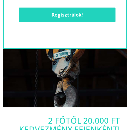
Regisztrálok!
2 FŐTŐL 20.000 FT
KEDVEZMÉNY FEJENKÉNT!