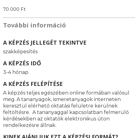
70 000 Ft
További információ
A KÉPZÉS JELLEGÉT TEKINTVE
szakképesítés
A KÉPZÉS IDŐ
3-4 hónap.
A KÉPZÉS FELÉPÍTÉSE
A képzés teljes egészében online formában valósul
meg. A tananyagok, ismeretanyagok interneten
keresztül elérhető oktatási felületre kerülnek
feltöltésre. A tananyaggal kapcsolatban felmerülő
kérdésekben az oktatók elektronikus úton
rendelkezésre állnak.
KINEK AJÁNLJUK EZT A KÉPZÉSI FORMÁT?