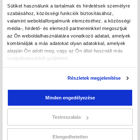
Sütiket használunk a tartalmak és hirdetések személyre
szabásához, közösségi funkciók biztosításához,
valamint weboldalforgalmunk elemzéséhez. a közösségi
média-, hirdető- és elemező partnereinkkel megosztjuk
" Q " csoport
az Ön weboldalhasználatára vonatkozó adatait, amelyek
26 nap az indulásig!
kombinálják a más adatokat olyan adatokkal, amelyek
alapján Ön adott meg, vagy az Ön által használt más
Időtartam:
3-4 hónap
szolgáltatásokból gyűjtöttek.
Indulás időpontja:
2026-09-04
Képzés ára:
140 000 Ft
Minden kedvezmény igénybevételével
Részletek megjelenítése
120.000 Ft-ra csökkenthető! Ősztől áremelés
várható!
Vizsgadíj:
70 000 Ft
Minden engedélyezése
Testreszabás
A csoport a meghirdetett időpontban
biztosan indul!
Elengedhetetlen
Lehet még jelentkezni?
Igen