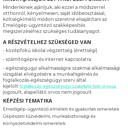
Mindenkinek ajánljuk, aki ezzel a módszerrel
otthonról, kényelmesen, saját időbeosztással,
költségkímélő módon szeretné elsajátítani az
Emelőgép-ügyintéző szakképesítés
megszerzéséhez szükséges tudásanyagot.
A RÉSZVÉTELHEZ SZÜKSÉGED VAN
- középfokú iskolai végzettség (érettségi)
- számítógépre és internet kapcsolatra
- egészségügyi alkalmasságra: s
zakmai alkalmassági
vizsgálat elvégzésére a munkahigiénés és
foglalkozás-egészségügyi szerv által
foglalkozás-
egészségügyi szakellátó hely orvosa
kijelölt
jogosult, alapellátó orvos nem jogosult.
KÉPZÉSI TEMATIKA
Emelőgép-ügyintéző elméleti és gyakorlati ismeretek
Gépészeti tűzvédelmi, munkabiztonsági és
környezetvédelmi ismeretek