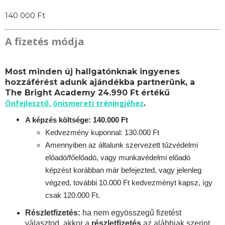
140 000 Ft
A fizetés módja
Most minden új hallgatónknak ingyenes
hozzáférést adunk ajándékba partnerünk, a
The Bright Academy 24.990 Ft értékű
Önfejlesztő, önismereti tréningjéhez
.
A képzés költsége: 140.000 Ft
Kedvezmény kuponnal: 130.000 Ft
Amennyiben az általunk szervezett tűzvédelmi
előadó/főelőadó, vagy munkavédelmi előadó
képzést korábban már befejezted, vagy jelenleg
végzed, további 10.000 Ft kedvezményt kapsz, így
csak 120.000 Ft.
Részletfizetés:
ha nem egyösszegű fizetést
választod, akkor a
részletfizetés
az alábbiak szerint