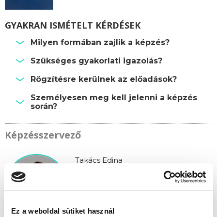
GYAKRAN ISMÉTELT KÉRDÉSEK
Milyen formában zajlik a képzés?
Szükséges gyakorlati igazolás?
Rögzítésre kerülnek az előadások?
Személyesen meg kell jelenni a képzés
során?
Képzésszervező
Takács Edina
takacs.edina@tanfolyam.hu
+36304793463
Ez a weboldal sütiket használ