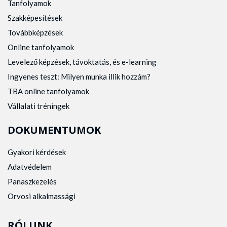
Tanfolyamok
Szakképesítések
Továbbképzések
Online tanfolyamok
Levelező képzések, távoktatás, és e-learning
Ingyenes teszt: Milyen munka illik hozzám?
TBA online tanfolyamok
Vállalati tréningek
DOKUMENTUMOK
Gyakori kérdések
Adatvédelem
Panaszkezelés
Orvosi alkalmassági
RÓLUNK