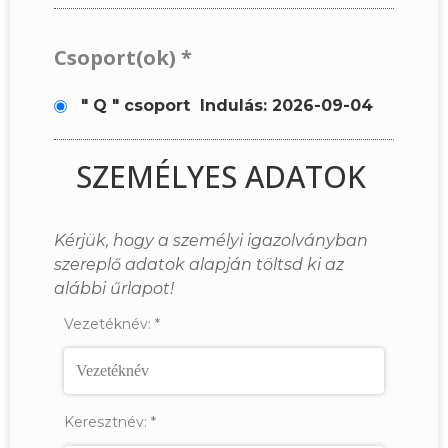
Csoport(ok)
*
" Q " csoport
Indulás: 2026-09-04
SZEMÉLYES ADATOK
Kérjük, hogy a személyi igazolványban
szereplő adatok alapján töltsd ki az
alábbi űrlapot!
Vezetéknév:
*
Keresztnév:
*