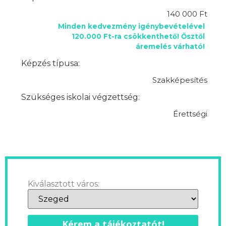
140 000 Ft
Minden kedvezmény igénybevételével
120.000 Ft-ra csökkenthető! Ősztől
áremelés várható!
Képzés típusa:
Szakképesítés
Szükséges iskolai végzettség:
Érettségi
Kiválasztott város:
Kérem a tájékoztatót!