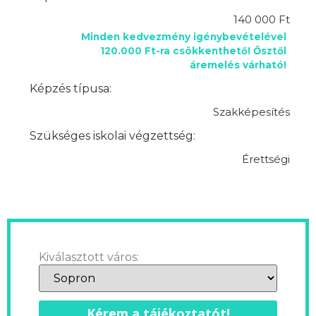
140 000 Ft
Minden kedvezmény igénybevételével
120.000 Ft-ra csökkenthető! Ősztől
áremelés várható!
Képzés típusa:
Szakképesítés
Szükséges iskolai végzettség:
Érettségi
Kiválasztott város:
Kérem a tájékoztatót!