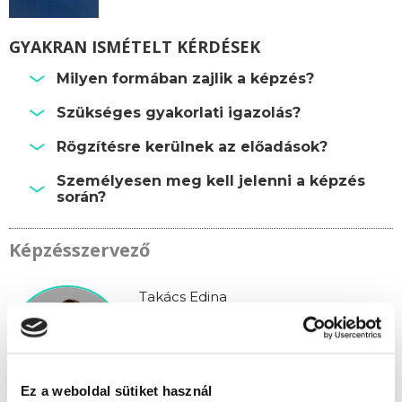
GYAKRAN ISMÉTELT KÉRDÉSEK
Milyen formában zajlik a képzés?
Szükséges gyakorlati igazolás?
Rögzítésre kerülnek az előadások?
Személyesen meg kell jelenni a képzés
során?
Képzésszervező
Takács Edina
takacs.edina@tanfolyam.hu
+36304793463
Ez a weboldal sütiket használ