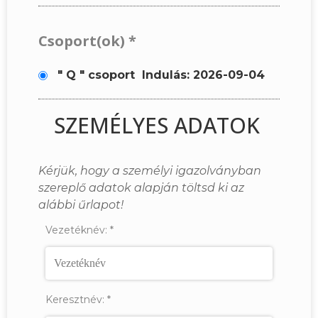
Csoport(ok)
*
" Q " csoport
Indulás: 2026-09-04
SZEMÉLYES ADATOK
Kérjük, hogy a személyi igazolványban
szereplő adatok alapján töltsd ki az
alábbi űrlapot!
Vezetéknév:
*
Keresztnév:
*