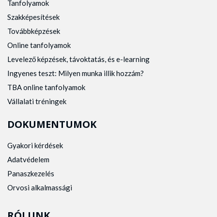
Tanfolyamok
Szakképesítések
Továbbképzések
Online tanfolyamok
Levelező képzések, távoktatás, és e-learning
Ingyenes teszt: Milyen munka illik hozzám?
TBA online tanfolyamok
Vállalati tréningek
DOKUMENTUMOK
Gyakori kérdések
Adatvédelem
Panaszkezelés
Orvosi alkalmassági
RÓLUNK