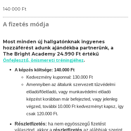
140 000 Ft
A fizetés módja
Most minden új hallgatónknak ingyenes
hozzáférést adunk ajándékba partnerünk, a
The Bright Academy 24.990 Ft értékű
Önfejlesztő, önismereti tréningjéhez
.
A képzés költsége: 140.000 Ft
Kedvezmény kuponnal: 130.000 Ft
Amennyiben az általunk szervezett tűzvédelmi
előadó/főelőadó, vagy munkavédelmi előadó
képzést korábban már befejezted, vagy jelenleg
végzed, további 10.000 Ft kedvezményt kapsz, így
csak 120.000 Ft.
Részletfizetés:
ha nem egyösszegű fizetést
választod, akkor a
részletfizetés
az alábbiak szerint