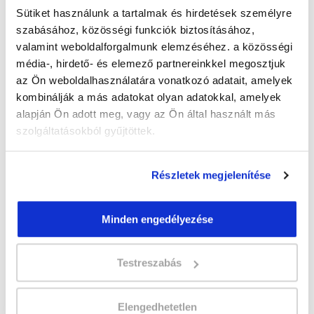
Sütiket használunk a tartalmak és hirdetések személyre
szabásához, közösségi funkciók biztosításához,
valamint weboldalforgalmunk elemzéséhez. a közösségi
média-, hirdető- és elemező partnereinkkel megosztjuk
" Q " csoport
az Ön weboldalhasználatára vonatkozó adatait, amelyek
29 nap az indulásig!
kombinálják a más adatokat olyan adatokkal, amelyek
alapján Ön adott meg, vagy az Ön által használt más
Időtartam:
3-4 hónap
szolgáltatásokból gyűjtöttek.
Indulás időpontja:
2026-09-04
Képzés ára:
140 000 Ft
Minden kedvezmény igénybevételével
Részletek megjelenítése
120.000 Ft-ra csökkenthető! Ősztől áremelés
várható!
Vizsgadíj:
70 000 Ft
Minden engedélyezése
Testreszabás
A csoport a meghirdetett időpontban
biztosan indul!
Elengedhetetlen
Lehet még jelentkezni?
Igen