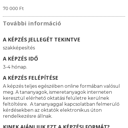
70 000 Ft
További információ
A KÉPZÉS JELLEGÉT TEKINTVE
szakképesítés
A KÉPZÉS IDŐ
3-4 hónap.
A KÉPZÉS FELÉPÍTÉSE
A képzés teljes egészében online formában valósul
meg. A tananyagok, ismeretanyagok interneten
keresztül elérhető oktatási felületre kerülnek
feltöltésre. A tananyaggal kapcsolatban felmerülő
kérdésekben az oktatók elektronikus úton
rendelkezésre állnak.
KINEK AJÁNLJUK EZT A KÉPZÉSI FORMÁT?