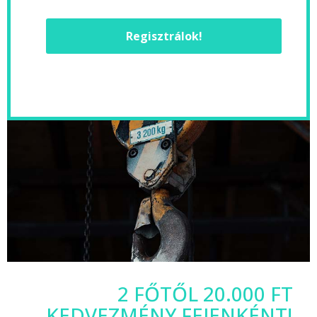
Regisztrálok!
2 FŐTŐL 20.000 FT
KEDVEZMÉNY FEJENKÉNT!