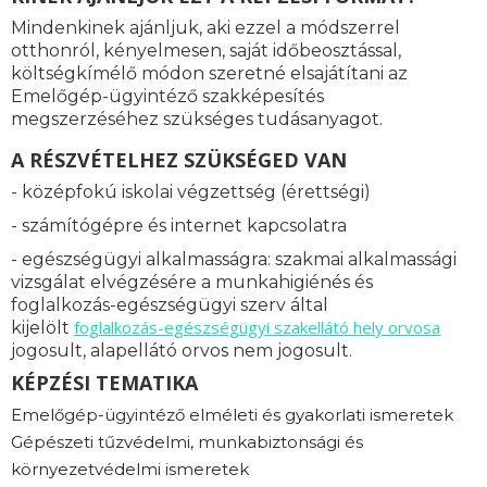
Mindenkinek ajánljuk, aki ezzel a módszerrel
otthonról, kényelmesen, saját időbeosztással,
költségkímélő módon szeretné elsajátítani az
Emelőgép-ügyintéző szakképesítés
megszerzéséhez szükséges tudásanyagot.
A RÉSZVÉTELHEZ SZÜKSÉGED VAN
- középfokú iskolai végzettség (érettségi)
- számítógépre és internet kapcsolatra
- egészségügyi alkalmasságra: s
zakmai alkalmassági
vizsgálat elvégzésére a munkahigiénés és
foglalkozás-egészségügyi szerv által
foglalkozás-
egészségügyi szakellátó hely orvosa
kijelölt
jogosult, alapellátó orvos nem jogosult.
KÉPZÉSI TEMATIKA
Emelőgép-ügyintéző elméleti és gyakorlati ismeretek
Gépészeti tűzvédelmi, munkabiztonsági és
környezetvédelmi ismeretek