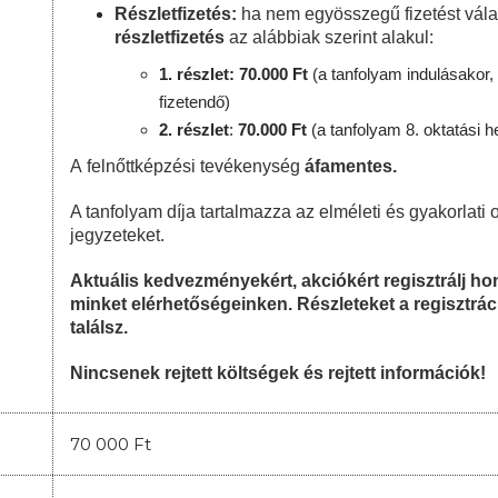
Részletfizetés:
ha nem egyösszegű fizetést vála
részletfizetés
az alábbiak szerint alakul:
1. részlet: 70.000 Ft
(a tanfolyam indulásakor, 
fizetendő)
2. részlet
:
70
.000 Ft
(a tanfolyam 8. oktatási h
A felnőttképzési tevékenység
áfamentes.
A tanfolyam díja tartalmazza az elméleti és gyakorlati o
jegyzeteket.
Aktuális kedvezményekért, akciókért regisztrálj 
minket elérhetőségeinken. Részleteket a regisztrác
találsz.
Nincsenek rejtett költségek és rejtett információk!
70 000 Ft