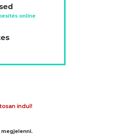
ésed
esítés online
tes
tosan indul!
 megjelenni.