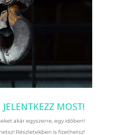
! JELENTKEZZ MOST!
eket akár egyszerre, egy időben!
etsz! Részletekben is fizethetsz!