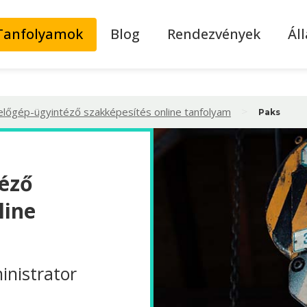
Tanfolyamok
Blog
Rendezvények
Ál
>
lőgép-ügyintéző szakképesítés online tanfolyam
Paks
éző
line
nistrator