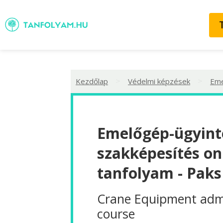
>
>
Kezdőlap
Védelmi képzések
Eme
Emelőgép-ügyint
szakképesítés on
tanfolyam - Paks
Crane Equipment admi
course