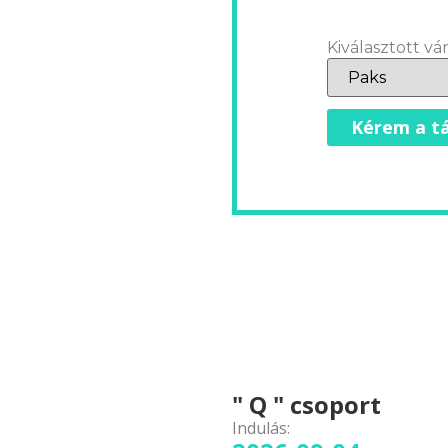
Kiválasztott vár
Kérem a tá
" Q " csoport
Indulás: