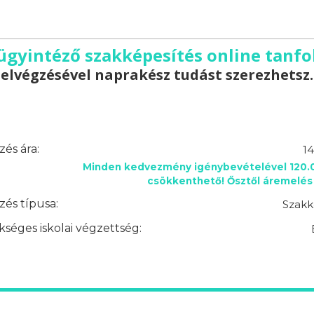
gyintéző szakképesítés online tanfo
elvégzésével naprakész tudást szerezhetsz.
és ára:
14
Minden kedvezmény igénybevételével 120.0
csökkenthető! Ősztől áremelés 
és típusa:
Szakk
séges iskolai végzettség: