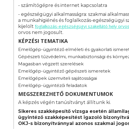
- számítógépre és internet kapcsolatra
- egészségügyi alkalmasságra: s
zakmai alkalmass
a munkahigiénés és foglalkozás-egészségügyi sz
foglalkozás-
egészségügyi szakellátó hely orvo
kijelölt
orvos nem jogosult.
KÉPZÉSI TEMATIKA
Emelőgép-ügyintéző elméleti és gyakorlati ismere
Gépészeti tűzvédelmi, munkabiztonsági és környe
Magasban végzett szerelések
Emelőgép-ügyintéző gépészeti ismeretek
Emelőgépek üzemviteli sajátosságai
Emelőgép-ügyintézői feladatok
MEGSZEREZHETŐ DOKUMENTUMOK
A képzés végén tanúsítványt állítunk ki.
Sikeres szakképesítő vizsga esetén államil
ügyintéző szakképesítést igazoló bizonyítvá
OKJ-s bizonyítvánnyal azonos szakmai jogos