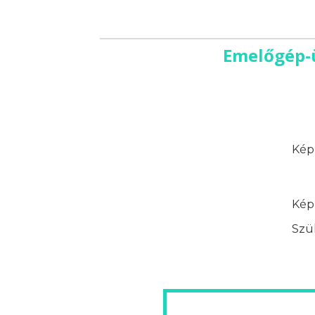
Emelőgép-ü
Képz
Képz
Szük