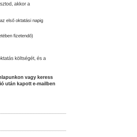
sztod, akkor a
az első oktatási napig
etében fizetendő)
ktatás költségét, és a
honlapunkon vagy keress
ió után kapott e-mailben