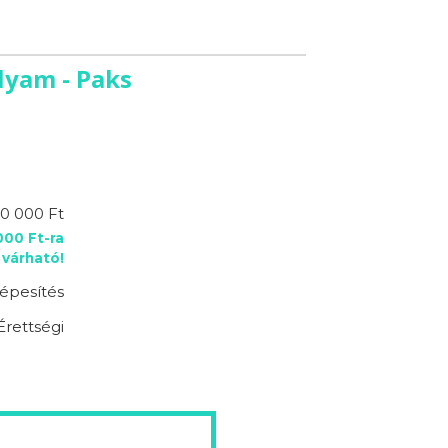
lyam - Paks
0 000 Ft
00 Ft-ra
várható!
épesítés
Érettségi