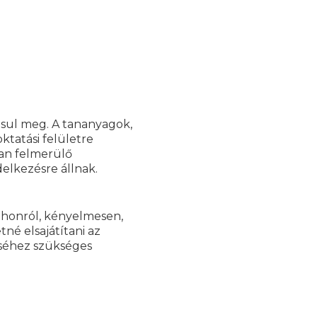
ósul meg. A tananyagok,
ktatási felületre
ban felmerülő
elkezésre állnak.
tthonról, kényelmesen,
né elsajátítani az
séhez szükséges