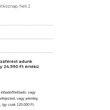
étköznap, heti 2
záférést adunk
y 24.990 Ft értékű
 előadó/főelőadó, vagy
fejezted, vagy jelenleg
 így csak 120.000 Ft.