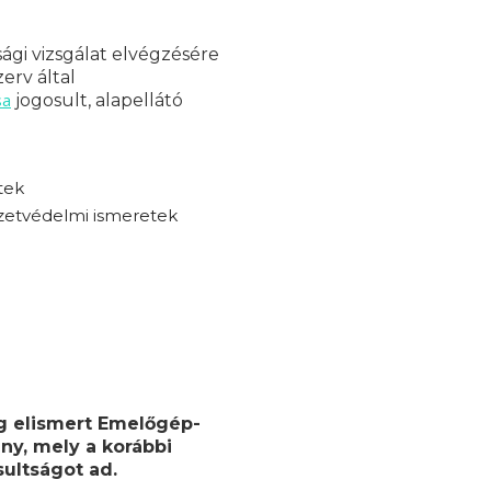
ági vizsgálat elvégzésére
erv által
sa
jogosult, alapellátó
tek
zetvédelmi ismeretek
ag elismert Emelőgép-
ny, mely a korábbi
ultságot ad.