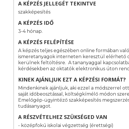
A KÉPZÉS JELLEGÉT TEKINTVE
szakképesítés
A KÉPZÉS IDŐ
3-4 hónap.
A KÉPZÉS FELÉPÍTÉSE
A képzés teljes egészében online formában val
ismeretanyagok interneten keresztül elérhető o
kerülnek feltöltésre. A tananyaggal kapcsolat
kérdésekben az oktatók elektronikus úton rend
KINEK AJÁNLJUK EZT A KÉPZÉSI FORMÁT?
Mindenkinek ajánljuk, aki ezzel a módszerrel o
saját időbeosztással, költségkímélő módon szeret
Emelőgép-ügyintéző szakképesítés megszerzé
tudásanyagot.
A RÉSZVÉTELHEZ SZÜKSÉGED VAN
- középfokú iskolai végzettség (érettségi)