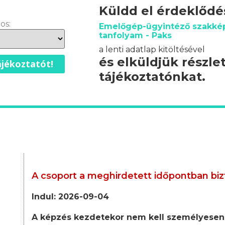
Küldd el érdeklőd
os:
Emelőgép-ügyintéző szakkép
tanfolyam - Paks
a lenti adatlap kitöltésével
és elküldjük részle
jékoztatót!
tájékoztatónkat.
A csoport a meghirdetett időpontban biz
Indul: 2026-09-04
A képzés kezdetekor nem kell személyesen