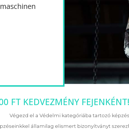
emaschinen
000 FT KEDVEZMÉNY FEJENKÉNT
Végezd el a Védelmi kategóriába tartozó képzés
pzéseinkkel államilag elismert bizonyítványt szerezh