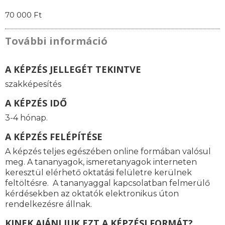
70 000 Ft
További információ
A KÉPZÉS JELLEGÉT TEKINTVE
szakképesítés
A KÉPZÉS IDŐ
3-4 hónap.
A KÉPZÉS FELÉPÍTÉSE
A képzés teljes egészében online formában valósul
meg. A tananyagok, ismeretanyagok interneten
keresztül elérhető oktatási felületre kerülnek
feltöltésre. A tananyaggal kapcsolatban felmerülő
kérdésekben az oktatók elektronikus úton
rendelkezésre állnak.
KINEK AJÁNLJUK EZT A KÉPZÉSI FORMÁT?