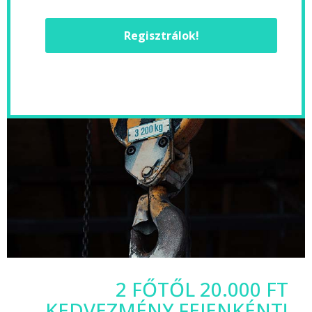
Regisztrálok!
2 FŐTŐL 20.000 FT
KEDVEZMÉNY FEJENKÉNT!