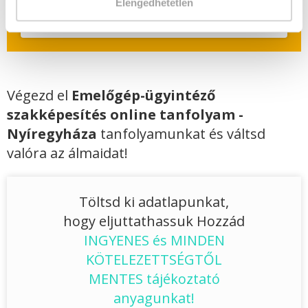
Elengedhetetlen
Jelentkezem!
Végezd el
Emelőgép-ügyintéző
szakképesítés online tanfolyam -
Nyíregyháza
tanfolyamunkat és váltsd
valóra az álmaidat!
Töltsd ki adatlapunkat,
hogy eljuttathassuk Hozzád
INGYENES és MINDEN
KÖTELEZETTSÉGTŐL
MENTES tájékoztató
anyagunkat!