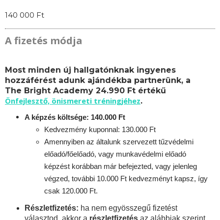
140 000 Ft
A fizetés módja
Most minden új hallgatónknak ingyenes
hozzáférést adunk ajándékba partnerünk, a
The Bright Academy 24.990 Ft értékű
Önfejlesztő, önismereti tréningjéhez
.
A képzés költsége: 140.000 Ft
Kedvezmény kuponnal: 130.000 Ft
Amennyiben az általunk szervezett tűzvédelmi
előadó/főelőadó, vagy munkavédelmi előadó
képzést korábban már befejezted, vagy jelenleg
végzed, további 10.000 Ft kedvezményt kapsz, így
csak 120.000 Ft.
Részletfizetés:
ha nem egyösszegű fizetést
választod, akkor a
részletfizetés
az alábbiak szerint