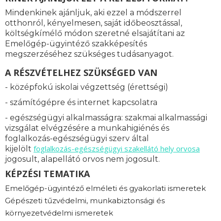
Mindenkinek ajánljuk, aki ezzel a módszerrel
otthonról, kényelmesen, saját időbeosztással,
költségkímélő módon szeretné elsajátítani az
Emelőgép-ügyintéző szakképesítés
megszerzéséhez szükséges tudásanyagot.
A RÉSZVÉTELHEZ SZÜKSÉGED VAN
- középfokú iskolai végzettség (érettségi)
- számítógépre és internet kapcsolatra
- egészségügyi alkalmasságra: s
zakmai alkalmassági
vizsgálat elvégzésére a munkahigiénés és
foglalkozás-egészségügyi szerv által
foglalkozás-
egészségügyi szakellátó hely orvosa
kijelölt
jogosult, alapellátó orvos nem jogosult.
KÉPZÉSI TEMATIKA
Emelőgép-ügyintéző elméleti és gyakorlati ismeretek
Gépészeti tűzvédelmi, munkabiztonsági és
környezetvédelmi ismeretek