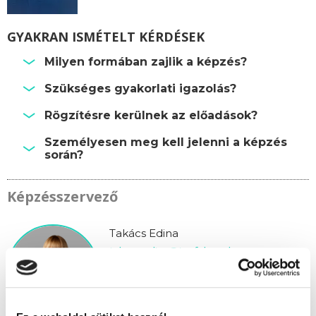
GYAKRAN ISMÉTELT KÉRDÉSEK
Milyen formában zajlik a képzés?
Szükséges gyakorlati igazolás?
Rögzítésre kerülnek az előadások?
Személyesen meg kell jelenni a képzés
során?
Képzésszervező
Takács Edina
takacs.edina@tanfolyam.hu
+36304793463