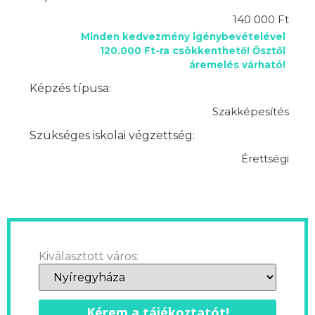
140 000 Ft
Minden kedvezmény igénybevételével
120.000 Ft-ra csökkenthető! Ősztől
áremelés várható!
Képzés típusa:
Szakképesítés
Szükséges iskolai végzettség:
Érettségi
Kiválasztott város:
Kérem a tájékoztatót!