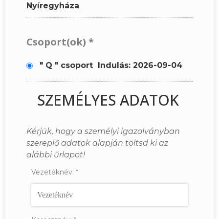
Nyíregyháza
Csoport(ok)
*
" Q " csoport
Indulás: 2026-09-04
SZEMÉLYES ADATOK
Kérjük, hogy a személyi igazolványban
szereplő adatok alapján töltsd ki az
alábbi űrlapot!
Vezetéknév:
*