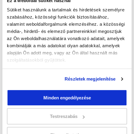
Ez a weboldal sütiket használ
Sütiket használunk a tartalmak és hirdetések személyre
szabásához, közösségi funkciók biztosításához,
valamint weboldalforgalmunk elemzéséhez. a közösségi
" Q " csoport
média-, hirdető- és elemező partnereinkkel megosztjuk
az Ön weboldalhasználatára vonatkozó adatait, amelyek
26 nap az indulásig!
kombinálják a más adatokat olyan adatokkal, amelyek
Időtartam:
3-4 hónap
alapján Ön adott meg, vagy az Ön által használt más
Indulás időpontja:
2026-09-04
szolgáltatásokból gyűjtöttek.
Képzés ára:
140 000 Ft
Minden kedvezmény igénybevételével
Részletek megjelenítése
120.000 Ft-ra csökkenthető! Ősztől áremelés
várható!
Vizsgadíj:
70 000 Ft
Minden engedélyezése
A csoport a meghirdetett időpontban
Testreszabás
biztosan indul!
Lehet még jelentkezni?
Igen