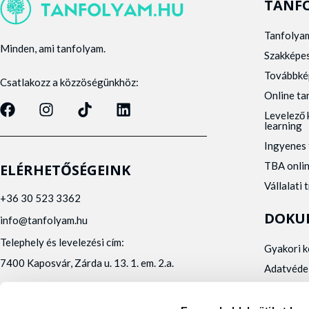
TANF
Tanfolya
Minden, ami tanfolyam.
Szakképe
Továbbké
Csatlakozz a közzöségünkhöz:
Online t
Levelező 
learning
Ingyenes 
TBA onli
ELÉRHETŐSÉGEINK
Vállalati 
+36 30 523 3362
DOKU
info@tanfolyam.hu
Telephely és levelezési cím:
Gyakori 
7400 Kaposvár, Zárda u. 13. 1. em. 2.a.
Adatvéde
Panaszke
Orvosi al