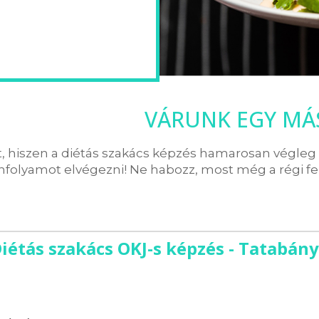
VÁRUNK EGY MÁ
t, hiszen a diétás szakács képzés hamarosan végle
nfolyamot elvégezni! Ne habozz, most még a régi fe
iétás szakács OKJ-s képzés - Tatabán