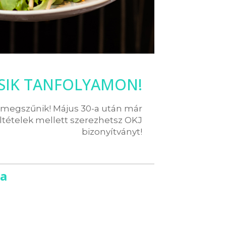
SIK TANFOLYAMON!
g megszűnik! Május 30-a után már
ltételek mellett szerezhetsz OKJ
bizonyítványt!
ya