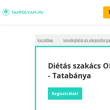
>
Kezdőlap
Vendéglátói és idegenforga
Diétás szakács O
- Tatabánya
Regisztrálok!