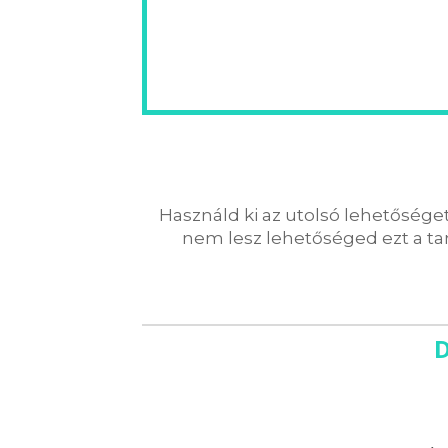
Használd ki az utolsó lehetősége
nem lesz lehetőséged ezt a ta
D