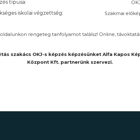
és típusa:
OKJ
séges iskolai végzettség:
Szakmai előké
ldalunkon rengeteg tanfolyamot találsz! Online, távoktatá
étás szakács OKJ-s képzés képzésünket Alfa Kapos Ké
Központ Kft. partnerünk szervezi.