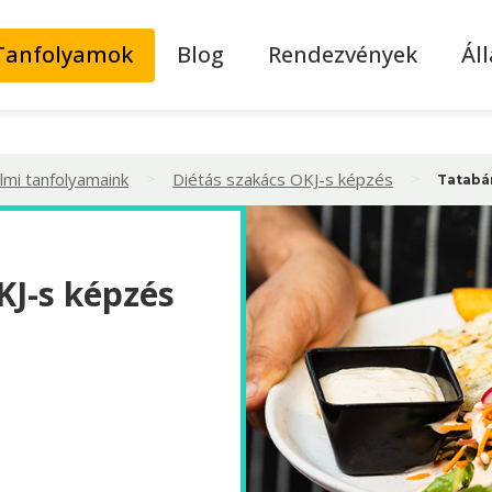
Tanfolyamok
Blog
Rendezvények
Ál
>
>
lmi tanfolyamaink
Diétás szakács OKJ-s képzés
Tatabá
KJ-s képzés