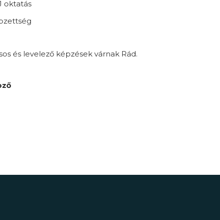
 oktatás
pzettség
sos és levelező képzések várnak Rád.
pző