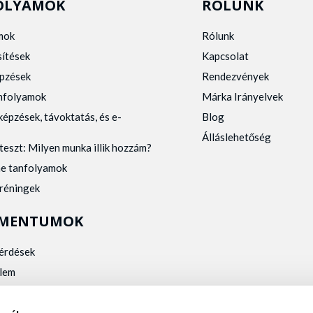
OLYAMOK
RÓLUNK
mok
Rólunk
sítések
Kapcsolat
pzések
Rendezvények
anfolyamok
Márka Irányelvek
képzések, távoktatás, és e-
Blog
Álláslehetőség
teszt: Milyen munka illik hozzám?
ne tanfolyamok
tréningek
MENTUMOK
kérdések
lem
zelés
kalmassági