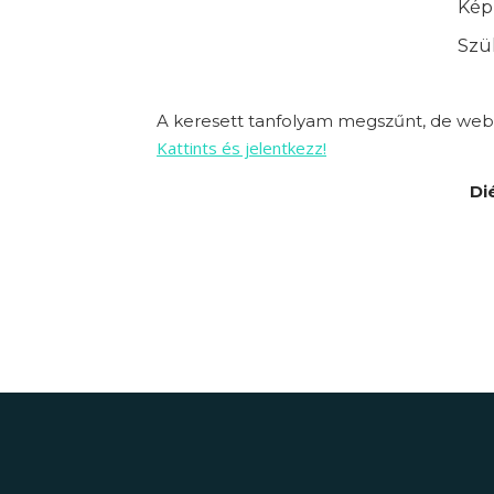
Képz
Szük
A keresett tanfolyam megszűnt, de webo
Kattints és jelentkezz!
Di