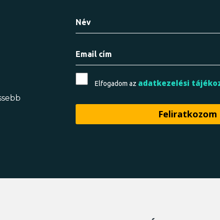
adatkezelési tájéko
Elfogadom az
issebb