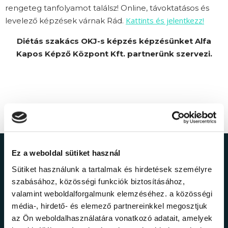
rengeteg tanfolyamot találsz! Online, távoktatásos és
Kattints és jelentkezz!
levelező képzések várnak Rád.
Diétás szakács OKJ-s képzés képzésünket Alfa
Kapos Képző Központ Kft. partnerünk szervezi.
Ez a weboldal sütiket használ
Ne maradj le a
Sütiket használunk a tartalmak és hirdetések személyre
legfrissebb
szabásához, közösségi funkciók biztosításához,
valamint weboldalforgalmunk elemzéséhez. a közösségi
információkról!
média-, hirdető- és elemező partnereinkkel megosztjuk
az Ön weboldalhasználatára vonatkozó adatait, amelyek