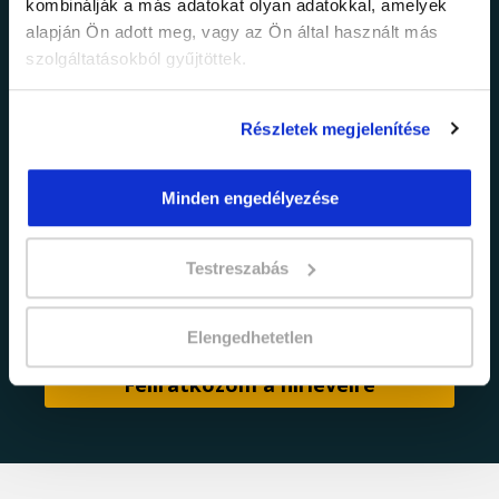
kombinálják a más adatokat olyan adatokkal, amelyek
Értesülj elsőként legújabb tanfolyamainkról,
alapján Ön adott meg, vagy az Ön által használt más
legfrissebb híreinkről és időszakos
szolgáltatásokból gyűjtöttek.
promócióinkról.
Részletek megjelenítése
Minden engedélyezése
Testreszabás
adatkezelési tájékoztatóban
Elfogadom az
foglaltakat.
Elengedhetetlen