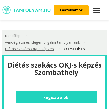
Tanfolyamok
>
Kezdőlap
>
Vendéglátói és idegenforgalmi tanfolyamaink
>
Diétás szakács OKJ-s képzés
Szombathely
Diétás szakács OKJ-s képzés
- Szombathely
Regisztrálok!