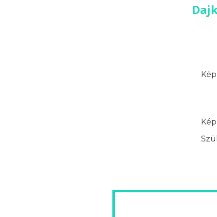
Dajk
Képz
Képz
Szük