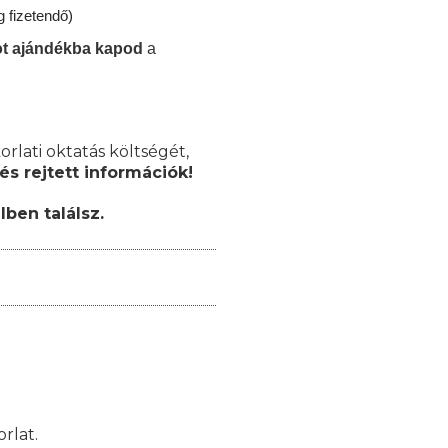
 fizetendő)
mot ajándékba kapod
a
orlati oktatás költségét,
és rejtett információk!
lben találsz.
rlat.