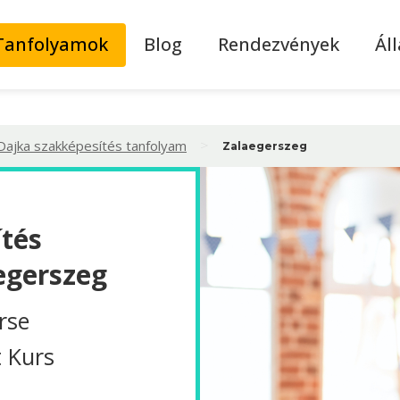
Tanfolyamok
Blog
Rendezvények
Ál
>
Dajka szakképesítés tanfolyam
Zalaegerszeg
tés
egerszeg
rse
t Kurs