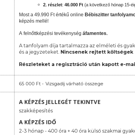
2. részlet
:
4
6.000 Ft
(a következő hónap 15-éig
Most a 49.990 Ft értékű online
Bébiszitter tanfolya
képzés mellé!
A
felnőttképzési
tevékenység
áfamentes.
A tanfolyam díja tartalmazza az elméleti és gyak
és a jegyzeteket.
Nincsenek rejtett költségek 
Részleteket a regisztráció után kapott e-mai
65 000 Ft -
Vizsgadíj várható összege
A KÉPZÉS JELLEGÉT TEKINTVE
szakképesítés
A KÉPZÉS IDŐ
2-3 hónap - 400 óra + 40 óra külső szakmai gyako