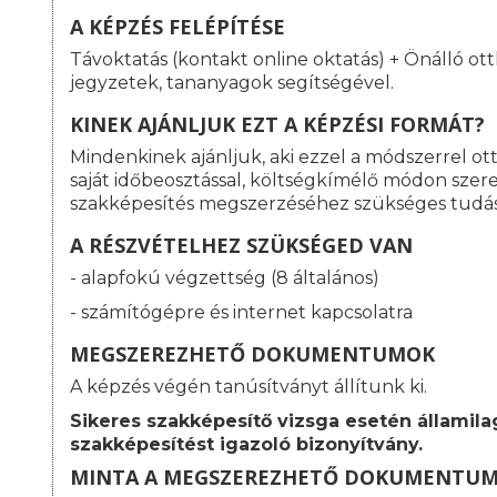
A KÉPZÉS FELÉPÍTÉSE
Távoktatás (kontakt online oktatás) + Önálló ott
jegyzetek, tananyagok segítségével.
KINEK AJÁNLJUK EZT A KÉPZÉSI FORMÁT?
Mindenkinek ajánljuk, aki ezzel a módszerrel o
saját időbeosztással, költségkímélő módon szeret
szakképesítés megszerzéséhez szükséges tudá
A RÉSZVÉTELHEZ SZÜKSÉGED VAN
- alapfokú végzettség (8 általános)
- számítógépre és internet kapcsolatra
MEGSZEREZHETŐ DOKUMENTUMOK
A képzés végén tanúsítványt állítunk ki.
Sikeres szakképesítő vizsga esetén államila
szakképesítést igazoló bizonyítvány.
MINTA A MEGSZEREZHETŐ DOKUMENTU