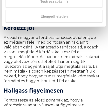
Testreszabás
sem. Tucatnyi módszer áll rendelkezésre, amik
segítenek fejleszteni a kommunikációs
készségeket, ha úgy érzed, van hova fejlődnöd
Elengedhetetlen
ezen a területen!
Kérdezz jól
A coach magyarra fordítva tanácsadót jelent, de
ez mégsem felel meg pontosan annak, amit
valójában csinál. A tanácsadó tanácsot ad, a coach
viszont megfelelő kérdéseket tesz fel a
megfelelő időben. A coachok nem adnak szakmai
vagy életvezetési ötleteket, hanem segítik
rávezetni az egyént a saját útja megtalálására. Ez
nem mágia - a coach képzés során megtanítjuk
neked, hogy hogyan tudsz megfelelő kérdéseket
formálni és hogy mikor tedd fel azokat.
Hallgass figyelmesen
Fontos része az előző pontnak az, hogy a
kérdéseidre adott válaszokat figyelmesen