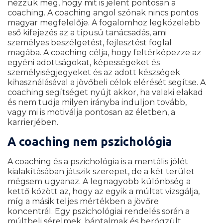
nézzük meg, hogy mit is jelent pontosan a
coaching. A coaching angol szónak nincs pontos
magyar megfelelője. A fogalomhoz legközelebb
eső kifejezés az a típusú tanácsadás, ami
személyes beszélgetést, fejlesztést foglal
magába. A coaching célja, hogy feltérképezze az
egyéni adottságokat, képességeket és
személyiségjegyeket és az adott készségek
kihasználásával a jövőbeli célok elérését segítse. A
coaching segítséget nyújt akkor, ha valaki elakad
és nem tudja milyen irányba induljon tovább,
vagy mi is motiválja pontosan az életben, a
karrierjében.
A coaching nem pszichológia
A coaching és a pszichológia is a mentális jólét
kialakításában játszik szerepet, de a két terület
mégsem ugyanaz. A legnagyobb különbség a
kettő között az, hogy az egyik a múltat vizsgálja,
míg a másik teljes mértékben a jövőre
koncentrál. Egy pszichológiai rendelés során a
múltbeli sérelmek, bántalmak és berögzült