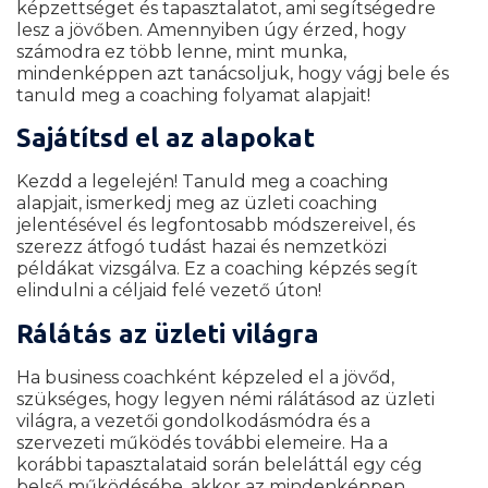
képzettséget és tapasztalatot, ami segítségedre
lesz a jövőben. Amennyiben úgy érzed, hogy
számodra ez több lenne, mint munka,
mindenképpen azt tanácsoljuk, hogy vágj bele és
tanuld meg a coaching folyamat alapjait!
Sajátítsd el az alapokat
Kezdd a legelején! Tanuld meg a coaching
alapjait, ismerkedj meg az üzleti coaching
jelentésével és legfontosabb módszereivel, és
szerezz átfogó tudást hazai és nemzetközi
példákat vizsgálva. Ez a coaching képzés segít
elindulni a céljaid felé vezető úton!
Rálátás az üzleti világra
Ha business coachként képzeled el a jövőd,
szükséges, hogy legyen némi rálátásod az üzleti
világra, a vezetői gondolkodásmódra és a
szervezeti működés további elemeire. Ha a
korábbi tapasztalataid során beleláttál egy cég
belső működésébe, akkor az mindenképpen