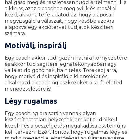
hallgasd meg és részletesen tudd értelmezni. Ha
a kliens, azaz a coachee megnyílik és mesélni
kezd, akkor a te feladatod az, hogy alaposan
megvizsgáld a válaszait, hogy később azokra
alapozva egy akciótervet tudjatok készíteni
számára.
Motiválj, inspirálj
Egy coach akkor tud igazán hatni a környezetére
és akkor tud segíteni leghatékonyabban egy
vállalat dolgozóinak, ha hiteles. Törekedj arra,
hogy motiváld és inspiráld a klienseidet és
alkalmazd a coaching eszközöket a saját életed
menedzselésére is!
Légy rugalmas
Egy coaching óra során vannak olyan
kiszámíthatatlan helyzetek, amiket tudni kell
kezelni és a beszélgetés megakadása esetén újra
kell tervezni. Ezért fontos, hogy rugalmas légy és
mindig megadd a lehetőséget az újratervezésre.