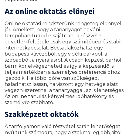
Az online oktatás előnyei
Online oktatási rendszerünk rengeteg előnnyel
jár. Amellett, hogy a tananyagot egyéni
tempóban tudod elsajátítani, a részvétel
egyetlen feltétele csak egy számítógép és stabil
internetkapcsolat. Becsatlakozhatsz egy
budapesti kávézóból, egy vidéki parkból, a
szobádból, a nyaralásról. A coach képzést bárhol,
bármikor elvégezheted és így a képzési idő is
teljes mértékben a személyes preferenciáidhoz
igazodik. Ha több időre van szükséged,
haladhatsz lassan, ha viszont egy hétvége alatt
végezni szeretnél a tananyaggal, az is lehetséges.
Az online tanulás kényelmes, időhatékony és
személyre szabható.
Szakképzett oktatók
A tanfolyamon való részvétel során lehetőséget
nyújtunk számodra, hogy a szakma legjobbjaitól