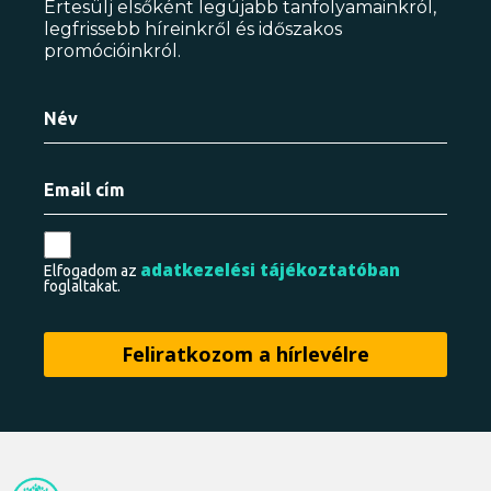
Értesülj elsőként legújabb tanfolyamainkról,
legfrissebb híreinkről és időszakos
promócióinkról.
adatkezelési tájékoztatóban
Elfogadom az
foglaltakat.