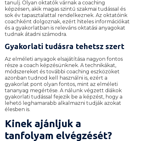
tanulj. Olyan oktatók várnak a coaching
képzésen, akik magas szintű szakmai tudással és
sok év tapasztalattal rendelkeznek. Az oktatóink
coachként dolgoznak, ezért hiteles információkat
és a gyakorlatban is releváns oktatási anyagokat
tudnak átadni számodra.
Gyakorlati tudásra tehetsz szert
Az elméleti anyagok elsajátítása nagyon fontos
része a coach képzésünknek. A technikákat,
módszereket és további coaching eszközöket
azonban tudnod kell használni is, ezért a
gyakorlat pont olyan fontos, mint az elméleti
tananyag megértése. A nálunk végzett diákok
gyakorlati tudással fejezik be a képzést, hogy a
lehető leghamarabb alkalmazni tudják azokat
élesben is.
Kinek ajánljuk a
tanfolyam elvégzését?