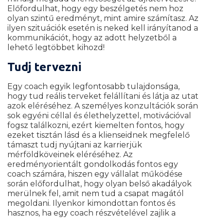
Előfordulhat, hogy egy beszélgetés nem hoz
olyan szintű eredményt, mint amire számítasz. Az
ilyen szituációk esetén is neked kell irányítanod a
kommunikációt, hogy az adott helyzetből a
lehető legtöbbet kihozd!
Tudj tervezni
Egy coach egyik legfontosabb tulajdonsága,
hogy tud reális terveket felállítani és látja az utat
azok eléréséhez. A személyes konzultációk során
sok egyéni céllal és élethelyzettel, motivációval
fogsz találkozni, ezért kiemelten fontos, hogy
ezeket tisztán lásd és a klienseidnek megfelelő
támaszt tudj nyújtani az karrierjük
mérföldköveinek eléréséhez. Az
eredményorientált gondolkodás fontos egy
coach számára, hiszen egy vállalat működése
során előfordulhat, hogy olyan belső akadályok
merülnek fel, amit nem tud a csapat magától
megoldani. Ilyenkor kimondottan fontos és
hasznos, ha egy coach részvételével zajlik a