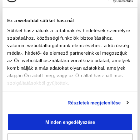
által. Légy naprakész és kiemelkedő a szakmai
tudásodat illetően!
Milyen készségekre lesz
Ez a weboldal sütiket használ
szükséged business
Sütiket használunk a tartalmak és hirdetések személyre
szabásához, közösségi funkciók biztosításához,
coachként?
valamint weboldalforgalmunk elemzéséhez. a közösségi
média-, hirdető- és elemező partnereinkkel megosztjuk
Összegyűjtöttük azokat a készségeket, amik
az Ön weboldalhasználatára vonatkozó adatait, amelyek
fontosak, ha coach szeretnél lenni. Ha elnyerte a
kombinálják a más adatokat olyan adatokkal, amelyek
szakma a tetszésedet, de nem tudod, hogy
alapján Ön adott meg, vagy az Ön által használt más
rendelkezel-e azokkal a személyiségi jegyekkel
és készségekkel, amik szükségesek hozzá, akkor
szolgáltatásokból gyűjtöttek.
olvass tovább!
Kommunikálj tisztán és érthetően
Részletek megjelenítése
Az első és legfontosabb készség, ami szükséges,
ha coach szeretnél lenni, az a tiszta és világos
Minden engedélyezése
kommunikáció. A coachok egyik fő eszköze a
beszéd, a személyes kommunikáció, ezért
enélkül nem tud működni egy coaching ülés