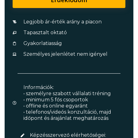
Legjobb ár-érték arány a piacon
Tapasztalt oktató
Gyakorlatiasság
Személyes jelenlétet nem igényel
Információk:
• személyre szabott vállalati tréning
• minimum 5 fős csoportok
• offline és online egyaránt
• telefonos/videós konzultáció, majd
időpont és árajánlat meghatározás
Képzésszervező elérhetőségei: