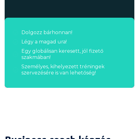
Dolgozz bárhonnan!
Légy a magad ura!
Egy globálisan keresett, jól fizető
szakmában!
Személyes, kihelyezett tréningek
szervezésére is van lehetőség!