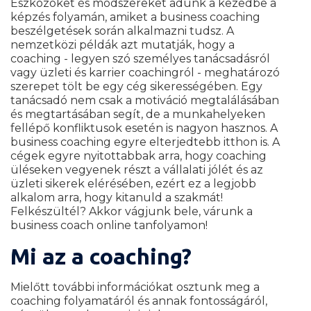
Eszközöket és módszereket adunk a kezedbe a
képzés folyamán, amiket a business coaching
beszélgetések során alkalmazni tudsz. A
nemzetközi példák azt mutatják, hogy a
coaching - legyen szó személyes tanácsadásról
vagy üzleti és karrier coachingról - meghatározó
szerepet tölt be egy cég sikerességében. Egy
tanácsadó nem csak a motiváció megtalálásában
és megtartásában segít, de a munkahelyeken
fellépő konfliktusok esetén is nagyon hasznos. A
business coaching egyre elterjedtebb itthon is. A
cégek egyre nyitottabbak arra, hogy coaching
üléseken vegyenek részt a vállalati jólét és az
üzleti sikerek elérésében, ezért ez a legjobb
alkalom arra, hogy kitanuld a szakmát!
Felkészültél? Akkor vágjunk bele, várunk a
business coach online tanfolyamon!
Mi az a coaching?
Mielőtt további információkat osztunk meg a
coaching folyamatáról és annak fontosságáról,