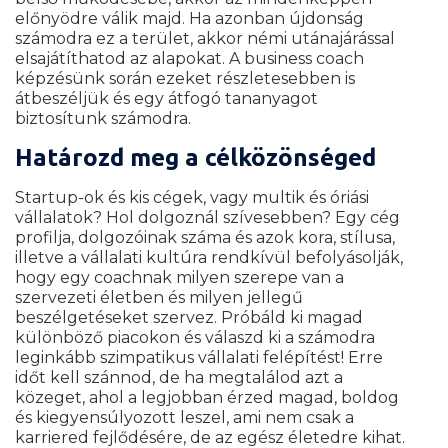
előnyödre válik majd. Ha azonban újdonság
számodra ez a terület, akkor némi utánajárással
elsajátíthatod az alapokat. A business coach
képzésünk során ezeket részletesebben is
átbeszéljük és egy átfogó tananyagot
biztosítunk számodra.
Határozd meg a célközönséged
Startup-ok és kis cégek, vagy multik és óriási
vállalatok? Hol dolgoznál szívesebben? Egy cég
profilja, dolgozóinak száma és azok kora, stílusa,
illetve a vállalati kultúra rendkívül befolyásolják,
hogy egy coachnak milyen szerepe van a
szervezeti életben és milyen jellegű
beszélgetéseket szervez. Próbáld ki magad
különböző piacokon és válaszd ki a számodra
leginkább szimpatikus vállalati felépítést! Erre
időt kell szánnod, de ha megtalálod azt a
közeget, ahol a legjobban érzed magad, boldog
és kiegyensúlyozott leszel, ami nem csak a
karriered fejlődésére, de az egész életedre kihat.