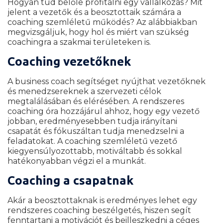
Hogyan tud belőle profitálni egy vállalkozás? Mit
jelent a vezetők és a beosztottaik számára a
coaching szemléletű működés? Az alábbiakban
megvizsgáljuk, hogy hol és miért van szükség
coachingra a szakmai területeken is.
Coaching vezetőknek
A business coach segítséget nyújthat vezetőknek
és menedzsereknek a szervezeti célok
megtalálásában és elérésében. A rendszeres
coaching óra hozzájárul ahhoz, hogy egy vezető
jobban, eredményesebben tudja irányítani
csapatát és fókuszáltan tudja menedzselni a
feladatokat. A coaching szemléletű vezető
kiegyensúlyozottabb, motiváltabb és sokkal
hatékonyabban végzi el a munkát.
Coaching a csapatnak
Akár a beosztottaknak is eredményes lehet egy
rendszeres coaching beszélgetés, hiszen segít
fenntartani a motivációt és beilleszkedni a céges