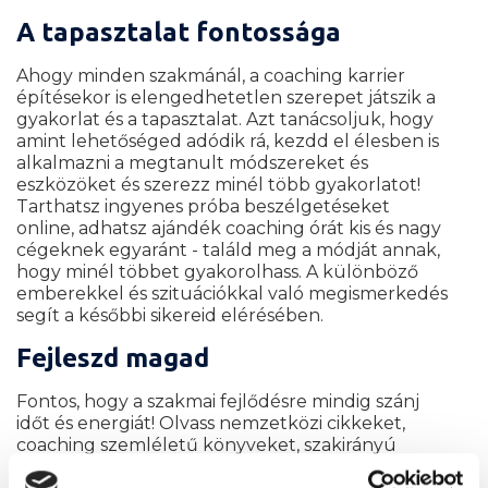
A tapasztalat fontossága
Ahogy minden szakmánál, a coaching karrier
építésekor is elengedhetetlen szerepet játszik a
gyakorlat és a tapasztalat. Azt tanácsoljuk, hogy
amint lehetőséged adódik rá, kezdd el élesben is
alkalmazni a megtanult módszereket és
eszközöket és szerezz minél több gyakorlatot!
Tarthatsz ingyenes próba beszélgetéseket
online, adhatsz ajándék coaching órát kis és nagy
cégeknek egyaránt - találd meg a módját annak,
hogy minél többet gyakorolhass. A különböző
emberekkel és szituációkkal való megismerkedés
segít a későbbi sikereid elérésében.
Fejleszd magad
Fontos, hogy a szakmai fejlődésre mindig szánj
időt és energiát! Olvass nemzetközi cikkeket,
coaching szemléletű könyveket, szakirányú
magazinokat és bővítsd a tudásod online képzés