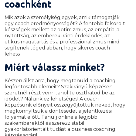
coachként
Mik azok a személyiségjegyek, amik támogatják
egy coach eredményességét? A fentebb felsorolt
készségek mellett az optimizmus, az empátia, a
nyitottság, az emberek iránti érdeklődés, az
etikus magatartás és a professzionalizmus mind
segítenek téged abban, hogy sikeres coach
lehess!
Miért válassz minket?
Készen állsz arra, hogy megtanuld a coaching
legfontosabb elemeit? Szakirányú képzésen
szeretnél részt venni, ahol te oszthatod be az
idődet? Nálunk ez lehetséges! A coach
képzésünk előnyeit összegyűjtöttük neked, hogy
megkönnyítsük a döntésedet a jelentkezési
folyamat előtt. Tanulj online a legjobb
szakemberektől és szerezz stabil,
gyakorlatorientált tudást a business coaching
képzés során!