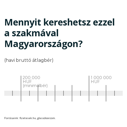
Mennyit kereshetsz ezzel
a szakmával
Magyarországon?
(havi bruttó átlagbér)
200 000
1 000 000
HUF
HUF
(minimálbér)
Forrásaink: fizetesek.hu, glassdoor.com.