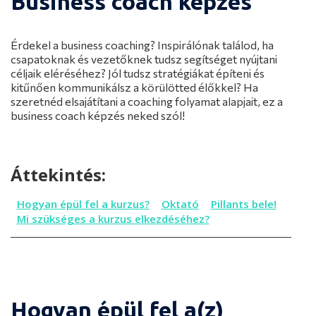
Business coach képzés
Érdekel a business coaching? Inspirálónak találod, ha
csapatoknak és vezetőknek tudsz segítséget nyújtani
céljaik eléréséhez? Jól tudsz stratégiákat építeni és
kitűnően kommunikálsz a körülötted élőkkel? Ha
szeretnéd elsajátítani a coaching folyamat alapjait, ez a
business coach képzés neked szól!
Áttekintés:
Hogyan épül fel a kurzus?
Oktató
Pillants bele!
Mi szükséges a kurzus elkezdéséhez?
Hogyan épül fel a kurzus?
Oktató
Pillants bele!
Mi szükséges a kurzus elkezdéséhez?
Hogyan épül fel a(z)