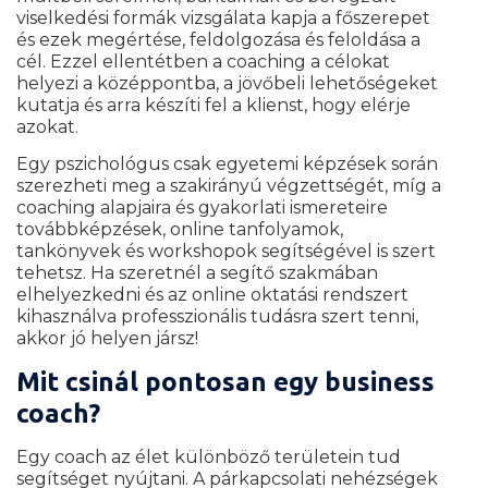
viselkedési formák vizsgálata kapja a főszerepet
és ezek megértése, feldolgozása és feloldása a
cél. Ezzel ellentétben a coaching a célokat
helyezi a középpontba, a jövőbeli lehetőségeket
kutatja és arra készíti fel a klienst, hogy elérje
azokat.
Egy pszichológus csak egyetemi képzések során
szerezheti meg a szakirányú végzettségét, míg a
coaching alapjaira és gyakorlati ismereteire
továbbképzések, online tanfolyamok,
tankönyvek és workshopok segítségével is szert
tehetsz. Ha szeretnél a segítő szakmában
elhelyezkedni és az online oktatási rendszert
kihasználva professzionális tudásra szert tenni,
akkor jó helyen jársz!
Mit csinál pontosan egy business
coach?
Egy coach az élet különböző területein tud
segítséget nyújtani. A párkapcsolati nehézségek