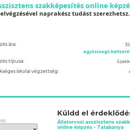
sszisztens szakképesítés online képz
elvégzésével naprakész tudást szerezhetsz.
és ára:
35
egyösszegű befizeté
és típusa:
Szakk
séges iskolai végzettség:
Küldd el érdeklőd
os:
Állatorvosi asszisztens szak
online képzés - Tatabánya