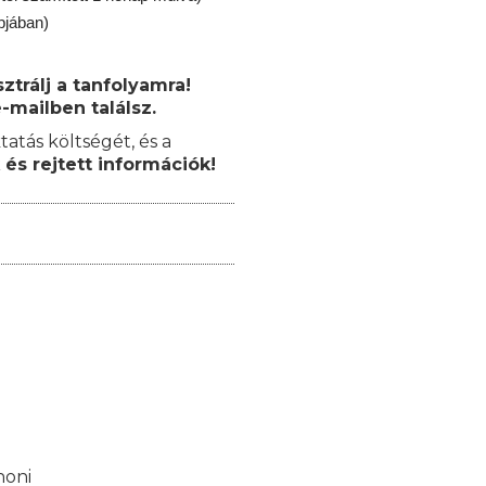
pjában)
trálj a tanfolyamra!
-mailben találsz.
tatás költségét, és a
 és rejtett információk!
honi