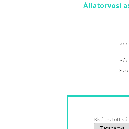
Állatorvosi a
Képz
Képz
Szük
Kiválasztott vár