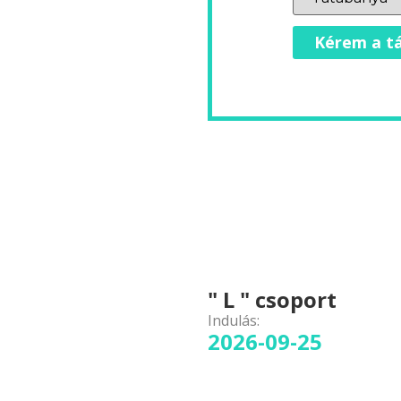
Kérem a tá
" L " csoport
Indulás:
2026-09-25