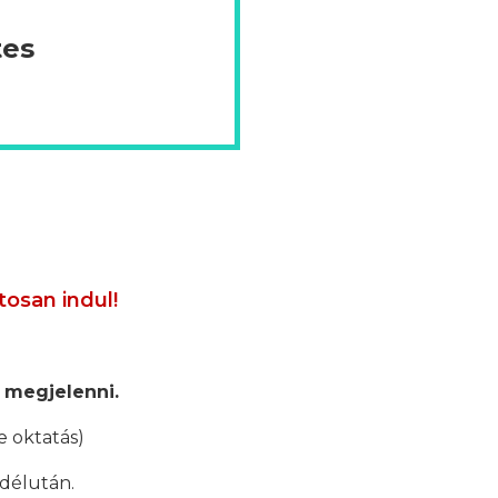
tes
tosan indul!
 megjelenni.
e oktatás)
 délután.