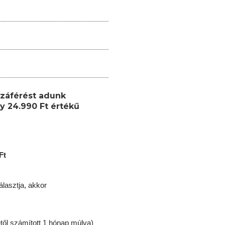
záférést adunk
y 24.990 Ft értékű
Ft
lasztja, akkor
től számított 1 hónap múlva)