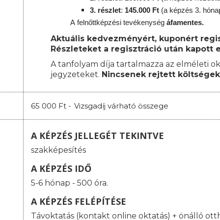
3. részlet
:
145.000 Ft
(a képzés 3. hóna
A
felnőttképzési
tevékenység
áfamentes.
Aktuális kedvezményért, kuponért regisz
Részleteket a regisztráció után kapott e
A tanfolyam díja tartalmazza az elméleti ok
jegyzeteket.
Nincsenek rejtett költségek
65 000 Ft -
Vizsgadíj várható összege
A KÉPZÉS JELLEGÉT TEKINTVE
szakképesítés
A KÉPZÉS IDŐ
5-6 hónap - 500 óra.
A KÉPZÉS FELÉPÍTÉSE
Távoktatás (kontakt online oktatás) + önálló ott