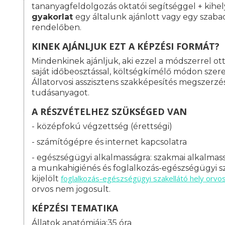
tananyagfeldolgozás oktatói segítséggel + kihe
gyakorlat
egy általunk ajánlott vagy egy szaba
rendelőben.
KINEK AJÁNLJUK EZT A KÉPZÉSI FORMÁT?
Mindenkinek ajánljuk, aki ezzel a módszerrel o
saját időbeosztással, költségkímélő módon szeret
Állatorvosi asszisztens szakképesítés megszerz
tudásanyagot.
A RÉSZVÉTELHEZ SZÜKSÉGED VAN
- középfokú végzettség (érettségi)
- számítógépre és internet kapcsolatra
- egészségügyi alkalmasságra: s
zakmai alkalmass
a munkahigiénés és foglalkozás-egészségügyi sz
foglalkozás-
egészségügyi szakellátó hely orvo
kijelölt
orvos nem jogosult.
KÉPZÉSI TEMATIKA
Állatok anatómiája:35 óra