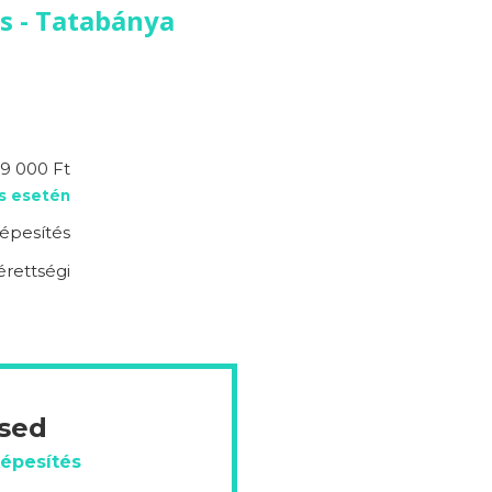
és - Tatabánya
9 000 Ft
s esetén
épesítés
érettségi
ésed
képesítés