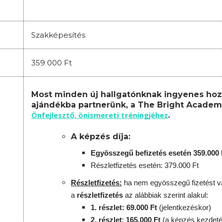
Szakképesítés
359 000 Ft
Most minden új hallgatónknak ingyenes hoz
ajándékba partnerünk, a The Bright Academ
Önfejlesztő, önismereti tréningjéhez
.
A képzés díja:
Egyösszegű befizetés esetén 359.000 
Részletfizetés esetén: 379.000 Ft
Részletfizetés:
ha nem egyösszegű fizetést vá
a
részletfizetés
az alábbiak szerint alakul:
1. részlet: 69.000 Ft
(jelentkezéskor)
2. részlet
:
165.000 Ft
(a képzés kezdeté