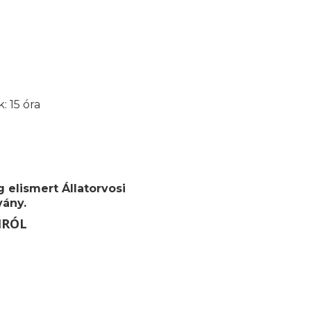
: 15 óra
 elismert Állatorvosi
vány.
MRÓL