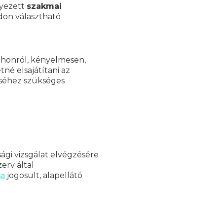
lyezett
szakmai
don választható
tthonról, kényelmesen,
né elsajátítani az
éséhez szükséges
ági vizsgálat elvégzésére
erv által
sa
jogosult, alapellátó