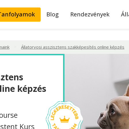
Tanfolyamok
Blog
Rendezvények
Ál
>
maink
Állatorvosi asszisztens szakképesítés online képzés
sztens
line képzés
course
istent Kurs