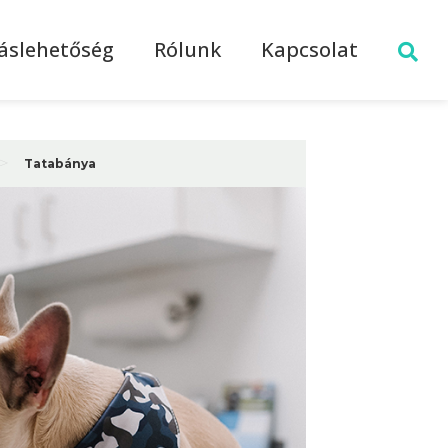
láslehetőség
Rólunk
Kapcsolat
>
Tatabánya