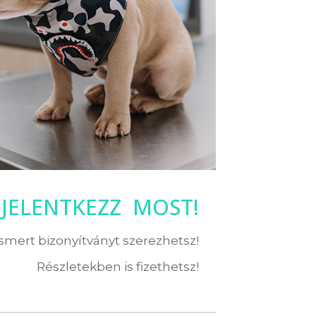
JELENTKEZZ MOST!
ismert bizonyítványt szerezhetsz!
Részletekben is fizethetsz!