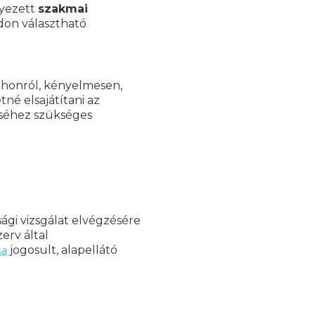
lyezett
szakmai
don választható
tthonról, kényelmesen,
né elsajátítani az
éséhez szükséges
ági vizsgálat elvégzésére
erv által
sa
jogosult, alapellátó