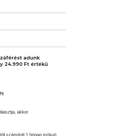
záférést adunk
y 24.990 Ft értékű
Ft
lasztja, akkor
től számított 1 hónap múlva)