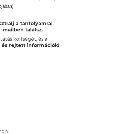
pjában)
trálj a tanfolyamra!
-mailben találsz.
tatás költségét, és a
 és rejtett információk!
honi