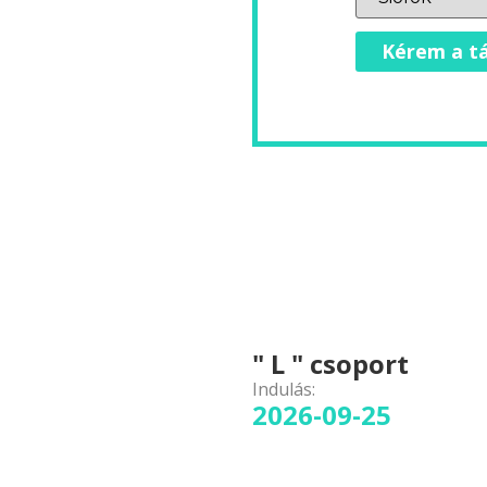
Kérem a tá
" L " csoport
Indulás:
2026-09-25