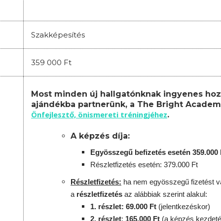
Szakképesítés
359 000 Ft
Most minden új hallgatónknak ingyenes hoz
ajándékba partnerünk, a The Bright Academ
Önfejlesztő, önismereti tréningjéhez
.
A képzés díja:
Egyösszegű befizetés esetén 359.000 
Részletfizetés esetén: 379.000 Ft
Részletfizetés:
ha nem egyösszegű fizetést vá
a
részletfizetés
az alábbiak szerint alakul:
1. részlet: 69.000 Ft
(jelentkezéskor)
2. részlet
:
165.000 Ft
(a képzés kezdeté