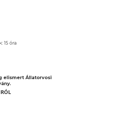
: 15 óra
 elismert Állatorvosi
vány.
MRÓL