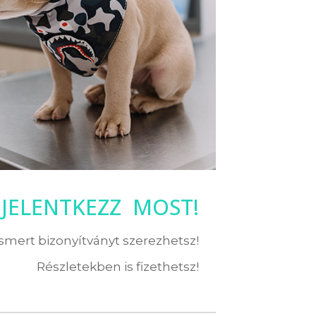
JELENTKEZZ MOST!
ismert bizonyítványt szerezhetsz!
Részletekben is fizethetsz!