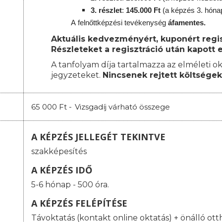
3. részlet
:
145.000 Ft
(a képzés 3. hóna
A
felnőttképzési
tevékenység
áfamentes.
Aktuális kedvezményért, kuponért regisz
Részleteket a regisztráció után kapott e
A tanfolyam díja tartalmazza az elméleti ok
jegyzeteket.
Nincsenek rejtett költségek
65 000 Ft -
Vizsgadíj várható összege
A KÉPZÉS JELLEGÉT TEKINTVE
szakképesítés
A KÉPZÉS IDŐ
5-6 hónap - 500 óra.
A KÉPZÉS FELÉPÍTÉSE
Távoktatás (kontakt online oktatás) + önálló ott