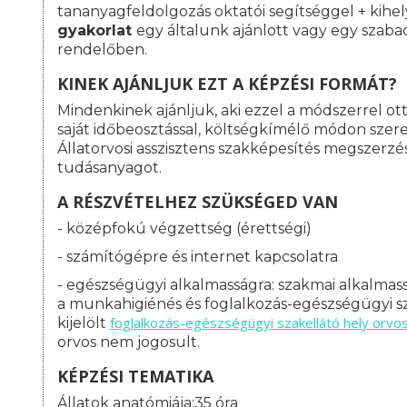
tananyagfeldolgozás oktatói segítséggel + kihe
gyakorlat
egy általunk ajánlott vagy egy szaba
rendelőben.
KINEK AJÁNLJUK EZT A KÉPZÉSI FORMÁT?
Mindenkinek ajánljuk, aki ezzel a módszerrel o
saját időbeosztással, költségkímélő módon szeret
Állatorvosi asszisztens szakképesítés megszerz
tudásanyagot.
A RÉSZVÉTELHEZ SZÜKSÉGED VAN
- középfokú végzettség (érettségi)
- számítógépre és internet kapcsolatra
- egészségügyi alkalmasságra: s
zakmai alkalmass
a munkahigiénés és foglalkozás-egészségügyi sz
foglalkozás-
egészségügyi szakellátó hely orvo
kijelölt
orvos nem jogosult.
KÉPZÉSI TEMATIKA
Állatok anatómiája:35 óra