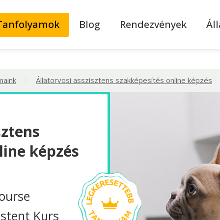
Tanfolyamok
Blog
Rendezvények
Ál
>
maink
Állatorvosi asszisztens szakképesítés online képzés
sztens
line képzés
course
istent Kurs