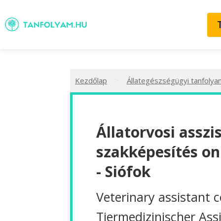
>
Kezdőlap
Állategészségügyi tanfolya
Állatorvosi asszi
szakképesítés on
- Siófok
Veterinary assistant 
Tiermedizinischer Ass