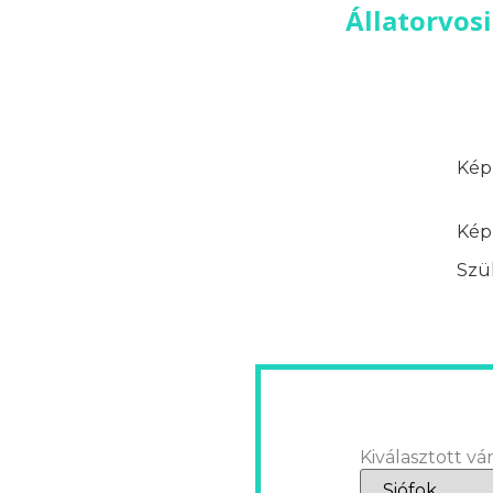
Állatorvosi
Képz
Képz
Szük
Kiválasztott vár