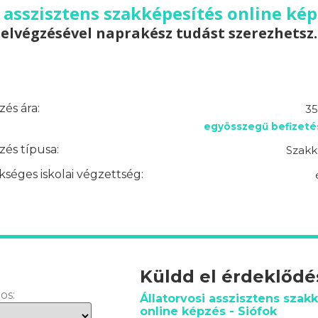
 asszisztens szakképesítés online kép
elvégzésével naprakész tudást szerezhetsz.
és ára:
35
egyösszegű befizeté
és típusa:
Szakk
séges iskolai végzettség:
Küldd el érdeklőd
os:
Állatorvosi asszisztens szak
online képzés - Siófok