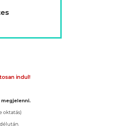
tes
tosan indul!
 megjelenni.
e oktatás)
 délután.