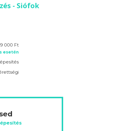
zés - Siófok
9 000 Ft
s esetén
épesítés
érettségi
ésed
képesítés