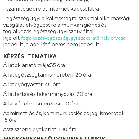
- számítógépre és internet kapcsolatra
- egészségügyi alkalmasságra: s
zakmai alkalmassági
vizsgálat elvégzésére a munkahigiénés és
foglalkozás-egészségügyi szerv által
foglalkozás-
egészségügyi szakellátó hely orvosa
kijelölt
jogosult, alapellátó orvos nem jogosult.
KÉPZÉSI TEMATIKA
Állatok anatómiája:35 óra
Állategészségtani ismeretek: 20 óra
Állatgyógyászat: 40 óra
Állattartás és takarmányozás: 20 óra
Állatvédelmi ismeretek: 20 óra
Adminisztrációs, kommunikációs és jogi ismeretek:
15 óra
Asszisztensi gyakorlat: 100 óra
MEGSZEREZHETŐ DOKUMENTUMOK