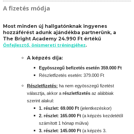
A fizetés módja
Most minden új hallgatónknak ingyenes
hozzáférést adunk ajándékba partnerünk, a
The Bright Academy 24.990 Ft értékű
Önfejlesztő, önismereti tréningjéhez
.
A képzés díja:
Egyösszegű befizetés esetén 359.000 Ft
Részletfizetés esetén: 379.000 Ft
Részletfizetés:
ha nem egyösszegű fizetést
választja, akkor a
részletfizetés
az alábbiak
szerint alakul:
1. részlet: 69.000 Ft
(jelentkezéskor)
2. részlet
:
165.000 Ft
(a képzés kezdetétől
számított 1 hónap múlva)
3. részlet
:
145.000 Ft
(a képzés 3.