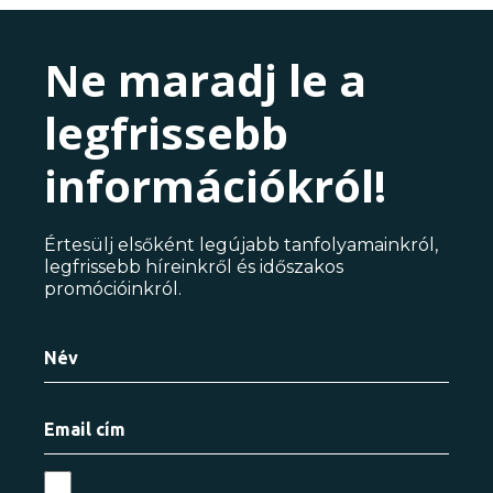
Ne maradj le a
legfrissebb
információkról!
Értesülj elsőként legújabb tanfolyamainkról,
legfrissebb híreinkről és időszakos
promócióinkról.