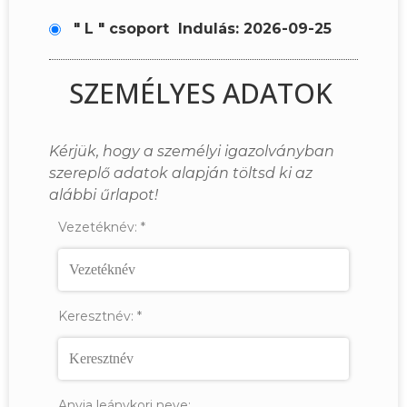
" L " csoport
Indulás: 2026-09-25
SZEMÉLYES ADATOK
Kérjük, hogy a személyi igazolványban
szereplő adatok alapján töltsd ki az
alábbi űrlapot!
Vezetéknév:
*
Keresztnév:
*
Anyja leánykori neve: