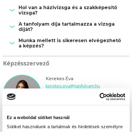
Hol van a házivizsga és a szakképesítő
vizsga?
A tanfolyam díja tartalmazza a vizsga
díját?
Munka mellett is sikeresen elvégezhető
a képzés?
Képzésszervező
Kerekes Éva
kerekes.eva@tanfolyam.hu
+36301081313
Ez a weboldal sütiket használ
Sütiket használunk a tartalmak és hirdetések személyre