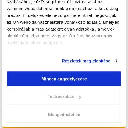
szabásához, közösségi funkciók biztosításához,
valamint weboldalforgalmunk elemzéséhez. a közösségi
" L " csoport
média-, hirdető- és elemező partnereinkkel megosztjuk
48 nap az indulásig!
az Ön weboldalhasználatára vonatkozó adatait, amelyek
kombinálják a más adatokat olyan adatokkal, amelyek
Időtartam:
5-6 hónap
alapján Ön adott meg, vagy az Ön által használt más
Indulás időpontja:
2026-09-25
szolgáltatásokból gyűjtöttek.
Képzés ára:
359 000 Ft
egyösszegű befizetés esetén
Vizsgadíj:
65 000 Ft
Részletek megjelenítése
Vizsgadíj várható összege
Minden engedélyezése
A csoport a meghirdetett időpontban
biztosan indul!
Testreszabás
Lehet még jelentkezni?
Igen
Elengedhetetlen
Jelentkezem!