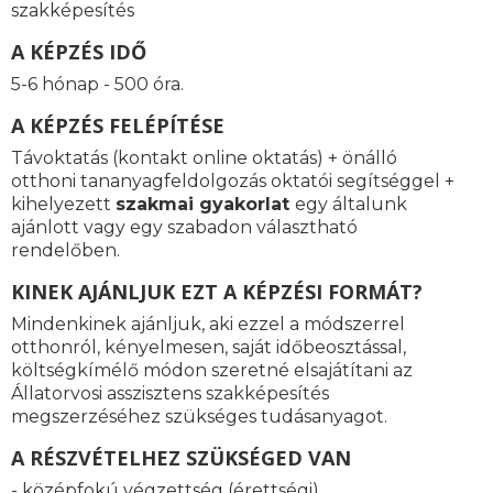
szakképesítés
A KÉPZÉS IDŐ
5-6 hónap - 500 óra.
A KÉPZÉS FELÉPÍTÉSE
Távoktatás (kontakt online oktatás) + önálló
otthoni tananyagfeldolgozás oktatói segítséggel +
kihelyezett
szakmai gyakorlat
egy általunk
ajánlott vagy egy szabadon választható
rendelőben.
KINEK AJÁNLJUK EZT A KÉPZÉSI FORMÁT?
Mindenkinek ajánljuk, aki ezzel a módszerrel
otthonról, kényelmesen, saját időbeosztással,
költségkímélő módon szeretné elsajátítani az
Állatorvosi asszisztens szakképesítés
megszerzéséhez szükséges tudásanyagot.
A RÉSZVÉTELHEZ SZÜKSÉGED VAN
- középfokú végzettség (érettségi)