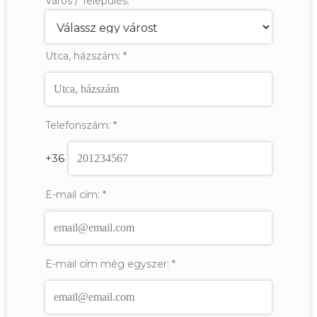
Város / Település:
*
Utca, házszám:
*
Telefonszám:
*
+36
E-mail cím:
*
E-mail cím még egyszer:
*