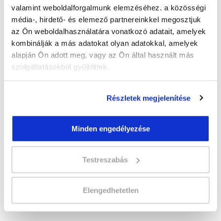
" L " csoport
valamint weboldalforgalmunk elemzéséhez. a közösségi
49 nap az indulásig!
média-, hirdető- és elemező partnereinkkel megosztjuk
az Ön weboldalhasználatára vonatkozó adatait, amelyek
Időtartam:
5-6 hónap
kombinálják a más adatokat olyan adatokkal, amelyek
Indulás időpontja:
2026-09-25
alapján Ön adott meg, vagy az Ön által használt más
Képzés ára:
359 000 Ft
szolgáltatásokból gyűjtöttek.
egyösszegű befizetés esetén
Vizsgadíj:
65 000 Ft
Részletek megjelenítése
Vizsgadíj várható összege
Minden engedélyezése
A csoport a meghirdetett időpontban
biztosan indul!
Testreszabás
Lehet még jelentkezni?
Igen
Jelentkezem!
Elengedhetetlen