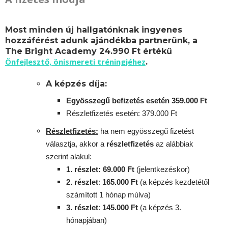
Most minden új hallgatónknak ingyenes
hozzáférést adunk ajándékba partnerünk, a
The Bright Academy 24.990 Ft értékű
Önfejlesztő, önismereti tréningjéhez
.
A képzés díja:
Egyösszegű befizetés esetén 359.000 Ft
Részletfizetés esetén: 379.000 Ft
Részletfizetés:
ha nem egyösszegű fizetést
választja, akkor a
részletfizetés
az alábbiak
szerint alakul:
1. részlet: 69.000 Ft
(jelentkezéskor)
2. részlet
:
165.000 Ft
(a képzés kezdetétől
számított 1 hónap múlva)
3. részlet
:
145.000 Ft
(a képzés 3.
hónapjában)