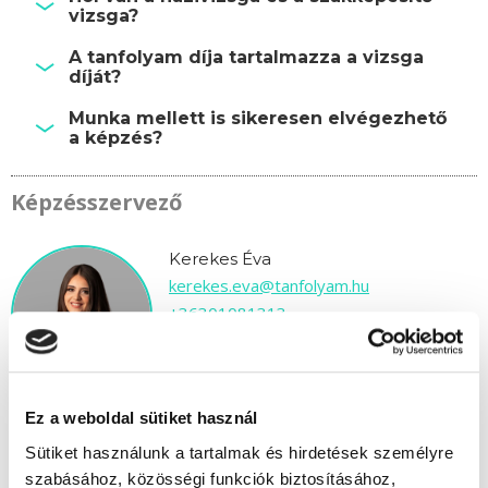
vizsga?
A tanfolyam díja tartalmazza a vizsga
díját?
Munka mellett is sikeresen elvégezhető
a képzés?
Képzésszervező
Kerekes Éva
kerekes.eva@tanfolyam.hu
+36301081313
Ez a weboldal sütiket használ
Sütiket használunk a tartalmak és hirdetések személyre
szabásához, közösségi funkciók biztosításához,