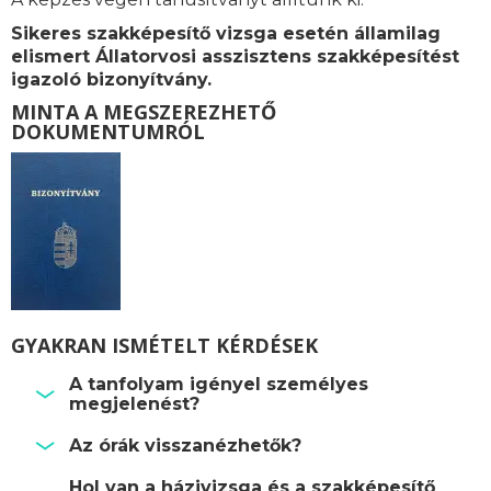
Sikeres szakképesítő vizsga esetén államilag
elismert Állatorvosi asszisztens szakképesítést
igazoló bizonyítvány.
MINTA A MEGSZEREZHETŐ
DOKUMENTUMRÓL
GYAKRAN ISMÉTELT KÉRDÉSEK
A tanfolyam igényel személyes
megjelenést?
Az órák visszanézhetők?
Hol van a házivizsga és a szakképesítő