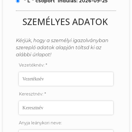
" L " csoport
Indulás: 2026-09-25
SZEMÉLYES ADATOK
Kérjük, hogy a személyi igazolványban
szereplő adatok alapján töltsd ki az
alábbi űrlapot!
Vezetéknév:
*
Keresztnév:
*
Anyja leánykori neve: