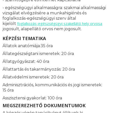
- egészségügyi alkalmasságra: s
zakmai alkalmassági
vizsgálat elvégzésére a munkahigiénés és
foglalkozás-egészségügyi szerv által
foglalkozás-
egészségügyi szakellátó hely orvosa
kijelölt
jogosult, alapellátó orvos nem jogosult.
KÉPZÉSI TEMATIKA
Állatok anatómiája:35 óra
Állategészségtani ismeretek: 20 óra
Állatgyógyászat: 40 óra
Állattartás és takarmányozás: 20 óra
Állatvédelmi ismeretek: 20 óra
Adminisztrációs, kommunikációs és jogi ismeretek:
15 óra
Asszisztensi gyakorlat: 100 óra
MEGSZEREZHETŐ DOKUMENTUMOK
A képzés végén tanúsítványt állítunk ki.