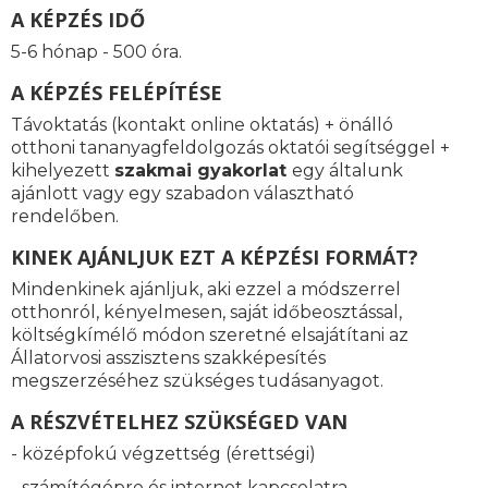
A KÉPZÉS IDŐ
5-6 hónap - 500 óra.
A KÉPZÉS FELÉPÍTÉSE
Távoktatás (kontakt online oktatás) + önálló
otthoni tananyagfeldolgozás oktatói segítséggel +
kihelyezett
szakmai gyakorlat
egy általunk
ajánlott vagy egy szabadon választható
rendelőben.
KINEK AJÁNLJUK EZT A KÉPZÉSI FORMÁT?
Mindenkinek ajánljuk, aki ezzel a módszerrel
otthonról, kényelmesen, saját időbeosztással,
költségkímélő módon szeretné elsajátítani az
Állatorvosi asszisztens szakképesítés
megszerzéséhez szükséges tudásanyagot.
A RÉSZVÉTELHEZ SZÜKSÉGED VAN
- középfokú végzettség (érettségi)
- számítógépre és internet kapcsolatra