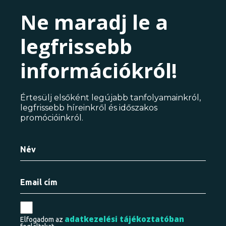
Ne maradj le a
legfrissebb
információkról!
Értesülj elsőként legújabb tanfolyamainkról,
legfrissebb híreinkről és időszakos
promócióinkról.
adatkezelési tájékoztatóban
Elfogadom az