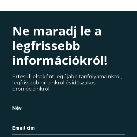
Ne maradj le a
legfrissebb
információkról!
Értesülj elsőként legújabb tanfolyamainkról,
legfrissebb híreinkről és időszakos
promócióinkról.