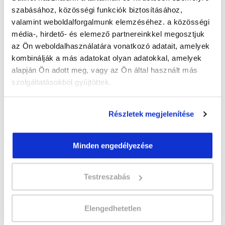
szabásához, közösségi funkciók biztosításához,
" L " csoport
valamint weboldalforgalmunk elemzéséhez. a közösségi
48 nap az indulásig!
média-, hirdető- és elemező partnereinkkel megosztjuk
az Ön weboldalhasználatára vonatkozó adatait, amelyek
Időtartam:
5-6 hónap
kombinálják a más adatokat olyan adatokkal, amelyek
Indulás időpontja:
2026-09-25
alapján Ön adott meg, vagy az Ön által használt más
Képzés ára:
359 000 Ft
szolgáltatásokból gyűjtöttek.
egyösszegű befizetés esetén
Vizsgadíj:
65 000 Ft
Részletek megjelenítése
Vizsgadíj várható összege
Minden engedélyezése
A csoport a meghirdetett időpontban
biztosan indul!
Testreszabás
Lehet még jelentkezni?
Igen
Jelentkezem!
Elengedhetetlen