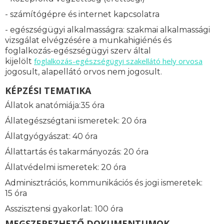
- számítógépre és internet kapcsolatra
- egészségügyi alkalmasságra: s
zakmai alkalmassági
vizsgálat elvégzésére a munkahigiénés és
foglalkozás-egészségügyi szerv által
foglalkozás-
egészségügyi szakellátó hely orvosa
kijelölt
jogosult, alapellátó orvos nem jogosult.
KÉPZÉSI TEMATIKA
Állatok anatómiája:35 óra
Állategészségtani ismeretek: 20 óra
Állatgyógyászat: 40 óra
Állattartás és takarmányozás: 20 óra
Állatvédelmi ismeretek: 20 óra
Adminisztrációs, kommunikációs és jogi ismeretek:
15 óra
Asszisztensi gyakorlat: 100 óra
MEGSZEREZHETŐ DOKUMENTUMOK