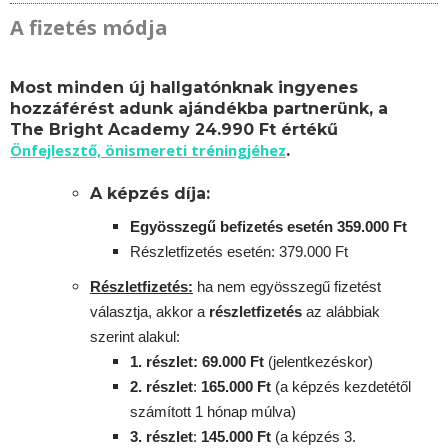
A fizetés módja
Most minden új hallgatónknak ingyenes
hozzáférést adunk ajándékba partnerünk, a
The Bright Academy 24.990 Ft értékű
Önfejlesztő, önismereti tréningjéhez
.
A képzés díja:
Egyösszegű befizetés esetén 359.000 Ft
Részletfizetés esetén: 379.000 Ft
Részletfizetés:
ha nem egyösszegű fizetést
választja, akkor a
részletfizetés
az alábbiak
szerint alakul:
1. részlet: 69.000 Ft
(jelentkezéskor)
2. részlet
:
165.000 Ft
(a képzés kezdetétől
számított 1 hónap múlva)
3. részlet
:
145.000 Ft
(a képzés 3.