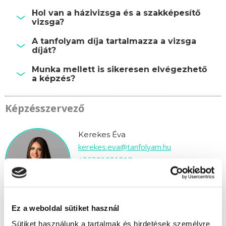
Hol van a házivizsga és a szakképesítő
vizsga?
A tanfolyam díja tartalmazza a vizsga
díját?
Munka mellett is sikeresen elvégezhető
a képzés?
Képzésszervező
Kerekes Éva
kerekes.eva@tanfolyam.hu
+36301081313
Ez a weboldal sütiket használ
Sütiket használunk a tartalmak és hirdetések személyre