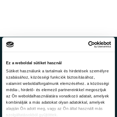
Ne maradj le a
legfrissebb
Ez a weboldal sütiket használ
Sütiket használunk a tartalmak és hirdetések személyre
információkról!
szabásához, közösségi funkciók biztosításához,
valamint weboldalforgalmunk elemzéséhez. a közösségi
média-, hirdető- és elemező partnereinkkel megosztjuk
Értesülj elsőként legújabb tanfolyamainkról,
az Ön weboldalhasználatára vonatkozó adatait, amelyek
legfrissebb híreinkről és időszakos
kombinálják a más adatokat olyan adatokkal, amelyek
promócióinkról.
alapján Ön adott meg, vagy az Ön által használt más
szolgáltatásokból gyűjtöttek.