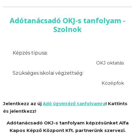
Adótanácsadó OKJ-s tanfolyam -
Szolnok
Képzés típusa:
OKJ oktatás
Szükséges iskolai végzettség:
Középfok
Adó ügyintéző tanfolyamra
Jelentkezz az új
! Kattints
és jelentkezz!
Adótanácsadó OKJ-s tanfolyam képzésünket Alfa
Kapos Képző Központ Kft. partnerünk szervezi.