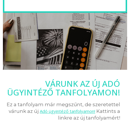
VÁRUNK AZ ÚJ ADÓ
ÜGYINTÉZŐ TANFOLYAMON!
Ez a tanfolyam már megszűnt, de szeretettel
várunk az új
Adó ügyintéző tanfolyamon!
Kattints a
linkre az új tanfolyamért!