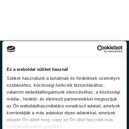
Ne maradj le a
legfrissebb
Ez a weboldal sütiket használ
Sütiket használunk a tartalmak és hirdetések személyre
információkról!
szabásához, közösségi funkciók biztosításához,
valamint weboldalforgalmunk elemzéséhez. a közösségi
média-, hirdető- és elemező partnereinkkel megosztjuk
Értesülj elsőként legújabb tanfolyamainkról,
az Ön weboldalhasználatára vonatkozó adatait, amelyek
legfrissebb híreinkről és időszakos
kombinálják a más adatokat olyan adatokkal, amelyek
promócióinkról.
alapján Ön adott meg, vagy az Ön által használt más
szolgáltatásokból gyűjtöttek.