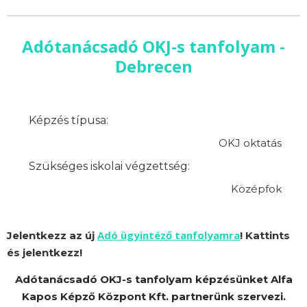
Adótanácsadó OKJ-s tanfolyam -
Debrecen
Képzés típusa:
OKJ oktatás
Szükséges iskolai végzettség:
Középfok
Adó ügyintéző tanfolyamra
Jelentkezz az új
! Kattints
és jelentkezz!
Adótanácsadó OKJ-s tanfolyam képzésünket Alfa
Kapos Képző Központ Kft. partnerünk szervezi.