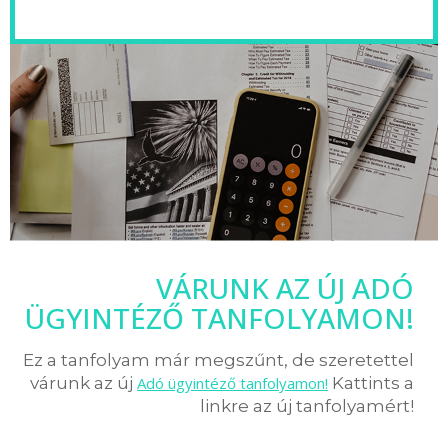
VÁRUNK AZ ÚJ ADÓ
ÜGYINTÉZŐ TANFOLYAMON!
Ez a tanfolyam már megszűnt, de szeretettel
várunk az új
Adó ügyintéző tanfolyamon!
Kattints a
linkre az új tanfolyamért!